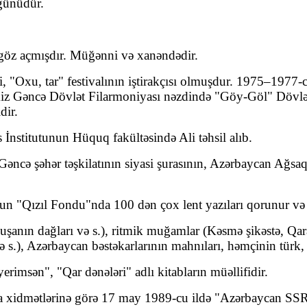
günüdür.
öz açmışdır. Müğənni və xanəndədir.
i, "Oxu, tar" festivalının iştirakçısı olmuşdur. 1975–1977-c
yimiz Gəncə Dövlət Filarmoniyası nəzdində "Göy-Göl" Dövlə
dir.
nstitutunun Hüquq fakültəsində Ali təhsil alıb.
əncə şəhər təşkilatının siyasi şurasının, Azərbaycan Ağsaqqa
n "Qızıl Fondu"nda 100 dən çox lent yazıları qorunur və s
Şuşanın dağları və s.), ritmik muğamlar (Kəsmə şikəstə, Q
.), Azərbaycan bəstəkarlarının mahnıları, həmçinin türk, far
imsən", "Qar dənələri" adlı kitabların müəllifidir.
xidmətlərinə görə 17 may 1989-cu ildə "Azərbaycan SSR əm