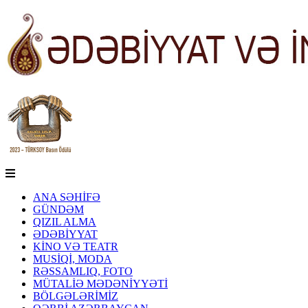
ANA SƏHİFƏ
GÜNDƏM
QIZIL ALMA
ƏDƏBİYYAT
KİNO VƏ TEATR
MUSİQİ, MODA
RƏSSAMLIQ, FOTO
MÜTALİƏ MƏDƏNİYYƏTİ
BÖLGƏLƏRİMİZ