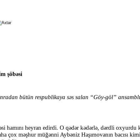
im şöbəsi
sonradan bütün respublikaya səs salan “Göy-göl” ansamblı 
si hamını heyran edirdi. O qədər kədərlə, dərdli oxyurdu 
 daha çox məşhur müğənni Aybəniz Haşımovanın bacısı kimi 