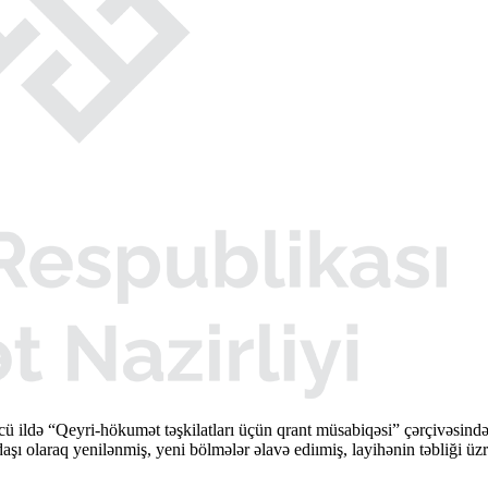
cü ildə “Qeyri-hökumət təşkilatları üçün qrant müsabiqəsi” çərçivəsi
şı olaraq yenilənmiş, yeni bölmələr əlavə ediımiş, layihənin təbliği üzr