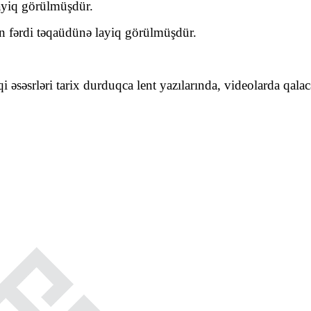
layiq görülmüşdür.
n fərdi təqaüdünə layiq görülmüşdür.
əsəsrləri tarix durduqca lent yazılarında, videolarda qalac