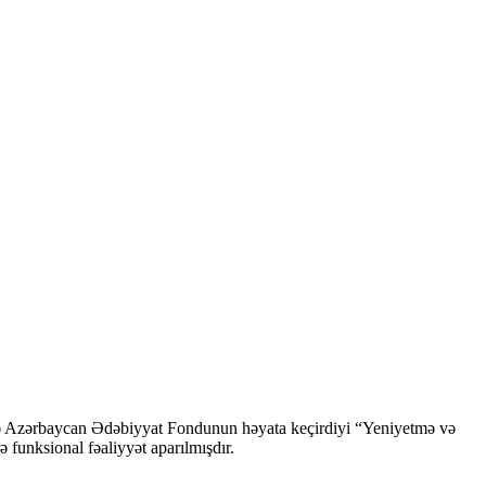
ndə Azərbaycan Ədəbiyyat Fondunun həyata keçirdiyi “Yeniyetmə və
ə funksional fəaliyyət aparılmışdır.