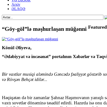
VƏ DİGƏR
Arxiv
ƏLAQƏ
Featured
“Göy-göl”lə məşhurlaşan müğənni
Könül Əliyeva,
“Ədəbiyyat və incəsənət” portalının Xəbərlər və Təqv
Bir vaxtlar musiqi aləmində Gəncədə fəaliyyət göstərib 
və Rövşən Behçət idilər...
Həqiqətən də bir zamanlar Şahnaz Haşımovanın yanıqlı sə
vaxtı sovetlər dönəminə təsadüf edirdi. Hazırda isə onu