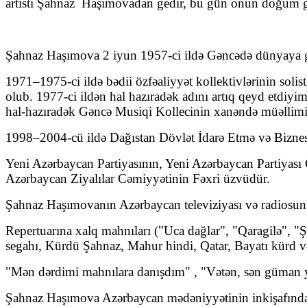
artisti Şahnaz Haşımovadan gedir, bu gün onun doğum 
Şahnaz Haşımova 2 iyun 1957-ci ildə Gəncədə dünyaya g
1971–1975-ci ildə bədii özfəaliyyət kollektivlərinin solist
olub. 1977-ci ildən hal hazıradək adını artıq qeyd etdi
hal-hazıradək Gəncə Musiqi Kollecinin xanəndə müəllimi
1998–2004-cü ildə Dağıstan Dövlət İdarə Etmə və Biznes İ
Yeni Azərbaycan Partiyasının, Yeni Azərbaycan Partiyası G
Azərbaycan Ziyalılar Cəmiyyətinin Fəxri üzvüdür.
Şahnaz Haşımovanın Azərbaycan televiziyası və radiosunu
Repertuarına xalq mahnıları ("Uca dağlar", "Qaragilə", "
segahı, Kürdü Şahnaz, Mahur hindi, Qatar, Bayatı kürd və s
"Mən dərdimi mahnılara danışdım" , "Vətən, sən güman yer
Şahnaz Haşımova Azərbaycan mədəniyyətinin inkişafında 