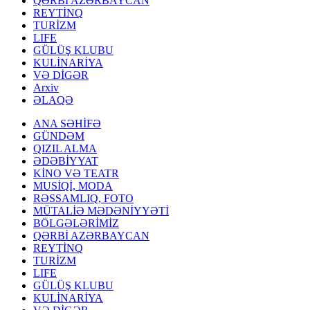
QƏRBİ AZƏRBAYCAN
REYTİNQ
TURİZM
LIFE
GÜLÜŞ KLUBU
KULİNARİYA
VƏ DİGƏR
Arxiv
ƏLAQƏ
ANA SƏHİFƏ
GÜNDƏM
QIZIL ALMA
ƏDƏBİYYAT
KİNO VƏ TEATR
MUSİQİ, MODA
RƏSSAMLIQ, FOTO
MÜTALİƏ MƏDƏNİYYƏTİ
BÖLGƏLƏRİMİZ
QƏRBİ AZƏRBAYCAN
REYTİNQ
TURİZM
LIFE
GÜLÜŞ KLUBU
KULİNARİYA