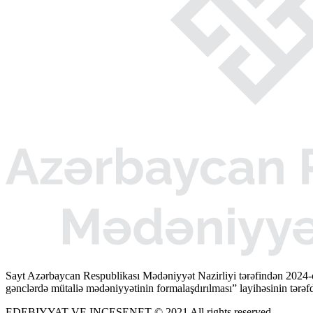
Sayt Azərbaycan Respublikası Mədəniyyət Nazirliyi tərəfindən 2024-
gənclərdə mütaliə mədəniyyətinin formalaşdırılması” layihəsinin tərəfda
EDEBIYYAT VE INCESENET © 2021 All rights reserved.