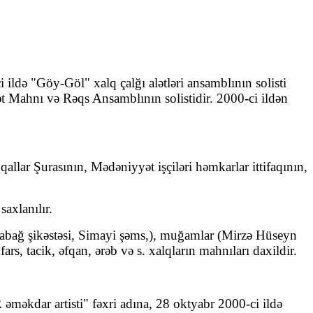
i ildə "Göy-Göl" xalq çalğı alətləri ansamblının solisti
t Mahnı və Rəqs Ansamblının solistidir. 2000-ci ildən
llar Şurasının, Mədəniyyət işçiləri həmkarlar ittifaqının,
axlanılır.
arabağ şikəstəsi, Simayi şəms,), muğamlar (Mirzə Hüseyn
s, tacik, əfqan, ərəb və s. xalqların mahnıları daxildir.
əkdar artisti" fəxri adına, 28 oktyabr 2000-ci ildə