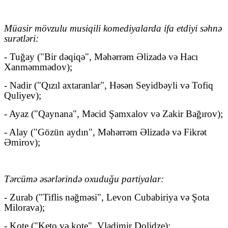
Müasir mövzulu musiqili komediyalarda ifa etdiyi səhnə
surətləri:
- Tuğay ("Bir dəqiqə", Məhərrəm Əlizadə və Hacı
Xanməmmədov);
- Nadir ("Qızıl axtaranlar", Həsən Seyidbəyli və Tofiq
Quliyev);
- Ayaz ("Qaynana", Məcid Şamxalov və Zakir Bağırov);
- Alay ("Gözün aydın", Məhərrəm Əlizadə və Fikrət
Əmirov);
Tərcümə əsərlərində oxuduğu partiyalar:
- Zurab ("Tiflis nəğməsi", Levon Cubabiriya və Şota
Milorava);
- Kote ("Keto və kote", Vladimir Dolidze);