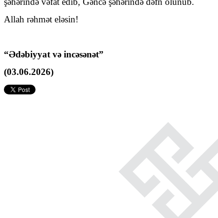
şəhərində vəfat edib, Gəncə şəhərində dəfn olunub.
Allah rəhmət eləsin!
“Ədəbiyyat və incəsənət”
(03.06.2026)