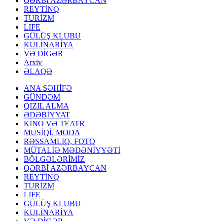
QƏRBİ AZƏRBAYCAN
REYTİNQ
TURİZM
LIFE
GÜLÜŞ KLUBU
KULİNARİYA
VƏ DİGƏR
Arxiv
ƏLAQƏ
ANA SƏHİFƏ
GÜNDƏM
QIZIL ALMA
ƏDƏBİYYAT
KİNO VƏ TEATR
MUSİQİ, MODA
RƏSSAMLIQ, FOTO
MÜTALİƏ MƏDƏNİYYƏTİ
BÖLGƏLƏRİMİZ
QƏRBİ AZƏRBAYCAN
REYTİNQ
TURİZM
LIFE
GÜLÜŞ KLUBU
KULİNARİYA