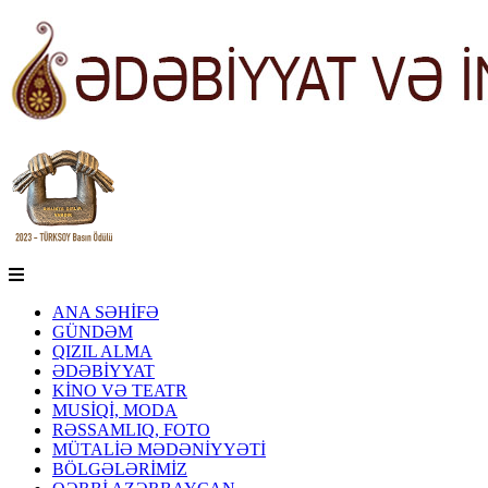
ANA SƏHİFƏ
GÜNDƏM
QIZIL ALMA
ƏDƏBİYYAT
KİNO VƏ TEATR
MUSİQİ, MODA
RƏSSAMLIQ, FOTO
MÜTALİƏ MƏDƏNİYYƏTİ
BÖLGƏLƏRİMİZ