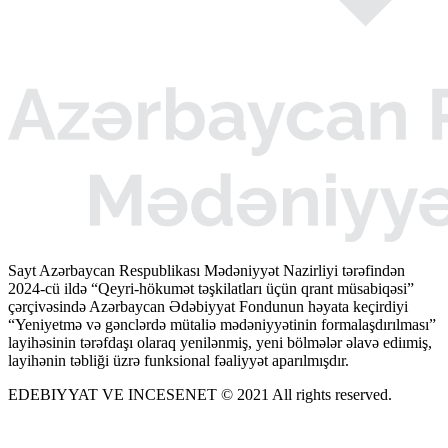
Sayt Azərbaycan Respublikası Mədəniyyət Nazirliyi tərəfindən
2024-cü ildə “Qeyri-hökumət təşkilatları üçün qrant müsabiqəsi”
çərçivəsində Azərbaycan Ədəbiyyat Fondunun həyata keçirdiyi
“Yeniyetmə və gənclərdə mütaliə mədəniyyətinin formalaşdırılması”
layihəsinin tərəfdaşı olaraq yenilənmiş, yeni bölmələr əlavə ediımiş,
layihənin təbliği üzrə funksional fəaliyyət aparılmışdır.
EDEBIYYAT VE INCESENET © 2021 All rights reserved.