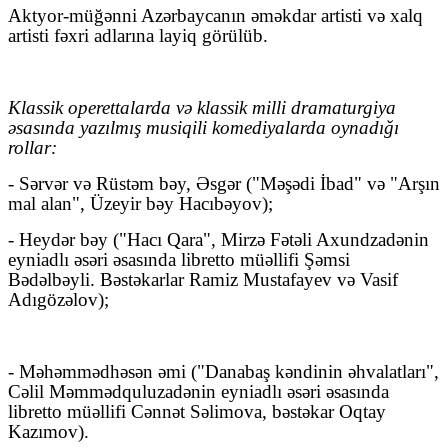
Aktyor-müğənni Azərbaycanın əməkdar artisti və xalq
artisti fəxri adlarına layiq görülüb.
Klassik operettalarda və klassik milli dramaturgiya
əsasında yazılmış musiqili komediyalarda oynadığı
rollar:
- Sərvər və Rüstəm bəy, Əsgər ("Məşədi İbad" və "Arşın
mal alan", Üzeyir bəy Hacıbəyov);
- Heydər bəy ("Hacı Qara", Mirzə Fətəli Axundzadənin
eyniadlı əsəri əsasında libretto müəllifi Şəmsi
Bədəlbəyli. Bəstəkarlar Ramiz Mustafayev və Vasif
Adıgözəlov);
- Məhəmmədhəsən əmi ("Danabaş kəndinin əhvalatları",
Cəlil Məmmədquluzadənin eyniadlı əsəri əsasında
libretto müəllifi Cənnət Səlimova, bəstəkar Oqtay
Kazımov).