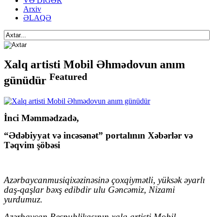
VƏ DİGƏR
Arxiv
ƏLAQƏ
Xalq artisti Mobil Əhmədovun anım
Featured
günüdür
İnci Məmmədzadə,
“Ədəbiyyat və incəsənət” portalının Xəbərlər və
Təqvim şöbəsi
Az
ə
rbaycan
musiqi
x
ə
zin
ə
sin
ə ç
ox
qiym
ə
tli, yüksək əyarlı
daş-qaşlar bəxş edibdir ulu Gəncəmiz, Nizami
yurdumuz.
Azərbaycan Respublikasının xalq artisti Mobil