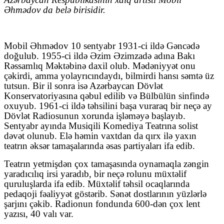
Əhmədov da belə birisidir.
Mobil Əhmədov 10 sentyabr 1931-ci ildə Gəncədə
doğulub. 1955-ci ildə Əzim Əzimzadə adına Bakı
Rəssamlıq Məktəbinə daxil olub. Mədəniyyət onu
çəkirdi, amma yolayrıcındaydı, bilmirdi hansı səmtə üz
tutsun. Bir il sonra isə Azərbaycan Dövlət
Konservatoriyasına qəbul edilib və Bülbülün sinfində
oxuyub. 1961-ci ildə təhsilini başa vuraraq bir neçə ay
Dövlət Radiosunun xorunda işləməyə başlayıb.
Sentyabr ayında Musiqili Komediya Teatrına solist
dəvət olunub. Elə həmin vaxtdan da qırx ilə yaxın
teatrın əksər tamaşalarında əsas partiyaları ifa edib.
Teatrın yetmişdən çox tamaşasında oynamaqla zəngin
yaradıcılıq irsi yaradıb, bir neçə rolunu müxtəlif
quruluşlarda ifa edib. Müxtəlif təhsil ocaqlarında
pedaqoji fəaliyyət göstərib. Sənət dostlarının yüzlərlə
şarjını çəkib. Radionun fondunda 600-dən çox lent
yazısı, 40 valı var.