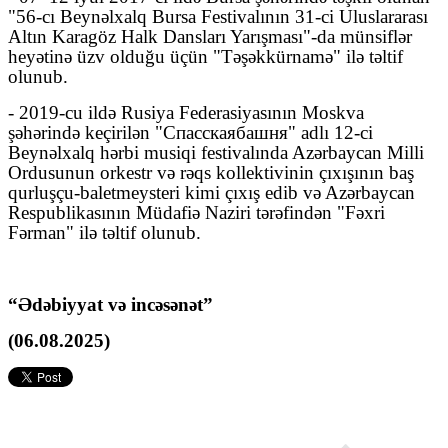
"56-cı Beynəlxalq Bursa Festivalının 31-ci Uluslararası
Altın Karagöz Halk Dansları Yarışması"-da münsiflər
heyətinə üzv olduğu üçün "Təşəkkürnamə" ilə təltif
olunub.
- 2019-cu ildə Rusiya Federasiyasının Moskva
şəhərində keçirilən "
Спасская
башня
" adlı 12-ci
Beynəlxalq hərbi musiqi festivalında Azərbaycan Milli
Ordusunun orkestr və rəqs kollektivinin çıxışının baş
qurluşçu-baletmeysteri kimi çıxış edib və Azərbaycan
Respublikasının Müdafiə Naziri tərəfindən "Fəxri
Fərman" ilə təltif olunub.
“Ədəbiyyat və incəsənət”
(06.08.2025)