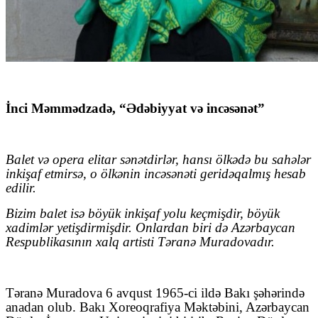
İnci Məmmədzadə, “Ədəbiyyat və incəsənət”
Balet və opera elitar sənətdirlər, hansı ölkədə bu sahələr
inkişaf etmirsə, o ölkənin incəsənəti geridəqalmış hesab
edilir.
Bizim balet isə böyük inkişaf yolu keçmişdir, böyük
xadimlər yetişdirmişdir. Onlardan biri də Azərbaycan
Respublikasının xalq artisti Təranə Muradovadır.
Təranə Muradova 6 avqust 1965-ci ildə Bakı şəhərində
anadan olub. Bakı Xoreoqrafiya Məktəbini, Azərbaycan