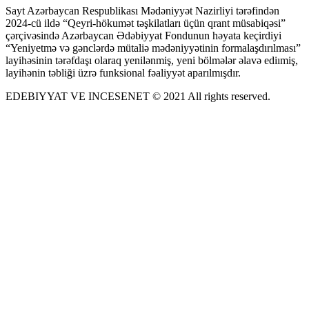
Sayt Azərbaycan Respublikası Mədəniyyət Nazirliyi tərəfindən
2024-cü ildə “Qeyri-hökumət təşkilatları üçün qrant müsabiqəsi”
çərçivəsində Azərbaycan Ədəbiyyat Fondunun həyata keçirdiyi
“Yeniyetmə və gənclərdə mütaliə mədəniyyətinin formalaşdırılması”
layihəsinin tərəfdaşı olaraq yenilənmiş, yeni bölmələr əlavə ediımiş,
layihənin təbliği üzrə funksional fəaliyyət aparılmışdır.
EDEBIYYAT VE INCESENET © 2021 All rights reserved.