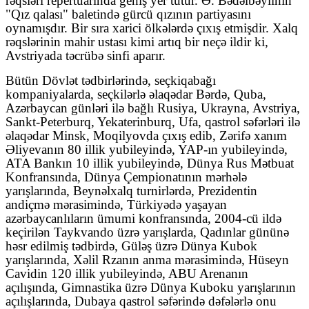
rəqsləri repertuarında geniş yer tutur. Ə. Bədəlbəylinin
"Qız qalası" baletində gürcü qızının partiyasını
oynamışdır. Bir sıra xarici ölkələrdə çıxış etmişdir. Xalq
rəqslərinin mahir ustası kimi artıq bir neçə ildir ki,
Avstriyada təcrübə sinfi aparır.
Bütün Dövlət tədbirlərində, seçkiqabağı
kompaniyalarda, seçkilərlə əlaqədar Bərdə, Quba,
Azərbaycan günləri ilə bağlı Rusiya, Ukrayna, Avstriya,
Sankt-Peterburq, Yekaterinburq, Ufa, qastrol səfərləri ilə
əlaqədar Minsk, Moqilyovda çıxış edib, Zərifə xanım
Əliyevanın 80 illik yubileyində, YAP-ın yubileyində,
ATA Bankın 10 illik yubileyində, Dünya Rus Mətbuat
Konfransında, Dünya Çempionatının mərhələ
yarışlarında, Beynəlxalq turnirlərdə, Prezidentin
andiçmə mərasimində, Türkiyədə yaşayan
azərbaycanlıların ümumi konfransında, 2004-cü ildə
keçirilən Taykvando üzrə yarışlarda, Qadınlar gününə
həsr edilmiş tədbirdə, Güləş üzrə Dünya Kubok
yarışlarında, Xəlil Rzanın anma mərasimində, Hüseyn
Cavidin 120 illik yubileyində, ABU Arenanın
açılışında, Gimnastika üzrə Dünya Kuboku yarışlarının
açılışlarında, Dubaya qastrol səfərində dəfələrlə onu