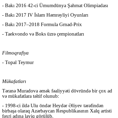
- Bakı 2016 42-ci Ümumdünya Şahmat Olimpiadası
- Bakı 2017 IV İslam Həmrəyliyi Oyunları
- Bakı 2017–2018 Formula Grnad-Prix
- Taekvondo və Boks üzrə çempionatları
Filmoqrafiya
- Topal Teymur
Mükafatları
Təranə Muradova əmək fəaliyyəti dövründə bir çox ad
və mükafatlara təltif olunub:
- 1998-ci ildə Ulu öndər Heydər Əliyev tərəfindən
birbaşa olaraq Azərbaycan Respublikasının Xalq artisti
fəxri adına layiq görülüb.