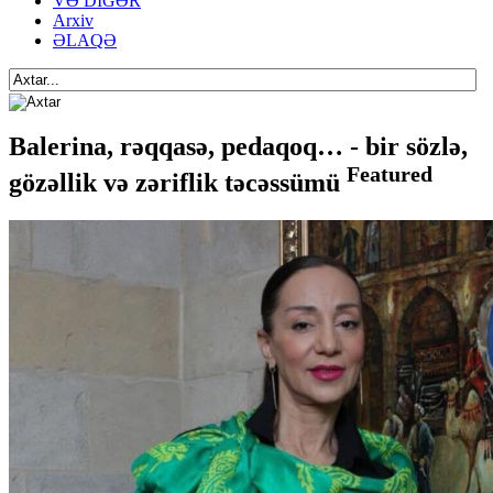
VƏ DİGƏR
Arxiv
ƏLAQƏ
Balerina, rəqqasə, pedaqoq… - bir sözlə,
Featured
gözəllik və zəriflik təcəssümü