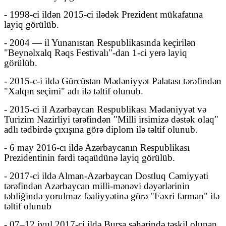
- 1998-ci ildən 2015-ci ilədək Prezident mükafatına
layiq görülüb.
- 2004 — il Yunanıstan Respublikasında keçirilən
"Beynəlxalq Rəqs Festivalı"-dan 1-ci yerə layiq
görülüb.
- 2015-c-i ildə Gürcüstan Mədəniyyət Palatası tərəfindən
"Xalqın seçimi" adı ilə təltif olunub.
- 2015-ci il Azərbaycan Respublikası Mədəniyyət və
Turizim Nazirliyi tərəfindən "Milli irsimizə dəstək olaq"
adlı tədbirdə çıxışına görə diplom ilə təltif olunub.
- 6 may 2016-cı ildə Azərbaycanın Respublikası
Prezidentinin fərdi təqaüdünə layiq görülüb.
- 2017-ci ildə Alman-Azərbaycan Dostluq Cəmiyyəti
tərəfindən Azərbaycan milli-mənəvi dəyərlərinin
təbliğində yorulmaz fəaliyyətinə görə "Fəxri fərman" ilə
təltif olunub
- 07–12 iyul 2017-ci ildə Bursa şəhərində təşkil olunan