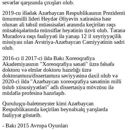
sevərlər qarşısında çıxışları olub.
2019-cu illədək Azərbaycan Respublikasının Prezidenti
ümummilli lideri Heydər Əliyevin xatirəsinə həsr
olunan ali təhsil müəssisələri arasında keçirilən rəqs
müsabiqələrində münsiflər heyətinin üzvü olub. Təranə
Muradova rəqs fəaliyyəti ilə yanaşı 12 il xeyriyyəçilik
missiyası olan Avstriya-Azərbaycan Cəmiyyətinin sədri
olub.
2016-cı il 2017-ci ildə Bakı Xoreoqrafiya
Akademiyasının "Xoreoqrafiya sənəti" üzrə fəlsəfə
doktoru və elmlər doktoru hazırlığı üzrə
doktorantura/dissertantura səviyyəsinə daxil olub və
2020-ci ildə "Azərbaycan xoreoqrafiya sənətinin milli
üslub xüsusiyyətləri" adlı dissertasiya mövzüsu ilə
müdafiə profesinə hazırlaşıb.
Quruluşçu-baletmeyster kimi Azərbaycan
Respublikasında keçirilən beynəlxalq yarışlarda
fəaliyyət göstərib.
- Bakı 2015 Avropa Oyunları