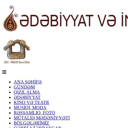
ANA SƏHİFƏ
GÜNDƏM
QIZIL ALMA
ƏDƏBİYYAT
KİNO VƏ TEATR
MUSİQİ, MODA
RƏSSAMLIQ, FOTO
MÜTALİƏ MƏDƏNİYYƏTİ
BÖLGƏLƏRİMİZ