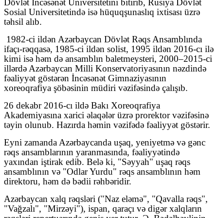
Dövlət İncəsənət Universitetini bitirib, Rusiya Dövlət
Sosial Universitetində isə hüquqşunaslıq ixtisası üzrə
təhsil alıb.
1982-ci ildən Azərbaycan Dövlət Rəqs Ansamblında
ifaçı-rəqqasə, 1985-ci ildən solist, 1995 ildən 2016-cı ilə
kimi isə həm də ansamblın baletmeysteri, 2000–2015-ci
illərdə Azərbaycan Milli Konservatoriyasının nəzdində
fəaliyyət göstərən İncəsənət Gimnaziyasının
xoreoqrafiya şöbəsinin müdiri vəzifəsində çalışıb.
26 dekabr 2016-cı ildə Bakı Xoreoqrafiya
Akademiyasına xarici əlaqələr üzrə prorektor vəzifəsinə
təyin olunub. Hazırda həmin vəzifədə fəaliyyət göstərir.
Eyni zamanda Azərbaycanda uşaq, yeniyetmə və gənc
rəqs ansamblarının yaranmasında, fəaliyyətində
yaxından iştirak edib. Belə ki, "Səyyah" uşaq rəqs
ansamblının və "Odlar Yurdu" rəqs ansamblının həm
direktoru, həm də bədii rəhbəridir.
Azərbaycan xalq rəqsləri ("Naz eləmə", "Qavalla rəqs",
"Vağzalı", "Mirzəyi"), ispan, qaraçı və digər xalqların