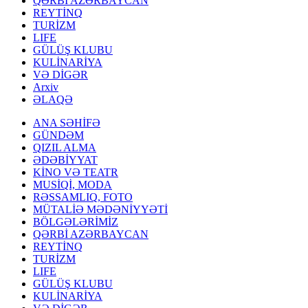
QƏRBİ AZƏRBAYCAN
REYTİNQ
TURİZM
LIFE
GÜLÜŞ KLUBU
KULİNARİYA
VƏ DİGƏR
Arxiv
ƏLAQƏ
ANA SƏHİFƏ
GÜNDƏM
QIZIL ALMA
ƏDƏBİYYAT
KİNO VƏ TEATR
MUSİQİ, MODA
RƏSSAMLIQ, FOTO
MÜTALİƏ MƏDƏNİYYƏTİ
BÖLGƏLƏRİMİZ
QƏRBİ AZƏRBAYCAN
REYTİNQ
TURİZM
LIFE
GÜLÜŞ KLUBU
KULİNARİYA