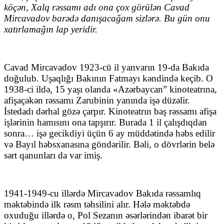
köçən, Xalq rəssamı adı ona çox görülən Cavad
Mircavadov barədə danışacağam sizlərə. Bu gün onu
xatırlamağın lap yeridir.
Cavad Mircavadov 1923-cü il yanvarın 19-da Bakıda
doğulub. Uşaqlığı Bakının Fatmayı kəndində keçib. O
1938-ci ildə, 15 yaşı olanda «Azərbaycan” kinoteatrına,
afişaçəkən rəssamı Zarubinin yanında işə düzəlir.
İstedadı dərhal gözə çarpır. Kinoteatrın baş rəssamı afişa
işlərinin hamısını ona tapşırır. Burada 1 il çalışdıqdan
sonra… işə gecikdiyi üçün 6 ay müddətində həbs edilir
və Bayıl həbsxanasına göndərilir. Bəli, o dövrlərin belə
sərt qanunları da var imiş.
1941-1949-cu illərdə Mircavadov Bakıda rəssamlıq
məktəbində ilk rəsm təhsilini alır. Hələ məktəbdə
oxuduğu illərdə o, Pol Sezanın əsərlərindən ibarət bir