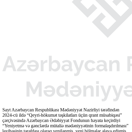
Sayt Azərbaycan Respublikası Mədəniyyət Nazirliyi tərəfindən
2024-cü ildə “Qeyri-hökumət təşkilatları üçün qrant müsabiqəsi”
çərçivəsində Azərbaycan Ədəbiyyat Fondunun həyata keçirdiyi
“Yeniyetmə və gənclərdə mütaliə mədəniyyətinin formalaşdırılması”
layihəsinin tərəfdaşı olaraq yenilənmiş, yeni bölmələr əlavə ediımiş,