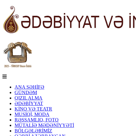
ANA SƏHİFƏ
GÜNDƏM
QIZIL ALMA
ƏDƏBİYYAT
KİNO VƏ TEATR
MUSİQİ, MODA
RƏSSAMLIQ, FOTO
MÜTALİƏ MƏDƏNİYYƏTİ
BÖLGƏLƏRİMİZ