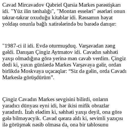
Cavad Mircavadov Qabriel Qarsia Markes pərəstişkarı
idi. "Yüz ilin tənhalığı", "Montan esseləri" əsərləri onun
təkrar-təkrar oxuduğu kitablar idi. Rəssamın həyat
yoldaşı onunla bağlı xatirələrində bu barədə danışır:
"1987-ci il idi. Evdə oturmuşduq. Varşavadan zəng
gəldi. Danışan Çingiz Aytmatov idi. Cavadın səhhəti
yaxşı olmadığına görə yerinə mən cavab verdim. Çingiz
dedi ki, yaxın günlərdə Markes Varşavaya gəlir, ordan
birlikdə Moskvaya uçacaqlar: “Siz də gəlin, orda Cavadı
Markeslə görüşdürüm”.
Çingiz Cavadın Markes sevgisini bilirdi, onların
yaradıcı dünyası eyni idi, hər ikisi mifik obrazlar
yaradırdı. İzah elədim ki, səhhəti yaxşı deyil, ona görə
gələ bilməyəcyik. Cavad qərara aldı ki, sevimli yazıçısı
ilə görüşmək nəsib olmasa da, ona bir tablosunu