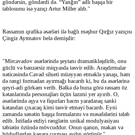
göndərsin, göndərdi də. “Yanğın” adlı başqa bir
tablosunu isə yazıçı Artur Miller alıb."
Rəssamın qrafika əsərləri ilə bağlı məşhur Qırğız yazıçısı
Çingiz Aytmatov belə demişdir:
"Mircavadov əsərlərində şeytanı dramatikləşdirib, onu
güclü və bənzərsiz miqyasda təsvir edib. Araşdırmalar
nəticəsində Cavad silueti müəyyən etməklə yanaşı, həm
də rəngi formadan ayırmağı bacarıb ki, bu da əsərlərinə
qeyri-adi görkəm verib. Bəlkə də buna görə rəssam öz
kətanlarında personajları üçün lazımi yer ayırıb. O,
əsərlərində əşya və fiqurları həcm yaradaraq sanki
kətandan çıxacaq kimi təsvir etməyi bacarıb. Eyni
zamanda sənətin başqa formalarını və məsafələrini tələb
edib. İstifadə etdiyi rənglərin unikal modulyasiyası
təbiətin özündə mövcuddur. Onun qanun, məkan və
hüdudlardan kənara çıxması aydın görünür."