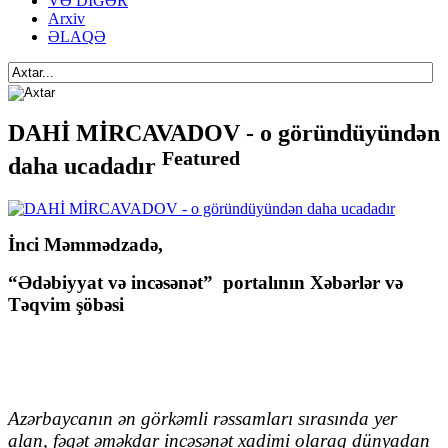
VƏ DİGƏR
Arxiv
ƏLAQƏ
DAHİ MİRCAVADOV - o göründüyündən
Featured
daha ucadadır
İnci Məmmədzadə,
“Ədəbiyyat və incəsənət”
portalının Xəbərlər və
Təqvim şöbəsi
Azərbaycanın ən görkəmli rəssamları sırasında yer
alan, fəqət əməkdar incəsənət xadimi olaraq dünyadan