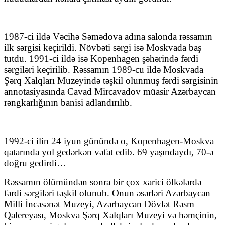
1987-ci ildə Vəcihə Səmədova adına salonda rəssamın
ilk sərgisi keçirildi. Növbəti sərgi isə Moskvada baş
tutdu. 1991-ci ildə isə Kopenhagen şəhərində fərdi
sərgiləri keçirilib. Rəssamın 1989-cu ildə Moskvada
Şərq Xalqları Muzeyində təşkil olunmuş fərdi sərgisinin
annotasiyasında Cavad Mircavadov müasir Azərbaycan
rəngkarlığının banisi adlandırılıb.
1992-ci ilin 24 iyun günündə o, Kopenhagen-Moskva
qatarında yol gedərkən vəfat edib. 69 yaşındaydı, 70-ə
doğru gedirdi…
Rəssamın ölümündən sonra bir çox xarici ölkələrdə
fərdi sərgiləri təşkil olunub. Onun əsərləri Azərbaycan
Milli İncəsənət Muzeyi, Azərbaycan Dövlət Rəsm
Qalereyası, Moskva Şərq Xalqları Muzeyi və həmçinin,