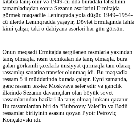
kitabla tanış olur və 1949-cu ildə buradakı təhsilinin
tamamladıqdan sonra Sezanın əsərlərini Ermitajda
görmək məqsədilə Leninqrada yola düşür. 1949–1954-
cü illərdə Leninqradda yaşayır, Dövlət Ermitajında fəhlə
kimi çalışır, təki o dahiyanə əsərləri hər gün görsün.
Onun məqsədi Ermitajda sərgilənən rəsmlərlə yaxından
tanış olmaqla, rəsm texnikaları ilə tanış olmaqla, bura
gələn görkəmli şəxslərlə ünsiyyət qurmaqla tam olaraq
rəssamlqı sənətinə transfer olunmaq idi. Bu məqsədlə
rəssam 5 il müddətində burada çalışır. Eyni zamanda,
gənc rəssam tez-tez Moskvaya səfər edir və gənclik
illərində Sezanın davamçıları olan böyük sovet
rəssamlarından bəziləri ilə tanış olmaq imkanı qazanır.
Bu rəssamlardan biri də “Bubnovıy Valet”in və Bədii
rəssamlar birliyinin əsasını qoyan Pyotr Petroviç
Konçalovski idi.