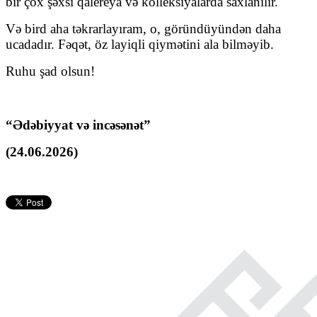
bir çox şəxsi qalereya və kolleksiyalarda saxlanılır.
Və bird aha təkrarlayıram, o, göründüyündən daha
ucadadır. Fəqət, öz layiqli qiymətini ala bilməyib.
Ruhu şad olsun!
“Ədəbiyyat və incəsənət”
(24.06.2026)