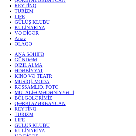
QƏRBİ AZƏRBAYCAN
REYTİNQ
TURİZM
LIFE
GÜLÜŞ KLUBU
KULİNARİYA
VƏ DİGƏR
Arxiv
ƏLAQƏ
ANA SƏHİFƏ
GÜNDƏM
QIZIL ALMA
ƏDƏBİYYAT
KİNO VƏ TEATR
MUSİQİ, MODA
RƏSSAMLIQ, FOTO
MÜTALİƏ MƏDƏNİYYƏTİ
BÖLGƏLƏRİMİZ
QƏRBİ AZƏRBAYCAN
REYTİNQ
TURİZM
LIFE
GÜLÜŞ KLUBU
KULİNARİYA