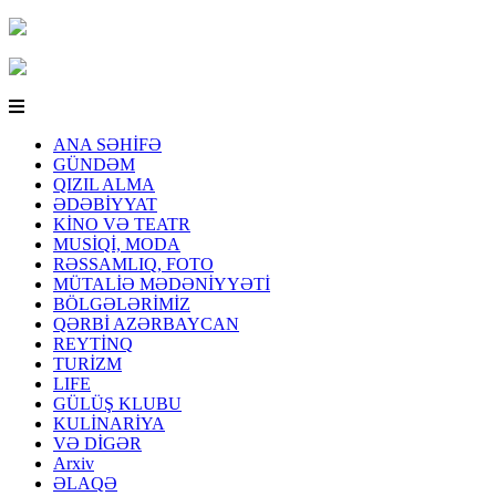
ANA SƏHİFƏ
GÜNDƏM
QIZIL ALMA
ƏDƏBİYYAT
KİNO VƏ TEATR
MUSİQİ, MODA
RƏSSAMLIQ, FOTO
MÜTALİƏ MƏDƏNİYYƏTİ
BÖLGƏLƏRİMİZ
QƏRBİ AZƏRBAYCAN
REYTİNQ
TURİZM
LIFE
GÜLÜŞ KLUBU
KULİNARİYA
VƏ DİGƏR
Arxiv
ƏLAQƏ