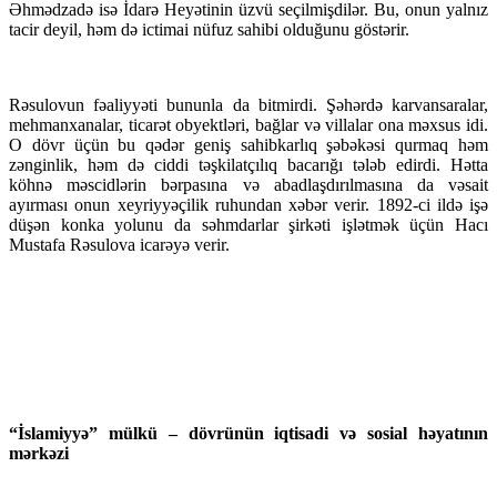
Əhmədzadə isə İdarə Heyətinin üzvü seçilmişdilər. Bu, onun yalnız
tacir deyil, həm də ictimai nüfuz sahibi olduğunu göstərir.
Rəsulovun fəaliyyəti bununla da bitmirdi. Şəhərdə karvansaralar,
mehmanxanalar, ticarət obyektləri, bağlar və villalar ona məxsus idi.
O dövr üçün bu qədər geniş sahibkarlıq şəbəkəsi qurmaq həm
zənginlik, həm də ciddi təşkilatçılıq bacarığı tələb edirdi. Hətta
köhnə məscidlərin bərpasına və abadlaşdırılmasına da vəsait
ayırması onun xeyriyyəçilik ruhundan xəbər verir. 1892-ci ildə işə
düşən konka yolunu da səhmdarlar şirkəti işlətmək üçün Hacı
Mustafa Rəsulova icarəyə verir.
“İslamiyyə” mülkü – dövrünün iqtisadi və sosial həyatının
mərkəzi