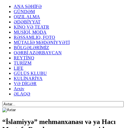
ANA SƏHİFƏ
GÜNDƏM
QIZIL ALMA
ƏDƏBİYYAT
KİNO VƏ TEATR
MUSİQİ, MODA
RƏSSAMLIQ, FOTO
MÜTALİƏ MƏDƏNİYYƏTİ
BÖLGƏLƏRİMİZ
QƏRBİ AZƏRBAYCAN
REYTİNQ
TURİZM
LIFE
GÜLÜŞ KLUBU
KULİNARİYA
VƏ DİGƏR
Arxiv
ƏLAQƏ
“İslamiyyə” mehmanxanası və ya Hacı