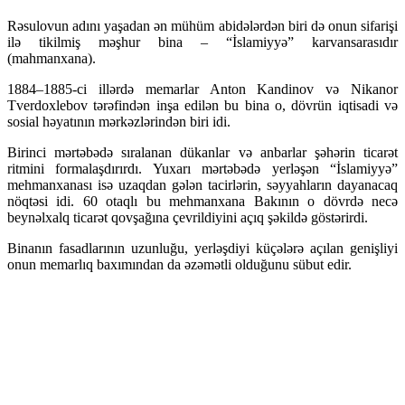
Rəsulovun adını yaşadan ən mühüm abidələrdən biri də onun sifarişi
ilə tikilmiş məşhur bina – “İslamiyyə” karvansarasıdır
(mahmanxana).
1884–1885-ci illərdə memarlar Anton Kandinov və Nikanor
Tverdoxlebov tərəfindən inşa edilən bu bina o, dövrün iqtisadi və
sosial həyatının mərkəzlərindən biri idi.
Birinci mərtəbədə sıralanan dükanlar və anbarlar şəhərin ticarət
ritmini formalaşdırırdı. Yuxarı mərtəbədə yerləşən “İslamiyyə”
mehmanxanası isə uzaqdan gələn tacirlərin, səyyahların dayanacaq
nöqtəsi idi. 60 otaqlı bu mehmanxana Bakının o dövrdə necə
beynəlxalq ticarət qovşağına çevrildiyini açıq şəkildə göstərirdi.
Binanın fasadlarının uzunluğu, yerləşdiyi küçələrə açılan genişliyi
onun memarlıq baxımından da əzəmətli olduğunu sübut edir.