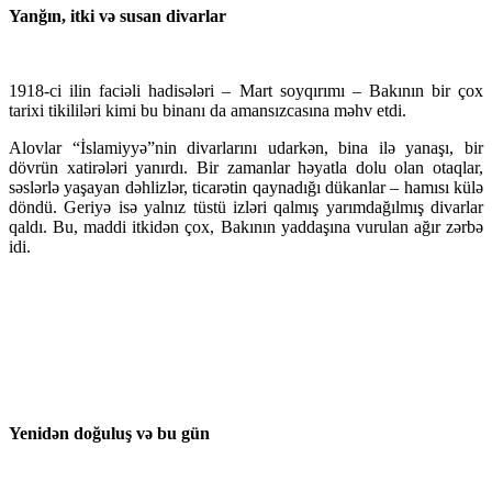
Yanğın, itki və susan divarlar
1918-ci ilin faciəli hadisələri – Mart soyqırımı – Bakının bir çox
tarixi tikililəri kimi bu binanı da amansızcasına məhv etdi.
Alovlar “İslamiyyə”nin divarlarını udarkən, bina ilə yanaşı, bir
dövrün xatirələri yanırdı. Bir zamanlar həyatla dolu olan otaqlar,
səslərlə yaşayan dəhlizlər, ticarətin qaynadığı dükanlar – hamısı külə
döndü. Geriyə isə yalnız tüstü izləri qalmış yarımdağılmış divarlar
qaldı. Bu, maddi itkidən çox, Bakının yaddaşına vurulan ağır zərbə
idi.
Yenidən doğuluş və bu gün