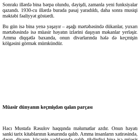
Sonrakı illərdə bina bərpa olundu, dəyişdi, zamanla yeni funksiyalar
qazandı. 1930-cu illərdə burada pasaj yaradıldı, daha sonra musiqi
məktəbi fəaliyyət göstərdi.
Bu gün isə bina yenə yaşayır – aşağı mərtəbəsində dükanlar, yuxarı
mərtəbəsində isə müasir həyatın izlərini daşıyan məkanlar yerləşir.
Amma diqqətlə baxanda, onun divarlarında hələ də keçmişin
kölgəsini görmək mümkündür.
Müasir dünyanın keçmişdən qalan parçası
Hacı Mustafa Rəsulov haqqında məlumatlar azdır. Onun həyatı
sanki tarix kitablarının kənarında qalıb. Amma insanların xatirəsində,
daşın, divarın, küçənin yaddaşında qalıb, tikdirdiyi bina isə müasir