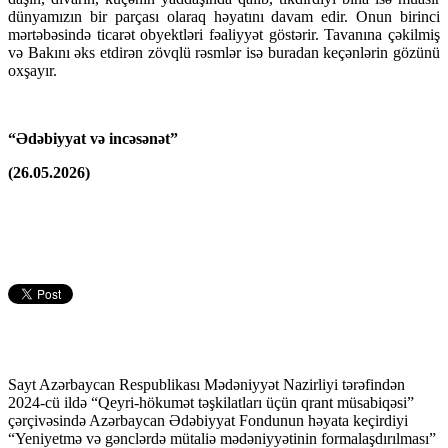
dünyamızın bir parçası olaraq həyatını davam edir. Onun birinci
mərtəbəsində ticarət obyektləri fəaliyyət göstərir. Tavanına çəkilmiş
və Bakını əks etdirən zövqlü rəsmlər isə buradan keçənlərin gözünü
oxşayır.
“Ədəbiyyat və incəsənət”
(26.05.2026)
Sayt Azərbaycan Respublikası Mədəniyyət Nazirliyi tərəfindən
2024-cü ildə “Qeyri-hökumət təşkilatları üçün qrant müsabiqəsi”
çərçivəsində Azərbaycan Ədəbiyyat Fondunun həyata keçirdiyi
“Yeniyetmə və gənclərdə mütaliə mədəniyyətinin formalaşdırılması”