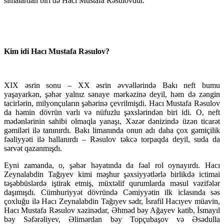
simalardan biri də Hacı Mustafa Rəsulovdur.
Kim idi Hacı Mustafa Rəsulov?
XIX əsrin sonu – XX əsrin əvvəllərində Bakı neft bumu
yaşayarkən, şəhər yalnız sənaye mərkəzinə deyil, həm də zəngin
tacirlərin, milyonçuların şəhərinə çevrilmişdi. Hacı Mustafa Rəsulov
da həmin dövrün varlı və nüfuzlu şəxslərindən biri idi. O, neft
mədənlərinin sahibi olmaqla yanaşı, Xəzər dənizində üzən ticarət
gəmiləri ilə tanınırdı. Bakı limanında onun adı daha çox gəmiçilik
fəaliyyəti ilə hallanırdı – Rəsulov təkcə torpaqda deyil, suda da
sərvət qazanmışdı.
Eyni zamanda, o, şəhər həyatında da fəal rol oynayırdı. Hacı
Zeynalabdin Tağıyev kimi məşhur şəxsiyyətlərlə birlikdə ictimai
təşəbbüslərdə iştirak etmiş, müxtəlif qurumlarda məsul vəzifələr
daşımışdı. Cümhuriyyət dövründə Cəmiyyətin ilk iclasında səs
çoxluğu ilə Hacı Zeynalabdin Tağıyev sədr, İsrafil Hacıyev müavin,
Hacı Mustafa Rəsulov xəzinədar, Əhməd bəy Ağayev katib, İsmayıl
bəy Səfərəliyev, Əlimərdan bəy Topçubaşov və Əsədulla