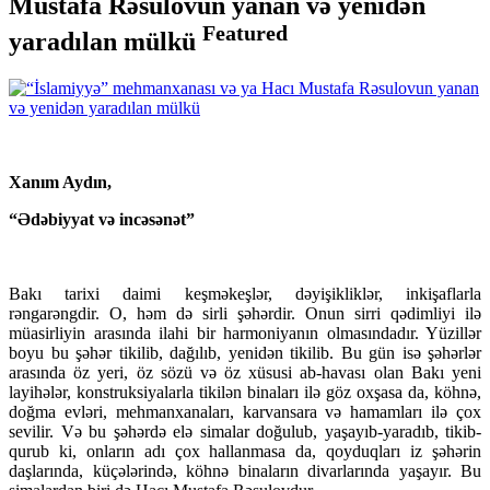
Mustafa Rəsulovun yanan və yenidən
Featured
yaradılan mülkü
Xanım Aydın,
“Ədəbiyyat və incəsənət”
Bakı tarixi daimi keşməkeşlər, dəyişikliklər, inkişaflarla
rəngarəngdir. O, həm də sirli şəhərdir. Onun sirri qədimliyi ilə
müasirliyin arasında ilahi bir harmoniyanın olmasındadır. Yüzillər
boyu bu şəhər tikilib, dağılıb, yenidən tikilib. Bu gün isə şəhərlər
arasında öz yeri, öz sözü və öz xüsusi ab-havası olan Bakı yeni
layihələr, konstruksiyalarla tikilən binaları ilə göz oxşasa da, köhnə,
doğma evləri, mehmanxanaları, karvansara və hamamları ilə çox
sevilir. Və bu şəhərdə elə simalar doğulub, yaşayıb-yaradıb, tikib-
qurub ki, onların adı çox hallanmasa da, qoyduqları iz şəhərin
daşlarında, küçələrində, köhnə binaların divarlarında yaşayır. Bu