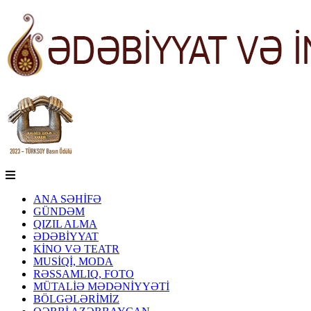
ANA SƏHİFƏ
GÜNDƏM
QIZIL ALMA
ƏDƏBİYYAT
KİNO VƏ TEATR
MUSİQİ, MODA
RƏSSAMLIQ, FOTO
MÜTALİƏ MƏDƏNİYYƏTİ
BÖLGƏLƏRİMİZ