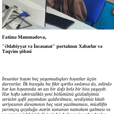
Fatimə Məmmədova,
"Ədəbiyyat və İncəsənət" portalının Xəbərlər və
Təqvim şöbəsi
İnsanlar bəzən heç yaşamadıqları həyatlar üçün
darıxırlar. İlk baxışda bu fikir qəribə səslənsə də, əslində
hər kəs həyatında ən azı bir dəfə belə bir hiss yaşayıb.
Hər həftə səbirsizliklə yeni bölümünü gözlədiyimiz
serialın qəfil yayımdan qaldırılması, sevdiyimiz kitab
seriyasının davamının heç vaxt yazılmaması, müəllifin
yarımçıq qoyduğu əsərin sonunun naməlum qalması və