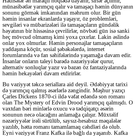
Hadisələr ən maraqlı nöqtədə dayanır, sirlər açılmır,
münasibətlər yarımçıq qalır və tamaşaçı həmin dünyanın
sonunu görmək imkanından məhrum olur. Bir gün
həmin insanlar ekranlarda yaşayır, öz problemləri,
sevgiləri və mübarizələri ilə tamaşaçıların gündəlik
həyatının bir hissəsinə çevrilirlər, növbəti gün isə sanki
heç mövcud olmamış kimi yoxa çıxırlar. Lakin əslində
onlar yox olmurlar. Həmin personajlar tamaşaçıların
yaddaşına köçür, sosial şəbəkələrdə, internet
forumlarında və fan səhifələrində yaşamağa davam edir.
İnsanlar onların taleyi barədə nəzəriyyələr qurur,
alternativ sonluqlar yazır və bəzən öz fantaziyalarında
həmin hekayələri davam etdirirlər.
Bu vəziyyət təkcə seriallara aid deyil. Ədəbiyyat tarixi
də yarımçıq qalmış əsərlərlə zəngindir. Məşhur yazıçı
Çarles Dickens 1870-ci ildə vəfat edəndə son romanı
olan The Mystery of Edvin Drood yarımçıq qalmışdı. O
vaxtdan bəri minlərlə oxucu və tədqiqatçı əsərin
sonunun necə olacağını anlamağa çalışır. Müxtəlif
nəzəriyyələr irəli sürülüb, saysız-hesabsız məqalələr
yazılıb, hətta romanı tamamlamaq cəhdləri də olub.
Eyni vəziyyət Franz Kafka ilə bağlı da yaşanıb. Kafka