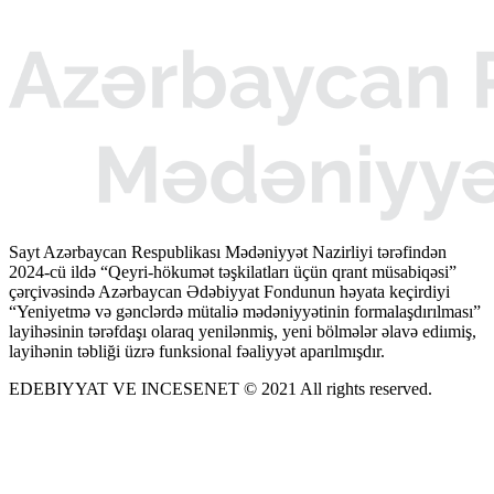
Sayt Azərbaycan Respublikası Mədəniyyət Nazirliyi tərəfindən
2024-cü ildə “Qeyri-hökumət təşkilatları üçün qrant müsabiqəsi”
çərçivəsində Azərbaycan Ədəbiyyat Fondunun həyata keçirdiyi
“Yeniyetmə və gənclərdə mütaliə mədəniyyətinin formalaşdırılması”
layihəsinin tərəfdaşı olaraq yenilənmiş, yeni bölmələr əlavə ediımiş,
layihənin təbliği üzrə funksional fəaliyyət aparılmışdır.
EDEBIYYAT VE INCESENET © 2021 All rights reserved.