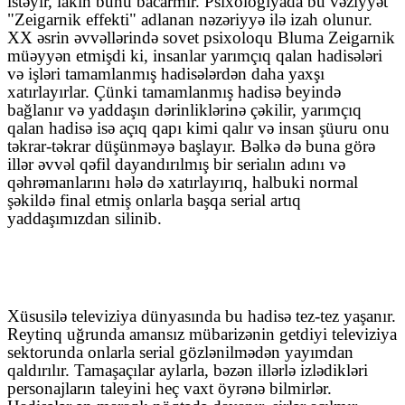
istəyir, lakin bunu bacarmır. Psixologiyada bu vəziyyət
"Zeigarnik effekti" adlanan nəzəriyyə ilə izah olunur.
XX əsrin əvvəllərində sovet psixoloqu Bluma Zeigarnik
müəyyən etmişdi ki, insanlar yarımçıq qalan hadisələri
və işləri tamamlanmış hadisələrdən daha yaxşı
xatırlayırlar. Çünki tamamlanmış hadisə beyində
bağlanır və yaddaşın dərinliklərinə çəkilir, yarımçıq
qalan hadisə isə açıq qapı kimi qalır və insan şüuru onu
təkrar-təkrar düşünməyə başlayır. Bəlkə də buna görə
illər əvvəl qəfil dayandırılmış bir serialın adını və
qəhrəmanlarını hələ də xatırlayırıq, halbuki normal
şəkildə final etmiş onlarla başqa serial artıq
yaddaşımızdan silinib.
Xüsusilə televiziya dünyasında bu hadisə tez-tez yaşanır.
Reytinq uğrunda amansız mübarizənin getdiyi televiziya
sektorunda onlarla serial gözlənilmədən yayımdan
qaldırılır. Tamaşaçılar aylarla, bəzən illərlə izlədikləri
personajların taleyini heç vaxt öyrənə bilmirlər.