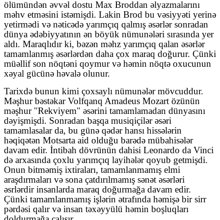
ölümündən əvvəl dostu Max Broddan əlyazmalarını
məhv etməsini istəmişdi. Lakin Brod bu vəsiyyəti yerinə
yetirmədi və nəticədə yarımçıq qalmış əsərlər sonradan
dünya ədəbiyyatının ən böyük nümunələri sırasında yer
aldı. Maraqlıdır ki, bəzən məhz yarımçıq qalan əsərlər
tamamlanmış əsərlərdən daha çox maraq doğurur. Çünki
müəllif son nöqtəni qoymur və həmin nöqtə oxucunun
xəyal gücünə həvalə olunur.
Tarixdə bunun kimi çoxsaylı nümunələr mövcuddur.
Məşhur bəstəkar Volfqanq Amadeus Mozart özünün
məşhur "Rekviyem" əsərini tamamlamadan dünyasını
dəyişmişdi. Sonradan başqa musiqiçilər əsəri
tamamlasalar da, bu günə qədər hansı hissələrin
həqiqətən Motsarta aid olduğu barədə mübahisələr
davam edir. İntibah dövrünün dahisi Leonardo da Vinci
də arxasında çoxlu yarımçıq layihələr qoyub getmişdi.
Onun bitməmiş ixtiraları, tamamlanmamış elmi
araşdırmaları və sona çatdırılmamış sənət əsərləri
əsrlərdir insanlarda maraq doğurmağa davam edir.
Çünki tamamlanmamış işlərin ətrafında həmişə bir sirr
pərdəsi qalır və insan təxəyyülü həmin boşluqları
doldurmağa çalışır...