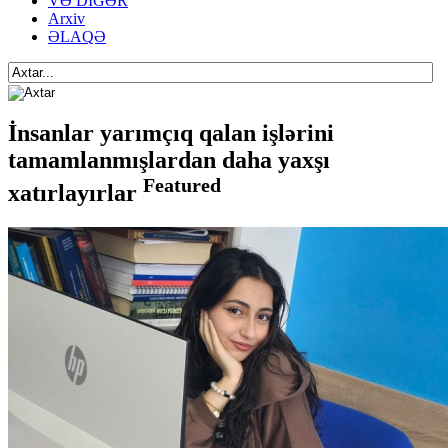
VƏ DİGƏR
Arxiv
ƏLAQƏ
İnsanlar yarımçıq qalan işlərini
tamamlanmışlardan daha yaxşı
Featured
xatırlayırlar