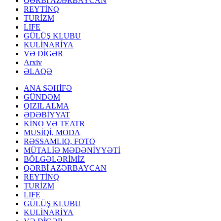
QƏRBİ AZƏRBAYCAN
REYTİNQ
TURİZM
LIFE
GÜLÜŞ KLUBU
KULİNARİYA
VƏ DİGƏR
Arxiv
ƏLAQƏ
ANA SƏHİFƏ
GÜNDƏM
QIZIL ALMA
ƏDƏBİYYAT
KİNO VƏ TEATR
MUSİQİ, MODA
RƏSSAMLIQ, FOTO
MÜTALİƏ MƏDƏNİYYƏTİ
BÖLGƏLƏRİMİZ
QƏRBİ AZƏRBAYCAN
REYTİNQ
TURİZM
LIFE
GÜLÜŞ KLUBU
KULİNARİYA