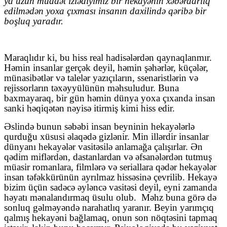
ya uzun müddət izlədiyimiz bir hekayənin xəbərdarlıq
edilmədən yoxa çıxması insanın daxilində qəribə bir
boşluq yaradır.
Maraqlıdır ki, bu hiss real hadisələrdən qaynaqlanmır.
Həmin insanlar gerçək deyil, həmin şəhərlər, küçələr,
münasibətlər və talelər yazıçıların, ssenaristlərin və
rejissorların təxəyyülünün məhsuludur. Buna
baxmayaraq, bir gün həmin dünya yoxa çıxanda insan
sanki həqiqətən nəyisə itirmiş kimi hiss edir.
Əslində bunun səbəbi insan beyninin hekayələrlə
qurduğu xüsusi əlaqədə gizlənir. Min illərdir insanlar
dünyanı hekayələr vasitəsilə anlamağa çalışırlar. Ən
qədim miflərdən, dastanlardan və əfsanələrdən tutmuş
müasir romanlara, filmlərə və seriallara qədər hekayələr
insan təfəkkürünün ayrılmaz hissəsinə çevrilib. Hekayə
bizim üçün sadəcə əyləncə vasitəsi deyil, eyni zamanda
həyatı mənalandırmaq üsulu olub.
Məhz buna görə də
sonluq gəlməyəndə narahatlıq yaranır. Beyin yarımçıq
qalmış hekayəni bağlamaq, onun son nöqtəsini tapmaq