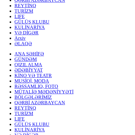
QƏRBİ AZƏRBAYCAN
REYTİNQ
TURİZM
LIFE
GÜLÜŞ KLUBU
KULİNARİYA
VƏ DİGƏR
Arxiv
ƏLAQƏ
ANA SƏHİFƏ
GÜNDƏM
QIZIL ALMA
ƏDƏBİYYAT
KİNO VƏ TEATR
MUSİQİ, MODA
RƏSSAMLIQ, FOTO
MÜTALİƏ MƏDƏNİYYƏTİ
BÖLGƏLƏRİMİZ
QƏRBİ AZƏRBAYCAN
REYTİNQ
TURİZM
LIFE
GÜLÜŞ KLUBU
KULİNARİYA