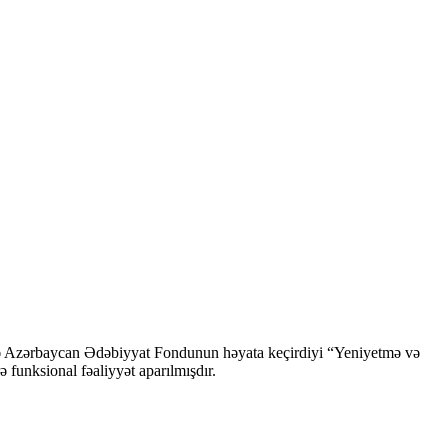
ndə Azərbaycan Ədəbiyyat Fondunun həyata keçirdiyi “Yeniyetmə və
ə funksional fəaliyyət aparılmışdır.