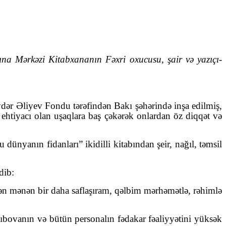
na Mərkəzi Kitabxananın Fəxri oxucusu, şair və yazıçı-
dər Əliyev Fondu tərəfindən Bakı şəhərində inşa edilmiş,
ehtiyacı olan uşaqlara baş çəkərək onlardan öz diqqət və
dünyanın fidanları” ikidilli kitabından şeir, nağıl, təmsil
dib:
arkən mənən bir daha saflaşıram, qəlbim mərhəmətlə, rəhimlə
bovanın və bütün personalın fədakar fəaliyyətini yüksək