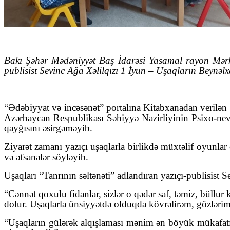
Bakı Şəhər Mədəniyyət Baş İdarəsi Yasamal rayon Mərkə
publisist Sevinc Ağa Xəlilqızı 1 İyun – Uşaqların Beynəl
“Ədəbiyyat və incəsənət” portalına Kitabxanadan verilən
Azərbaycan Respublikası Səhiyyə Nazirliyinin Psixo-nevr
qayğısını əsirgəməyib.
Ziyarət zamanı yazıçı uşaqlarla birlikdə müxtəlif oyunlar 
və əfsanələr söyləyib.
Uşaqları “Tanrının səltənəti” adlandıran yazıçı-publisist S
“Cənnət qoxulu fidanlar, sizlər o qədər saf, təmiz, büllur
dolur. Uşaqlarla ünsiyyətdə olduqda kövrəlirəm, gözlərim 
“Uşaqların gülərək alqışlaması mənim ən böyük mükafatım