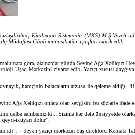
zləşdirilmiş Kitabxana Sisteminin (MKS) M.Ş.Vazeh adı
xalq Müdafiəsi Günü münasibətilə uşaqları təbrik edib.
 məlumata görə, əlamətdar gündə Sevinc Ağa Xəlilqızı Hey
oloji Uşaq Mərkəzini ziyarət edib. Yazıçı xüsusi qayğıya 
oynayıb, həmçinin balacaların arzusu ilə qələmə aldığı, “Bu 
evinc Ağa Xəlilqızı onlara olan sevgisini bu sözlərlə ifadə e
 kimi qəlbə sahibsiniz ki... Sizinlə hər dəfə ünsiyyətdə ol
qeyri-ixtiyari dolur”.
 idi”, – deyən yazıçı mərkəzin baş direktoru Kəmalə Talı