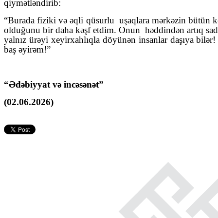
qiymətləndirib:
“Burada fiziki və əqli qüsurlu
uşaqlara mərkəzin bütün ko
olduğunu bir daha kəşf etdim. Onun
həddindən artıq sad
yalnız ürəyi xeyirxahlıqla döyünən insanlar daşıya bilər
baş əyirəm!”
“Ədəbiyyat və incəsənət”
(02.06.2026)