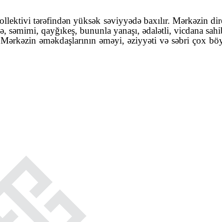
llektivi tərəfindən yüksək səviyyədə baxılır. Mərkəzin dir
ə, səmimi, qayğıkeş, bununla yanaşı, ədalətli, vicdana sa
! Mərkəzin əməkdaşlarının əməyi, əziyyəti və səbri çox böyü