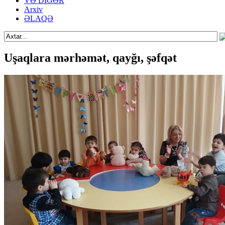
VƏ DİGƏR
Arxiv
ƏLAQƏ
Uşaqlara mərhəmət, qayğı, şəfqət