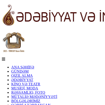
ANA SƏHİFƏ
GÜNDƏM
QIZIL ALMA
ƏDƏBİYYAT
KİNO VƏ TEATR
MUSİQİ, MODA
RƏSSAMLIQ, FOTO
MÜTALİƏ MƏDƏNİYYƏTİ
BÖLGƏLƏRİMİZ