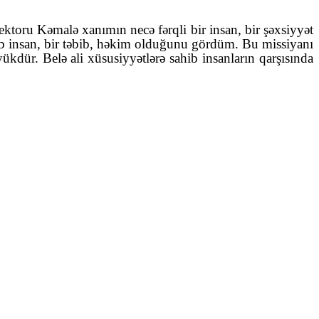
ektoru Kəmalə xanımın necə fərqli bir insan, bir şəxsiyyət
hib insan, bir təbib, həkim olduğunu gördüm. Bu missiyanı
kdür. Belə ali xüsusiyyətlərə sahib insanların qarşısında