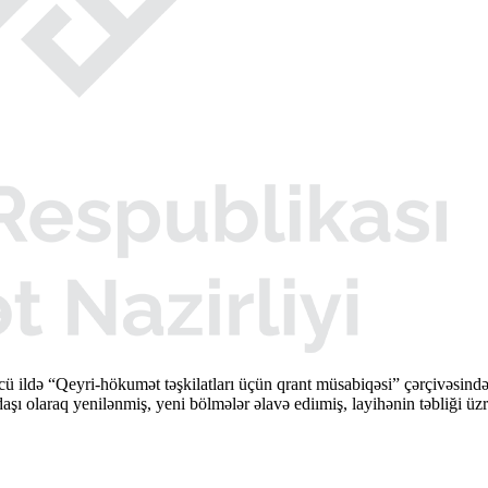
cü ildə “Qeyri-hökumət təşkilatları üçün qrant müsabiqəsi” çərçivəsi
şı olaraq yenilənmiş, yeni bölmələr əlavə ediımiş, layihənin təbliği üzr