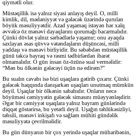
qiymətli olur.
Müstəqillik isə yalnız siyasi anlayış deyil. O, milli
kimlik, dil, mədəniyyət və gələcək üzərində qurulan
böyük məsuliyyətdir. Azad yaşamaq istəyən hər xalq
əvvəlcə öz mənəvi dayaqlarını qorumağı bacarmalıdır.
Çünki dövlət yalnız sərhədlərlə yaşamır; onu ayaqda
saxlayan əsas qüvvə vətəndaşların düşüncəsi, milli
yaddaşı və mənəvi birliyidir. Bu səbəbdən müstəqillik
günü təkcə bayraq və rəsmi tədbirlərdən ibarət
olmamalıdır. O gün insan öz-özünə sual verməlidir:
“Mən bu ölkənin gələcəyi üçün nə edirəm?”
Bu sualın cavabı isə bizi uşaqlara gətirib çıxarır. Çünki
gələcək haqqında danışarkən uşaqları unutmaq mümkün
deyil. Uşaqlar bir ölkənin sabahıdır. Onların necə
böyüməsi cəmiyyətin gələcək simasını müəyyənləşdirir.
Əgər bir cəmiyyət uşaqlara yalnız bayram günlərində
diqqət göstərirsə, bu yetərli deyil. Uşağın təhlükəsizliyi,
təhsili, mənəvi inkişafı və sağlam mühiti gündəlik
məsuliyyətə çevrilməlidir.
Bu gün dünyanın bir çox yerində uşaqlar müharibənin,