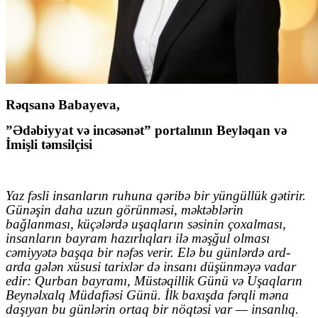
Rəqsanə Babayeva,
”Ədəbiyyat və incəsənət” portalının Beyləqan və
İmişli təmsilçisi
Yaz fəsli insanların ruhuna qəribə bir yüngüllük gətirir.
Günəşin daha uzun görünməsi, məktəblərin
bağlanması, küçələrdə uşaqların səsinin çoxalması,
insanların bayram hazırlıqları ilə məşğul olması
cəmiyyətə başqa bir nəfəs verir. Elə bu günlərdə ard-
arda gələn xüsusi tarixlər də insanı düşünməyə vadar
edir: Qurban bayramı, Müstəqillik Günü və Uşaqların
Beynəlxalq Müdafiəsi Günü. İlk baxışda fərqli məna
daşıyan bu günlərin ortaq bir nöqtəsi var — insanlıq.