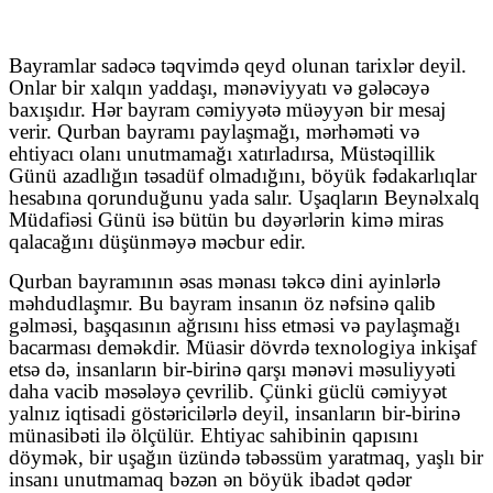
Bayramlar sadəcə təqvimdə qeyd olunan tarixlər deyil.
Onlar bir xalqın yaddaşı, mənəviyyatı və gələcəyə
baxışıdır. Hər bayram cəmiyyətə müəyyən bir mesaj
verir. Qurban bayramı paylaşmağı, mərhəməti və
ehtiyacı olanı unutmamağı xatırladırsa, Müstəqillik
Günü azadlığın təsadüf olmadığını, böyük fədakarlıqlar
hesabına qorunduğunu yada salır. Uşaqların Beynəlxalq
Müdafiəsi Günü isə bütün bu dəyərlərin kimə miras
qalacağını düşünməyə məcbur edir.
Qurban bayramının əsas mənası təkcə dini ayinlərlə
məhdudlaşmır. Bu bayram insanın öz nəfsinə qalib
gəlməsi, başqasının ağrısını hiss etməsi və paylaşmağı
bacarması deməkdir. Müasir dövrdə texnologiya inkişaf
etsə də, insanların bir-birinə qarşı mənəvi məsuliyyəti
daha vacib məsələyə çevrilib. Çünki güclü cəmiyyət
yalnız iqtisadi göstəricilərlə deyil, insanların bir-birinə
münasibəti ilə ölçülür. Ehtiyac sahibinin qapısını
döymək, bir uşağın üzündə təbəssüm yaratmaq, yaşlı bir
insanı unutmamaq bəzən ən böyük ibadət qədər