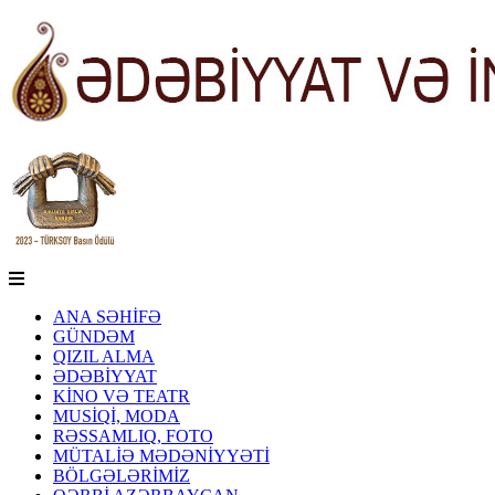
ANA SƏHİFƏ
GÜNDƏM
QIZIL ALMA
ƏDƏBİYYAT
KİNO VƏ TEATR
MUSİQİ, MODA
RƏSSAMLIQ, FOTO
MÜTALİƏ MƏDƏNİYYƏTİ
BÖLGƏLƏRİMİZ