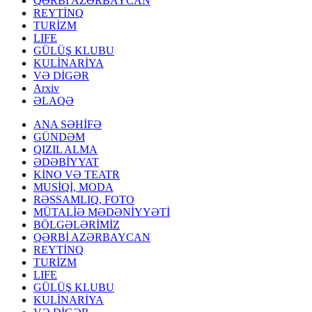
QƏRBİ AZƏRBAYCAN
REYTİNQ
TURİZM
LIFE
GÜLÜŞ KLUBU
KULİNARİYA
VƏ DİGƏR
Arxiv
ƏLAQƏ
ANA SƏHİFƏ
GÜNDƏM
QIZIL ALMA
ƏDƏBİYYAT
KİNO VƏ TEATR
MUSİQİ, MODA
RƏSSAMLIQ, FOTO
MÜTALİƏ MƏDƏNİYYƏTİ
BÖLGƏLƏRİMİZ
QƏRBİ AZƏRBAYCAN
REYTİNQ
TURİZM
LIFE
GÜLÜŞ KLUBU
KULİNARİYA