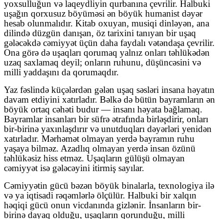
yoxsulluğun və laqeydliyin qurbanına çevrilir. Halbuki
uşağın qorxusuz böyüməsi ən böyük humanist dəyər
hesab olunmalıdır. Kitab oxuyan, musiqi dinləyən, ana
dilində düzgün danışan, öz tarixini tanıyan bir uşaq
gələcəkdə cəmiyyət üçün daha faydalı vətəndaşa çevrilir.
Ona görə də uşaqları qorumaq yalnız onları təhlükədən
uzaq saxlamaq deyil; onların ruhunu, düşüncəsini və
milli yaddaşını da qorumaqdır.
Yaz fəslində küçələrdən gələn uşaq səsləri insana həyatın
davam etdiyini xatırladır. Bəlkə də bütün bayramların ən
böyük ortaq cəhəti budur — insanı həyata bağlamaq.
Bayramlar insanları bir süfrə ətrafında birləşdirir, onları
bir-birinə yaxınlaşdırır və unutduqları dəyərləri yenidən
xatırladır. Mərhəmət olmayan yerdə bayramın ruhu
yaşaya bilməz. Azadlıq olmayan yerdə insan özünü
təhlükəsiz hiss etməz. Uşaqların gülüşü olmayan
cəmiyyət isə gələcəyini itirmiş sayılar.
Cəmiyyətin gücü bəzən böyük binalarla, texnologiya ilə
və ya iqtisadi rəqəmlərlə ölçülür. Halbuki bir xalqın
həqiqi gücü onun vicdanında gizlənir. İnsanların bir-
birinə dayaq olduğu, uşaqların qorunduğu, milli