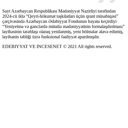
Sayt Azərbaycan Respublikası Mədəniyyət Nazirliyi tərəfindən
2024-cü ildə “Qeyri-hökumət təşkilatları üçün qrant müsabiqəsi”
çərçivəsində Azərbaycan Ədəbiyyat Fondunun həyata keçirdiyi
“Yeniyetmə və gənclərdə mütaliə mədəniyyətinin formalaşdırılması”
layihəsinin tərəfdaşı olaraq yenilənmiş, yeni bölmələr əlavə ediımiş,
layihənin təbliği üzrə funksional fəaliyyət aparılmışdır.
EDEBIYYAT VE INCESENET © 2021 All rights reserved.