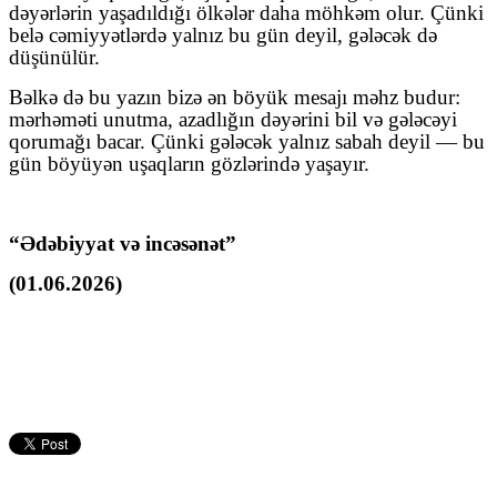
dəyərlərin yaşadıldığı ölkələr daha möhkəm olur. Çünki
belə cəmiyyətlərdə yalnız bu gün deyil, gələcək də
düşünülür.
Bəlkə də bu yazın bizə ən böyük mesajı məhz budur:
mərhəməti unutma, azadlığın dəyərini bil və gələcəyi
qorumağı bacar. Çünki gələcək yalnız sabah deyil — bu
gün böyüyən uşaqların gözlərində yaşayır.
“Ədəbiyyat və incəsənət”
(01.06.2026)