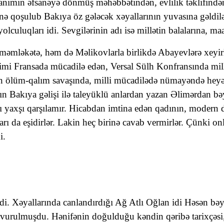
ımın əfsanəyə dönmüş məhəbbətindən, evlilik təklifindən 
nə qoşulub Bakıya öz gələcək xəyallarının yuvasına gəldilər.
uluqları idi. Sevgilərinin adı isə millətin balalarına, maar
məmləkətə, həm də Məlikovlarla birlikdə Abayevlərə xeyir
imi Fransada mücadilə edən, Versal Sülh Konfransında mil
 ölüm-qalım savaşında, milli mücadilədə nümayəndə heyət
n Bakıya gəlişi ilə taleyüklü anlardan yazan Əlimərdan bə
rı yaxşı qarşılamır. Hicabdan imtina edən qadının, modern d
ı da eşidirlər. Lakin heç birinə cavab vermirlər. Çünki on
i.
di. Xəyallarında canlandırdığı Ağ Atlı Oğlan idi Həsən bə
vurulmuşdu. Hənifənin doğulduğu kəndin qəribə tarixçəsi,