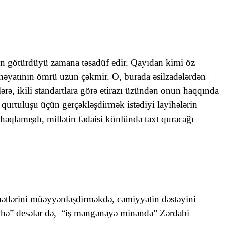
nun götürdüyü zamana təsadüf edir. Qayıdan kimi öz
s həyatının ömrü uzun çəkmir. O, burada əsilzadələrdən
lərə, ikili standartlara görə etirazı üzündən onun haqqında
n qurtuluşu üçün gerçəkləşdirmək istədiyi layihələrin
aqlamışdı, millətin fədaisi könlündə taxt quracağı
amətlərini müəyyənləşdirməkdə, cəmiyyətin dəstəyini
“hə” desələr də,
“iş məngənəyə minəndə” Zərdabi