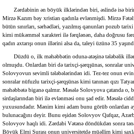
Zərdabinin ən böyük ilklərindən biri, əslində isə bi
Mirzə Kazım bəy xristian qadınla evlənmişdi. Mirzə Fətə
bütün sınırları, sərhədləri, yazılmış qanunları pozub tarix
kimi mükəmməl xarakteri ilə fərqlənən, daha doğrusu fər
qadın axtarışı onun illərini alsa da, taleyi üzünə 35 yaşın
Düzdü o, ilk məhəbbətin oduna-atəşinə tələbəlik illə
olmuşdu. Onlardan biri də tarixçi-şərqşünas, sonralar univ
Solovyovun sevimli tələbələrindən idi. Tez-tez onun evinə 
sonralar nüfuzlu tarixçi-şərqşünas kimi tanınan qızı Ta
məhəbbətə biganə qalmır. Məsələ Solovyova çatanda o, bun
sirdaşlarından biri ilə evlənməsi onu şad edir. Məsələ ci
yuxusundadır. Mənim kimi adam bunu görüb onlardan ayr
bulunacağını deyir. Bunu eşidən Solovyov Qafqaz, Azərbayc
Solovyov haqlı idi. Zərdabi Vətənə döndükdən sonra tənəl
Böyük Elmi Şurası onun universitetdə müəllim kimi saxlan