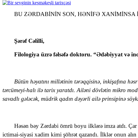
BU ZƏRDABİNİN SON, HƏNİFƏ XANİMİNSA İ
Şərəf Cəlilli,
Filologiya üzrə fəlsəfə doktoru. “Ədəbiyyat və in
Bütün həyatını millətinin tərəqqisinə, inkişafına 
tərcümeyi-halı ilə tarix yaratdı. Ailəni dövlətin mikro mod
savadlı gələcək, müdrik qadın dəyərli ailə prinsipinə söyk
Həsən bəy Zərdabi ömrü boyu ilklərə imza atdı. Çar Ru
ictimai-siyasi xadim kimi şöhrət qazandı. İlklər onun alın 