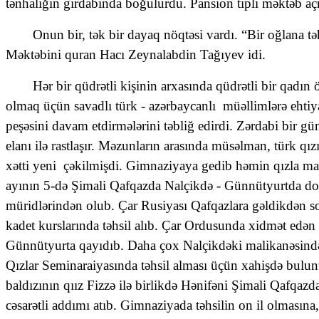
tənhalığın girdabında boğulurdu. Pansion tipli məktəb açm
Onun bir, tək bir dayaq nöqtəsi vardı. “Bir oğlana təhsi
Məktəbini quran Hacı Zeynalabdin Tağıyev idi.
Hər bir qüdrətli kişinin arxasında qüdrətli bir qadı
olmaq üçün savadlı türk - azərbaycanlı
müəllimlərə ehti
peşəsini davam etdirmələrini təbliğ edirdi. Zərdabi bir g
elanı ilə rastlaşır. Məzunların arasında müsəlman, türk q
xətti yeni
çəkilmişdi. Gimnaziyaya gedib həmin qızla mar
ayının 5-də Şimali Qafqazda Nalçikdə - Günnütyurtda doğu
müridlərindən olub. Çar Rusiyası Qafqazlara gəldikdən so
kadet kurslarında təhsil alıb. Çar Ordusunda xidmət edə
Günnütyurta qayıdıb. Daha çox Nalçikdəki malikanəsində
Qızlar Seminaraiyasında təhsil alması üçün xahişdə bul
baldızının qıız Fizzə ilə birlikdə Hənifəni Şimali Qafqa
cəsarətli addımı atıb. Gimnaziyada təhsilin on il olmasın