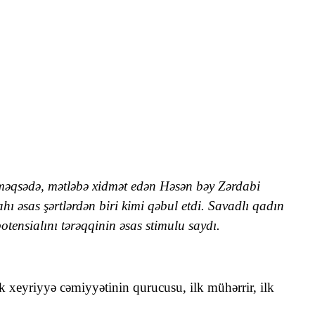
 məqsədə, mətləbə xidmət edən Həsən bəy Zərdabi
ahı əsas şərtlərdən biri kimi qəbul etdi. Savadlı qadın
otensialını tərəqqinin əsas stimulu saydı.
lk xeyriyyə cəmiyyətinin qurucusu, ilk mühərrir, ilk