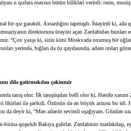
ası n qızlara məxsus bütün bilikləri verirdi: rəsm, musiqi,
l bir qız gərəkdi. Axtardığını tapmışdı. İstəyirdi ki, ailə
imnaziyanın direktoruna ürəyini açan Zərdabidən bunları e
r. “Çox yaxşı ki, sizin kimi Moskvada oxumuş bir oğlan g
onları yerində, bığları da öz qaydasında, adam onları görəndə
unu dilə gətirməkdən çəkinmir
la tanış olur. İlk tanışlıqdan bəlli olur ki, Hənifə xanım
fikirləri ilə şərikdi. Özünün də ən böyük arzusu bu idi.
 da deyir ki, “Mən ailənin sevimli uşağıyam. Gözdən uza
bir-birinə qoşulub Bakıya gəlirlər. Zərdabinin məsləkdaşı,