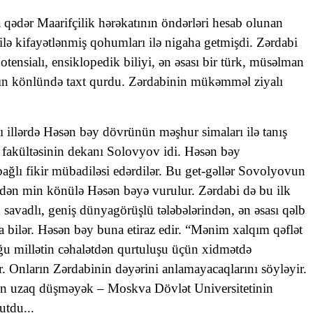
 qədər Maarifçilik hərəkatının öndərləri hesab olunan
lə kifayətlənmiş qohumları ilə nigaha getmişdi. Zərdabi
potensialı, ensiklopedik biliyi, ən əsası bir türk, müsəlman
nın könlündə taxt qurdu. Zərdabinin mükəmməl ziyalı
ı illərdə Həsən bəy dövrünün məşhur simaları ilə tanış
ya fakültəsinin dekanı Solovyov idi. Həsən bəy
 bağlı fikir mübadiləsi edərdilər. Bu get-gəllər Sovolyovun
ldən min könülə Həsən bəyə vurulur. Zərdabi də bu ilk
avadlı, geniş dünyagörüşlü tələbələrindən, ən əsası qəlb
la bilər. Həsən bəy buna etiraz edir. “Mənim xalqım qəflət
u millətin cəhalətdən qurtuluşu üçün xidmətdə
. Onların Zərdabinin dəyərini anlamayacaqlarını söyləyir.
bdən uzaq düşməyək – Moskva Dövlət Universitetinin
utdu...