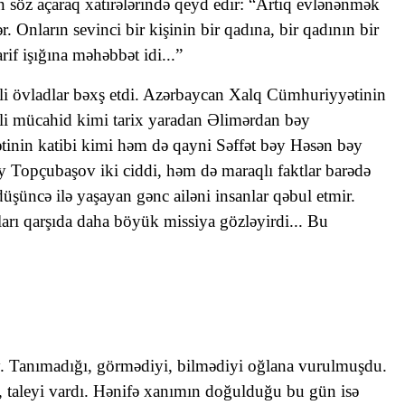
söz açaraq xatirələrində qeyd edir: “Artıq evlənənmək
 Onların sevinci bir kişinin bir qadına, bir qadının bir
if işığına məhəbbət idi...”
li övladlar bəxş etdi. Azərbaycan Xalq Cümhuriyyətinin
li mücahid kimi tarix yaradan Əlimərdan bəy
inin katibi kimi həm də qayni Səffət bəy Həsən bəy
y Topçubaşov iki ciddi, həm də maraqlı faktlar barədə
üşüncə ilə yaşayan gənc ailəni insanlar qəbul etmir.
ları qarşıda daha böyük missiya gözləyirdi... Bu
y. Tanımadığı, görmədiyi, bilmədiyi oğlana vurulmuşdu.
 taleyi vardı. Hənifə xanımın doğulduğu bu gün isə