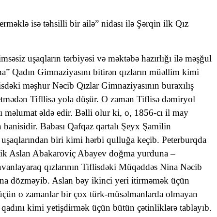
rməklə isə təhsilli bir ailə” nidası ilə Şərqin ilk Qız
msəsiz uşaqların tərbiyəsi və məktəbə hazırlığı ilə məşğul
a” Qadın Gimnaziyasını bitirən qızların müəllim kimi
flisdəki məşhur Nəcib Qızlar Gimnaziyasının buraxılış
etmədən Tifllisə yola düşür. O zaman Tiflisə dəmiryol
əlumat əldə edir. Bəlli olur ki, o, 1856-cı il may
banisidir. Babası Qafqaz qartalı Şeyx Şamilin
uşaqlarından biri kimi hərbi qulluğa keçib. Peterburqda
kovnik Aslan Abakaroviç Abayev doğma yurduna –
vanlayaraq qızlarının Tiflisdəki Müqəddəs Nina Nəcib
na dözməyib. Aslan bəy ikinci yeri itirməmək üçün
ək üçün o zamanlar bir çox türk-müsəlmanlarda olmayan
 qadını kimi yetişdirmək üçün bütün çətinliklərə tablayıb.