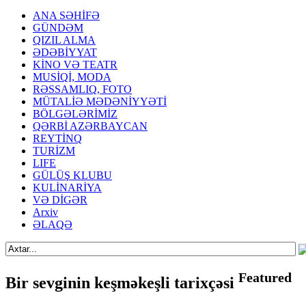
ANA SƏHİFƏ
GÜNDƏM
QIZIL ALMA
ƏDƏBİYYAT
KİNO VƏ TEATR
MUSİQİ, MODA
RƏSSAMLIQ, FOTO
MÜTALİƏ MƏDƏNİYYƏTİ
BÖLGƏLƏRİMİZ
QƏRBİ AZƏRBAYCAN
REYTİNQ
TURİZM
LIFE
GÜLÜŞ KLUBU
KULİNARİYA
VƏ DİGƏR
Arxiv
ƏLAQƏ
Featured
Bir sevginin keşməkeşli tarixçəsi