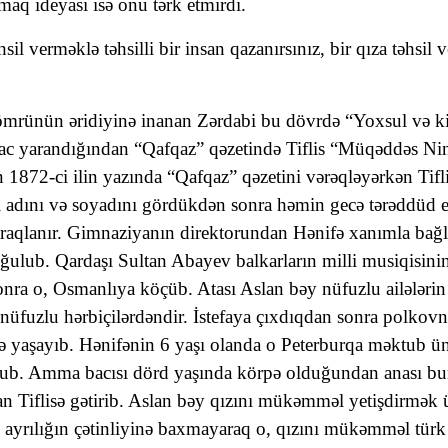
aq ideyası isə onu tərk etmirdi.
l verməklə təhsilli bir insan qazanırsınız, bir qıza təhsil ve
n ömrünün əridiyinə inanan Zərdabi bu dövrdə “Yoxsul və ki
yac yarandığından “Qafqaz” qəzetində Tiflis “Müqəddəs Nin
ün 1872-ci ilin yazında “Qafqaz” qəzetini vərəqləyərkən Ti
ızı adını və soyadını gördükdən sonra həmin gecə tərəddüd 
aqlanır. Gimnaziyanın direktorundan Hənifə xanımla bağlı m
lub. Qardaşı Sultan Abayev balkarların milli musiqisinin 
nra o, Osmanlıya köçüb. Atası Aslan bəy nüfuzlu ailələrin 
n nüfuzlu hərbiçilərdəndir. İstefaya çıxdıqdan sonra pol
 yaşayıb. Hənifənin 6 yaşı olanda o Peterburqa məktub ün
unub. Amma bacısı dörd yaşında körpə olduğundan anası bu
zdan Tiflisə gətirib. Aslan bəy qızını mükəmməl yetişdirm
a, ayrılığın çətinliyinə baxmayaraq o, qızını mükəmməl türk