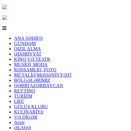
ANA SƏHİFƏ
GÜNDƏM
QIZIL ALMA
ƏDƏBİYYAT
KİNO VƏ TEATR
MUSİQİ, MODA
RƏSSAMLIQ, FOTO
MÜTALİƏ MƏDƏNİYYƏTİ
BÖLGƏLƏRİMİZ
QƏRBİ AZƏRBAYCAN
REYTİNQ
TURİZM
LIFE
GÜLÜŞ KLUBU
KULİNARİYA
VƏ DİGƏR
Arxiv
ƏLAQƏ