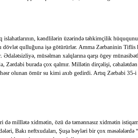
 islahatlarının, kəndlilərin üzərində təhkimçilik hüququ
onu dövlət qulluğuna işə götürürlər. Amma Zərbaninin Tifli
lır. Ədalətsizliyə, müsəlman xalqlarına qarşı ögey münasibət
da, Zərdabi burada çox qalmır. Millətin dirçəlişi, cəhalətdə
əsr olunan ömür su kimi axıb gedirdi. Artıq Zərbabi 35-i h
iri də milllətə xidmətin, özü də təmənnasız xidmətin istiq
dələri, Bakı neftxudaları, Şuşa bəyləri bir çox məsələlərdə 