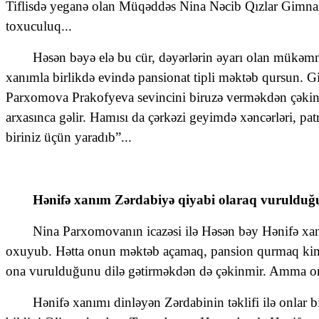
Tiflisdə yeganə olan Müqəddəs Nina Nəcib Qızlar Gimnaziy
toxuculuq...
Həsən bəyə elə bu cür, dəyərlərin əyarı olan mükəmmə
xanımla birlikdə evində pansionat tipli məktəb qursun. G
Parxomova Prakofyeva sevincini biruzə verməkdən çəkinmi
arxasınca gəlir. Hamısı da çərkəzi geyimdə xəncərləri, patr
biriniz üçün yaradıb”...
Hənifə xanım Zərdabiyə qiyabi olaraq vurulduğ
Nina Parxomovanın icazəsi ilə Həsən bəy Hənifə xanım
oxuyub. Hətta onun məktəb açamaq, pansion qurmaq kimi 
ona vurulduğunu dilə gətirməkdən də çəkinmir. Amma onu
Hənifə xanımı dinləyən Zərdabinin təklifi ilə onlar 