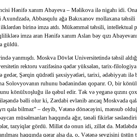
rincisi Hənifə xanım Abayeva – Məlikova ilə nigahı idi. Ona
li Axundzadə, Abbasqulu ağa Bakıxanov mollaxana təhsili i
i ilklərdən birinə imza atdı. Mükəmməl təhsili, intellektual 
qliliklərə imza aran Hənifə xanım Aslan bəy qızı Abayeva
da güldü.
rində yanmışdı. Moskva Dövlət Universitetində təhsil aldığ
ersitetin rektoru vəzifəsinə qədər yüksələn, tarix-filologi
gedər, Şərqin qüdrətli şəxsiyyətləri, tarixi, ədəbiyyatı ilə
tyana Solovyovanın ruhunu bədənindən qoparır. O, bir könü
u könülxoşluğu ilə qəbul edir. Tək və yeganə qızını çox s
ddiləşəndə bəlli olur ki, Zərdabi evlənib ancaq Moskvada qa
ı qala bilməz” – deyib, Vətənə dönəcəyini, mənsub olduğ
an müsəlmanları haqqında ağır, tənəli fikirlər səsləndirir
ər, təzyiqlər gördü. Millət də onun idi, zillət də. Mətlə
ılması haqqında qərar alsa da, o, Vətənə sevgisini üstün t