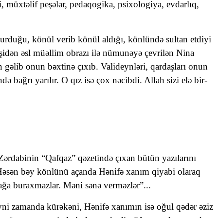
 müxtəlif peşələr, pedaqogika, psixologiya, evdarlıq,
 qurduğu, könül verib könül aldığı, könlündə sultan etdiyi
şidən əsl müəllim obrazı ilə nümunəyə çevrilən Nina
əlib onun bəxtinə çıxıb. Valideynləri, qardaşları onun
 bağrı yarılır. O qız isə çox nəcibdi. Allah sizi elə bir-
 Zərdabinin “Qafqaz” qəzetində çıxan bütün yazılarını
 Həsən bəy könlünü açanda Hənifə xanım qiyabi olaraq
ğa buraxmazlar. Məni sənə verməzlər”...
 eyni zamanda kürəkəni, Hənifə xanımın isə oğul qədər əziz