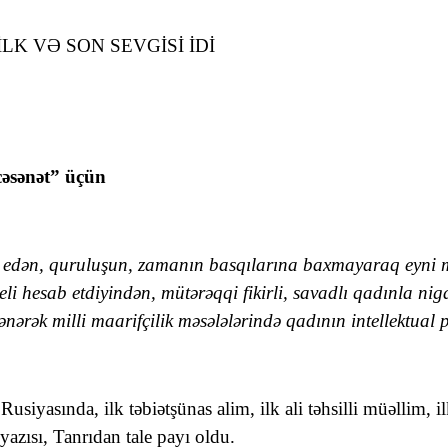
LK VƏ SON SEVGİSİ İDİ
cəsənət” üçün
həsr edən, quruluşun, zamanın basqılarına baxmayaraq eyni
eli hesab etdiyindən, mütərəqqi fikirli, savadlı qadınla nig
ənərək milli maarifçilik məsələlərində qadının intellektual p
siyasında, ilk təbiətşünas alim, ilk ali təhsilli müəllim, i
yazısı, Tanrıdan tale payı oldu.