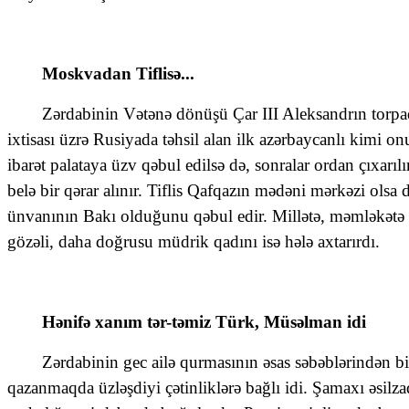
Moskvadan Tiflisə...
Zərdabinin Vətənə dönüşü Çar III Aleksandrın torpaq
ixtisası üzrə Rusiyada təhsil alan ilk azərbaycanlı kimi 
ibarət palataya üzv qəbul edilsə də, sonralar ordan çıxarı
belə bir qərar alınır. Tiflis Qafqazın mədəni mərkəzi olsa 
ünvanının Bakı olduğunu qəbul edir. Millətə, məmləkətə h
gözəli, daha doğrusu müdrik qadını isə hələ axtarırdı.
Hənifə xanım tər-təmiz Türk, Müsəlman idi
Zərdabinin gec ailə qurmasının əsas səbəblərindən b
qazanmaqda üzləşdiyi çətinliklərə bağlı idi. Şamaxı əsilza