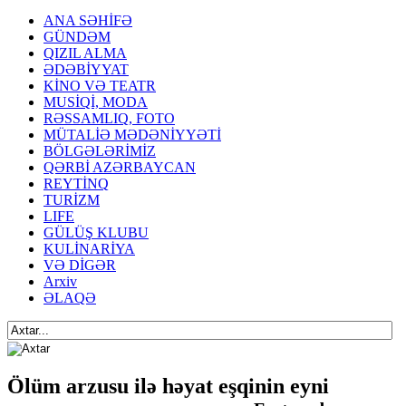
ANA SƏHİFƏ
GÜNDƏM
QIZIL ALMA
ƏDƏBİYYAT
KİNO VƏ TEATR
MUSİQİ, MODA
RƏSSAMLIQ, FOTO
MÜTALİƏ MƏDƏNİYYƏTİ
BÖLGƏLƏRİMİZ
QƏRBİ AZƏRBAYCAN
REYTİNQ
TURİZM
LIFE
GÜLÜŞ KLUBU
KULİNARİYA
VƏ DİGƏR
Arxiv
ƏLAQƏ
Ölüm arzusu ilə həyat eşqinin eyni