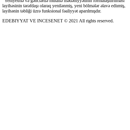
“Yeniyetmə və gənclərdə mütaliə mədəniyyətinin formalaşdırılması”
layihəsinin tərəfdaşı olaraq yenilənmiş, yeni bölmələr əlavə ediımiş,
layihənin təbliği üzrə funksional fəaliyyət aparılmışdır.
EDEBIYYAT VE INCESENET © 2021 All rights reserved.