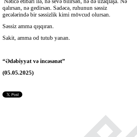
Nəticə etibarı ilə, nə sevə bilirsən, nə də uzaqlaşa. Nə
qalırsan, nə gedirsən. Sadəcə, ruhunun səssiz
gecələrində bir səssizlik kimi mövcud olursan.
Səssiz amma qışqıran.
Sakit, amma od tutub yanan.
“Ədəbiyyat və incəsənət”
(05.05.2025)