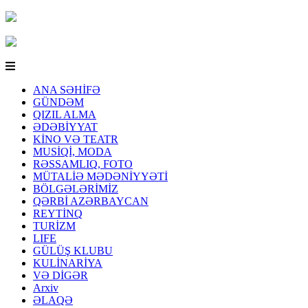
ANA SƏHİFƏ
GÜNDƏM
QIZIL ALMA
ƏDƏBİYYAT
KİNO VƏ TEATR
MUSİQİ, MODA
RƏSSAMLIQ, FOTO
MÜTALİƏ MƏDƏNİYYƏTİ
BÖLGƏLƏRİMİZ
QƏRBİ AZƏRBAYCAN
REYTİNQ
TURİZM
LIFE
GÜLÜŞ KLUBU
KULİNARİYA
VƏ DİGƏR
Arxiv
ƏLAQƏ