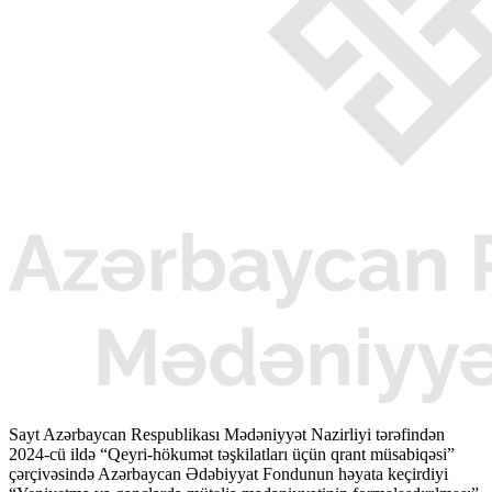
Sayt Azərbaycan Respublikası Mədəniyyət Nazirliyi tərəfindən
2024-cü ildə “Qeyri-hökumət təşkilatları üçün qrant müsabiqəsi”
çərçivəsində Azərbaycan Ədəbiyyat Fondunun həyata keçirdiyi