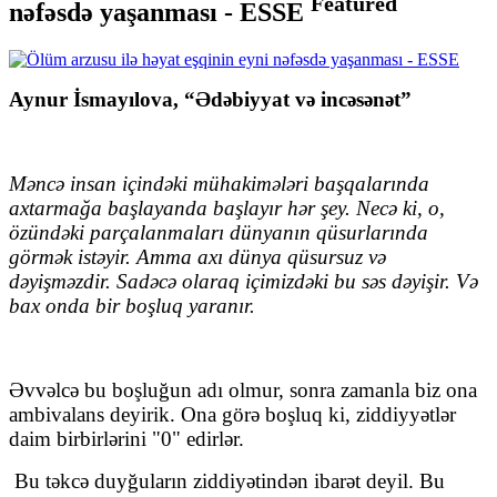
Featured
nəfəsdə yaşanması - ESSE
Aynur İsmayılova, “Ədəbiyyat və incəsənət”
Məncə insan içindəki mühakimələri başqalarında
axtarmağa başlayanda başlayır hər şey. Necə ki, o,
özündəki parçalanmaları dünyanın qüsurlarında
görmək istəyir. Amma axı dünya qüsursuz və
dəyişməzdir. Sadəcə olaraq içimizdəki bu səs dəyişir. Və
bax onda bir boşluq yaranır.
Əvvəlcə bu boşluğun adı olmur, sonra zamanla biz ona
ambivalans deyirik. Ona görə boşluq ki, ziddiyyətlər
daim birbirlərini "0" edirlər.
Bu təkcə duyğuların ziddiyətindən ibarət deyil. Bu