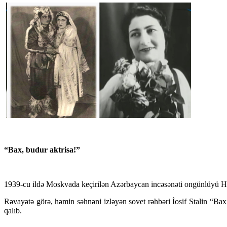
“Bax, budur aktrisa!”
1939-cu ildə Moskvada keçirilən Azərbaycan incəsənəti ongünlüyü Hə
Rəvayətə görə, həmin səhnəni izləyən sovet rəhbəri İosif Stalin “Bax
qalıb.