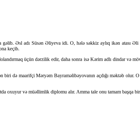
ib. Əsl adı Süsən Əliyeva idi. O, hələ səkkiz aylıq ikən atası Əli k
 ona keçib.
dolandırmaq üçün dərzilik edir, daha sonra isə Kərim adlı dindar və mövh
 biri də maarifçi Məryəm Bayraməlibəyovanın açdığı məktəb olur. O döv
tda oxuyur və müəllimlik diplomu alır. Amma tale onu tamam başqa bir i