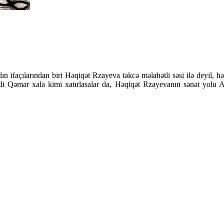
façılarından biri Həqiqət Rzayeva təkcə məlahətli səsi ilə deyil, həm
i Qəmər xala kimi xatırlasalar da, Həqiqət Rzayevanın sənət yolu Az