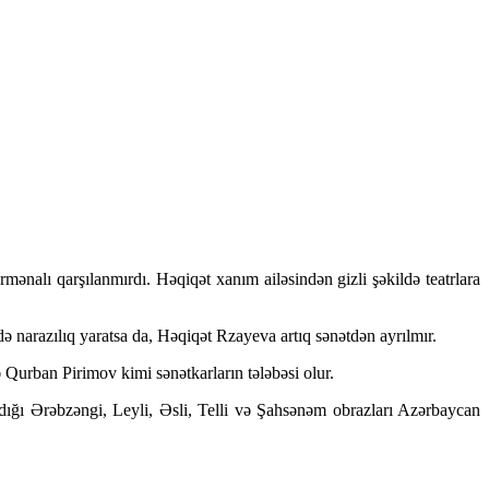
mənalı qarşılanmırdı. Həqiqət xanım ailəsindən gizli şəkildə teatrlara
 narazılıq yaratsa da, Həqiqət Rzayeva artıq sənətdən ayrılmır.
urban Pirimov kimi sənətkarların tələbəsi olur.
tdığı Ərəbzəngi, Leyli, Əsli, Telli və Şahsənəm obrazları Azərbaycan