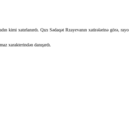
adın kimi xatırlanırdı. Qızı Sədaqət Rzayevanın xatirələrinə görə, ra
maz xarakterindən danışırdı.