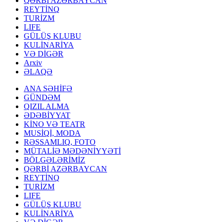
QƏRBİ AZƏRBAYCAN
REYTİNQ
TURİZM
LIFE
GÜLÜŞ KLUBU
KULİNARİYA
VƏ DİGƏR
Arxiv
ƏLAQƏ
ANA SƏHİFƏ
GÜNDƏM
QIZIL ALMA
ƏDƏBİYYAT
KİNO VƏ TEATR
MUSİQİ, MODA
RƏSSAMLIQ, FOTO
MÜTALİƏ MƏDƏNİYYƏTİ
BÖLGƏLƏRİMİZ
QƏRBİ AZƏRBAYCAN
REYTİNQ
TURİZM
LIFE
GÜLÜŞ KLUBU
KULİNARİYA