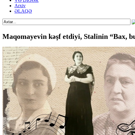
VƏ DİGƏR
Arxiv
ƏLAQƏ
Maqomayevin kəşf etdiyi, Stalinin “Bax, b