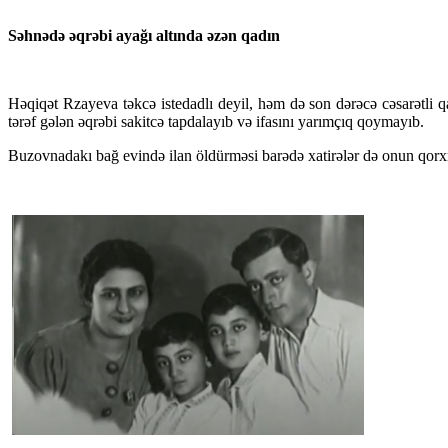
Səhnədə əqrəbi ayağı altında əzən qadın
Həqiqət Rzayeva təkcə istedadlı deyil, həm də son dərəcə cəsarətli q
tərəf gələn əqrəbi sakitcə tapdalayıb və ifasını yarımçıq qoymayıb.
Buzovnadakı bağ evində ilan öldürməsi barədə xatirələr də onun qorx