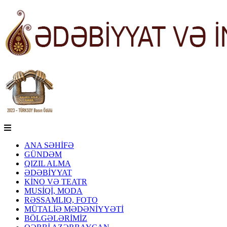
ANA SƏHİFƏ
GÜNDƏM
QIZIL ALMA
ƏDƏBİYYAT
KİNO VƏ TEATR
MUSİQİ, MODA
RƏSSAMLIQ, FOTO
MÜTALİƏ MƏDƏNİYYƏTİ
BÖLGƏLƏRİMİZ