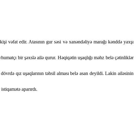
işi vəfat edir. Atasının gur səsi və xanəndəliyə marağı kənddə yaxşı
umatçı bir şəxslə ailə qurur. Həqiqətin uşaqlığı məhz belə çətinliklər
rdə qız uşaqlarının təhsil alması belə asan deyildi. Lakin ailəsinin
stiqamətə aparırdı.