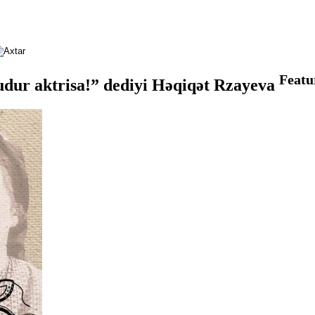
Featu
udur aktrisa!” dediyi Həqiqət Rzayeva