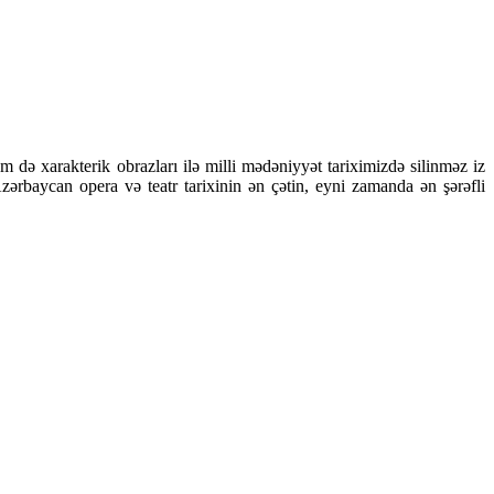
 də xarakterik obrazları ilə milli mədəniyyət tariximizdə silinməz iz
ərbaycan opera və teatr tarixinin ən çətin, eyni zamanda ən şərəfli