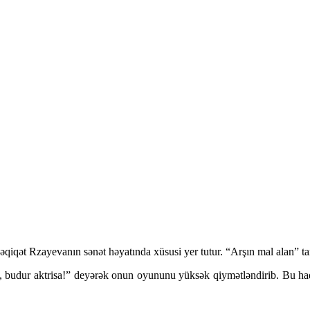
qiqət Rzayevanın sənət həyatında xüsusi yer tutur. “Arşın mal alan” 
, budur aktrisa!” deyərək onun oyununu yüksək qiymətləndirib. Bu hadi