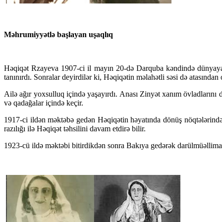
Məhrumiyyətlə başlayan uşaqlıq
Həqiqət Rzayeva 1907-ci il mayın 20-də Darquba kəndində dünyaya gəl
tanınırdı. Sonralar deyirdilər ki, Həqiqətin məlahətli səsi də atasından
Ailə ağır yoxsulluq içində yaşayırdı. Anası Zinyət xanım övladlarını 
və qadağalar içində keçir.
1917-ci ildən məktəbə gedən Həqiqətin həyatında dönüş nöqtələrindən
razılığı ilə Həqiqət təhsilini davam etdirə bilir.
1923-cü ildə məktəbi bitirdikdən sonra Bakıya gedərək darülmüəllima