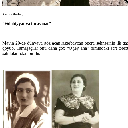
Xanım Aydın,
“Ədəbiyyat və incəsənət”
Mayın 20-də dünyaya göz açan Azərbaycan opera səhnəsinin ilk qadın i
qoyub. Tamaşaçılar onu daha çox “Ögey ana” filmindəki sərt təbiətl
səhifələrindən biridir.