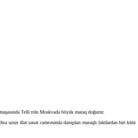
tamaşasında Telli rolu Moskvada böyük maraq doğurur.
sə uzun illər sənət cameəsində danışılan maraqlı faktlardan biri kimi