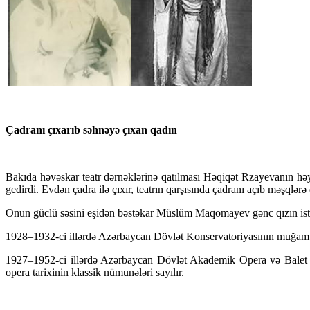
Çadranı çıxarıb səhnəyə çıxan qadın
Bakıda həvəskar teatr dərnəklərinə qatılması Həqiqət Rzayevanın həyat
gedirdi. Evdən çadra ilə çıxır, teatrın qarşısında çadranı açıb məşqlərə q
Onun güclü səsini eşidən bəstəkar Müslüm Maqomayev gənc qızın istedad
1928–1932-ci illərdə Azərbaycan Dövlət Konservatoriyasının muğam şö
1927–1952-ci illərdə Azərbaycan Dövlət Akademik Opera və Balet Teat
opera tarixinin klassik nümunələri sayılır.