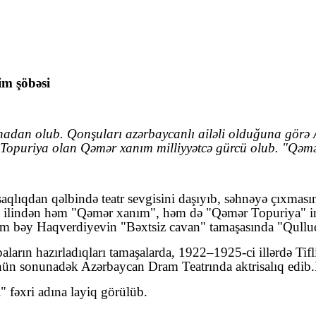
im şöbəsi
nadan olub. Qonşuları azərbaycanlı ailəli olduğuna görə A
a Topuriya olan Qəmər xanım milliyyətcə gürcü olub. "Qəmə
lıqdan qəlbində teatr sevgisini daşıyıb, s
əhnəyə çıxmasın
cü ilindən həm "Qəmər xanım", həm də "Qəmər Topuriya" im
him bəy Haqverdiyevin "Bəxtsiz cavan" tamaşasında "Qullu
ların hazırladıqları tamaşalarda, 1922–1925-ci illərdə Tifl
ün sonunadək Azərbaycan Dram Teatrında aktrisalıq edib
.
 fəxri adına layiq görülüb.