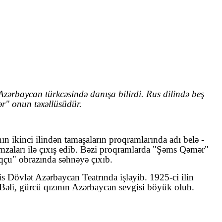
zərbaycan türkcəsində danışa bilirdi. Rus dilində beş
r" onun təxəllüsüdür.
ın ikinci ilindən tamaşaların proqramlarında adı belə
-
zaları ilə çıxış edib. Bəzi proqramlarda "Şəms Qəmər"
qçu" obrazında səhnəyə çıxıb
.
is Dövlət Azərbaycan Teatrında işləyib. 1925-ci ilin
Bəli, gürcü qızının Azərbaycan sevgisi böyük olub.