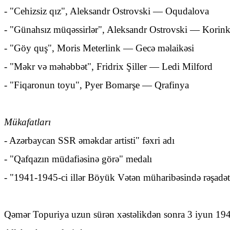
- "Cehizsiz qız", Aleksandr Ostrovski — Oqudalova
- "Günahsız müqəssirlər", Aleksandr Ostrovski — Korink
- "Göy quş", Moris Meterlink — Gecə məlaikəsi
- "Məkr və məhəbbət", Fridrix Şiller — Ledi Milford
- "Fiqaronun toyu", Pyer Bomarşe — Qrafinya
Mükafatları
- Azərbaycan SSR əməkdar artisti" fəxri adı
- "Qafqazın müdafiəsinə görə" medalı
- "1941-1945-ci illər Böyük Vətən müharibəsində rəşadət
Qəmər Topuriya uzun sürən xəstəlikdən sonra 3 iyun 1947