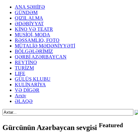
ANA SƏHİFƏ
GÜNDƏM
QIZIL ALMA
ƏDƏBİYYAT
KİNO VƏ TEATR
MUSİQİ, MODA
RƏSSAMLIQ, FOTO
MÜTALİƏ MƏDƏNİYYƏTİ
BÖLGƏLƏRİMİZ
QƏRBİ AZƏRBAYCAN
REYTİNQ
TURİZM
LIFE
GÜLÜŞ KLUBU
KULİNARİYA
VƏ DİGƏR
Arxiv
ƏLAQƏ
Featured
Gürcünün Azərbaycan sevgisi