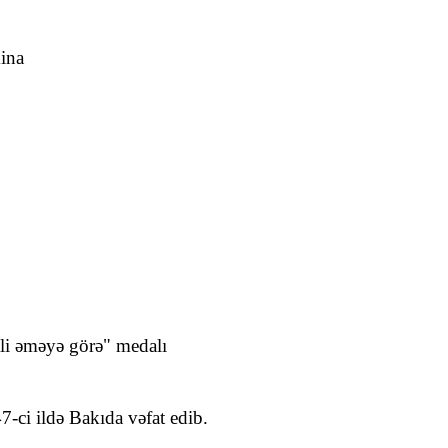
ina
li əməyə görə" medalı
-ci ildə Bakıda vəfat edib.