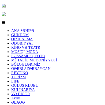
ANA SƏHİFƏ
GÜNDƏM
QIZIL ALMA
ƏDƏBİYYAT
KİNO VƏ TEATR
MUSİQİ, MODA
RƏSSAMLIQ, FOTO
MÜTALİƏ MƏDƏNİYYƏTİ
BÖLGƏLƏRİMİZ
QƏRBİ AZƏRBAYCAN
REYTİNQ
TURİZM
LIFE
GÜLÜŞ KLUBU
KULİNARİYA
VƏ DİGƏR
Arxiv
ƏLAQƏ