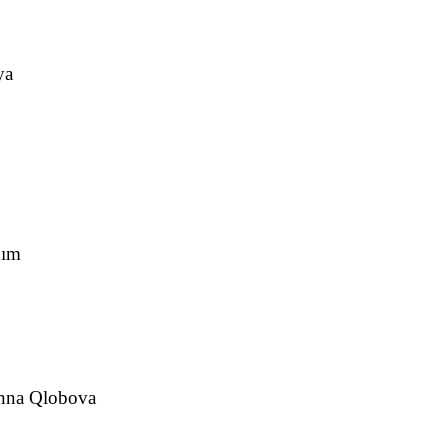
ya
nım
Anna Qlobova