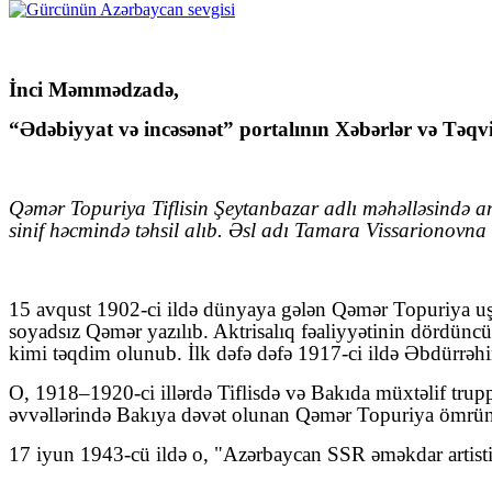
İnci Məmmədzadə,
“Ədəbiyyat və incəsənət” portalının Xəbərlər və Təqv
Qəmər Topuriya Tiflisin Şeytanbazar adlı məhəlləsində a
sinif həcmində təhsil alıb. Əsl adı Tamara Vissarionovn
15 avqust 1902-ci ildə
dünyaya gələn Qəmər Topuriya uşaq
soyadsız
Qəmər
yazılıb. Aktrisalıq fəaliyyətinin dördün
kimi təqdim olunub. İlk dəfə dəfə 1917-ci ildə Əbdürrə
O, 1918–1920-ci illərdə Tiflisdə və Bakıda müxtəlif truppa
əvvəllərində Bakıya dəvət olunan Qəmər Topuriya ömrün
17 iyun 1943-cü ildə o, "Azərbaycan SSR əməkdar artisti"