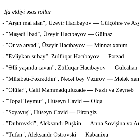
İfa etdiyi əsas rollar
- "Arşın mal alan", Üzeyir Hacıbəyov — Gülçöhrə və As
- "Məşədi İbad", Üzeyir Hacıbəyov — Gülnaz
- "Ər və arvad", Üzeyir Hacıbəyov — Minnət xanım
- "Evliykən subay", Zülfüqar Hacıbəyov — Pərzad
- "Əlli yaşında cavan", Zülfüqar Hacıbəyov — Gülcahan
- "Müsibəti-Fəxrəddin", Nəcəf bəy Vəzirov — Mələk xa
- "Ölülər", Cəlil Məmmədquluzadə — Nazlı və Zeynəb
- "Topal Teymur", Hüseyn Cavid — Olqa
- "Səyavuş", Hüseyn Cavid — Firəngiz
- "Dubrovski", Aleksandr Puşkin — Anna Sovişina və 
- "Tufan", Aleksandr Ostrovski — Kabanixa