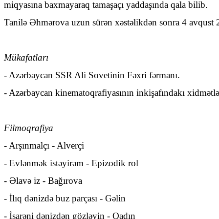
miqyasına baxmayaraq tamaşaçı yaddaşında qala bilib.
Tanilə Əhmərova uzun sürən xəstəlikdən sonra 4 avqust 2
Mükafatları
- Azərbaycan SSR Ali Sovetinin Fəxri fərmanı.
- Azərbaycan kinematoqrafiyasının inkişafındakı xidmətlər
Filmoqrafiya
- Arşınmalçı - Alverçi
- Evlənmək istəyirəm - Epizodik rol
- Əlavə iz - Bağırova
- İlıq dənizdə buz parçası - Gəlin
- İşarəni dənizdən gözləyin - Qadın