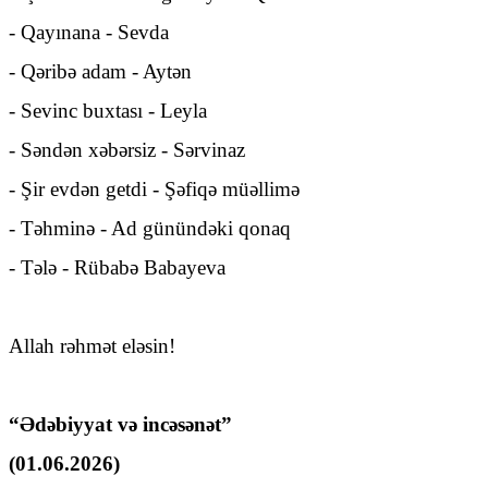
- Qayınana - Sevda
- Qəribə adam - Aytən
- Sevinc buxtası - Leyla
- Səndən xəbərsiz - Sərvinaz
- Şir evdən getdi - Şəfiqə müəllimə
- Təhminə - Ad günündəki qonaq
- Tələ - Rübabə Babayeva
Allah rəhmət eləsin!
“Ədəbiyyat və incəsənət”
(01.06.2026)