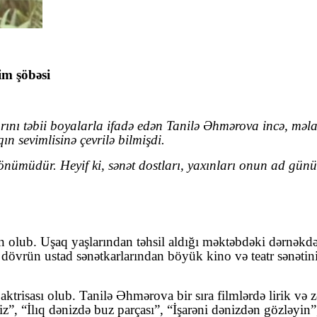
im şöbəsi
arını təbii boyalarla ifadə edən Tanilə Əhmərova incə, məlah
n sevimlisinə çevrilə bilmişdi.
müdür. Heyif ki, sənət dostları, yaxınları onun ad günün
olub. Uşaq yaşlarından təhsil aldığı məktəbdəki dərnəkdə
dövrün ustad sənətkarlarından böyük kino və teatr sənətinin 
risası olub. Tanilə Əhmərova bir sıra filmlərdə lirik və zə
z”, “İlıq dənizdə buz parçası”, “İşarəni dənizdən gözləyi