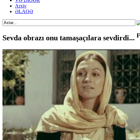
VƏ DİGƏR
Arxiv
ƏLAQƏ
F
Sevda obrazı onu tamaşaçılara sevdirdi...