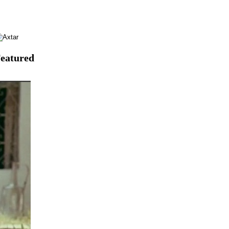
eatured