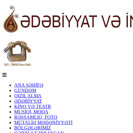
ANA SƏHİFƏ
GÜNDƏM
QIZIL ALMA
ƏDƏBİYYAT
KİNO VƏ TEATR
MUSİQİ, MODA
RƏSSAMLIQ, FOTO
MÜTALİƏ MƏDƏNİYYƏTİ
BÖLGƏLƏRİMİZ