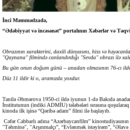
İnci Məmmədzadə,
“Ədəbiyyat və incəsənət” portalının Xəbərlər və Təqv
Obrazının xarakterini, daxili dünyasını, hiss və həyəcanl
"Qaynana" filmində canlandırdığı "Sevda" obrazı ilə xalqı
Bu gün onun doğum günü – anadan olmasının 76-cı ildönü
Düz 11 ildir ki o, aramızda yoxdur.
Tanilə Əhmərova 1950-ci ildə iyunun 1-də Bakıda anadan 
İnstitutunun (indiki ADMİU) tələbələri sırasına qoşularaq 
kinoda ilk işinə “Qəribə adam” filmi ilə başlayıb.
Cəfər Cabbarlı adına “Azərbaycanfilm” kinostudiyasının akt
"Təhminə", "Arşınmalçı”, “Evlənmək istəyirəm”, “Əlavə i