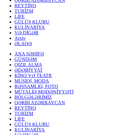
QƏRBİ AZƏRBAYCAN
REYTİNQ
TURİZM
LIFE
GÜLÜŞ KLUBU
KULİNARİYA
VƏ DİGƏR
Arxiv
ƏLAQƏ
ANA SƏHİFƏ
GÜNDƏM
QIZIL ALMA
ƏDƏBİYYAT
KİNO VƏ TEATR
MUSİQİ, MODA
RƏSSAMLIQ, FOTO
MÜTALİƏ MƏDƏNİYYƏTİ
BÖLGƏLƏRİMİZ
QƏRBİ AZƏRBAYCAN
REYTİNQ
TURİZM
LIFE
GÜLÜŞ KLUBU
KULİNARİYA