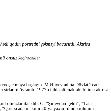
ətli qadın portretini çəkməyi bacarırdı. Aktrisa
ü onsuz keçirəcəklər.
 çıxış etməyə başlayıb. M.Əliyev adına Dövlət Teatr
sirlərini öyrənib. 1977-ci ildə ali məktəbi bitirən aktrisa
rif obrazlar ifa edib. O, "Şir evdən getdi", "Tələ",
n”, “Qəribə adam” kimi 20-yə yaxın filmdə rolunun