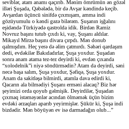
seviblər, atam anamı qaçırıb. Mənim ömrümün ən gözəl
illəri Şuşada, Qəbələdə, bir də Avşar kəndində keçib.
Avşardan üçüncü sinifdə çıxmışam, amma indi
gözüyumulu o kəndi gəzə bilərəm. Şuşanın işğalını
eşidəndə Türkiyədə qastrolda idik. Birdən Ramiz
Novruz başını tutub çıxdı ki, vay, Şuşanı aldılar.
Mikayıl Mirzə başını divara çırpdı. Mən donub
qalmışdım. Heç yerə də əlim çatmırdı. Səhəri qardaşım
dedi, evdəkilər Bakıdadırlar, Şuşa yoxdur. Şuşadan
sonra anam atama tez-tez deyirdi ki, evdən çıxanda
“xolodelnik”i niyə söndürmədin? Atam da deyirdi, səni
necə başa salım, Şuşa yoxdur, Şəfiqə, Şuşa yoxdur.
Anam da sakitləşə bilmirdi, atamla dava edirdi ki,
Qacarın ala bilmədiyi Şuşanı erməni alacaq? Biz hər
şeyimizi orda qoyub gəlmişik. Deyirdilər, Şuşadan
çıxmaq istəməyənlər acından ölməmək üçün bizim
evdəki ərzaqları aparıb yeyirmişlər. Şükür ki, Şuşa indi
bizdədir. Mən böyüyən ev isə darmadağın olub...”