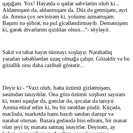
qaşığam. Yox! Həyatda o qədər səhvlərim olub ki...
Aldatmışam da, aldanmışam da. Düz də getmişəm, əyri
də. Amma çox sevinirəm ki, yolumu azmamışam.
Başımı nə şöhrət, nə pul gicəlləndirməyib. Deməmişəm
ki, gərək divarlarım qızıldan olsun...”- söyləyir.
Sakit və rahat həyat sürməyi xoşlayır. Narahatlıq
yaradan səbəblərdən uzaq olmağa çalışır. Gözəldir və bu
gözəllik onu daha cazibəli göstərir...
Deyir ki:- “Vaxt olub, hətta üzümü gizlətmişəm,
səsimdən tanıyıblar. Ona görə özümü xoşbəxt sayıram
ki, məni uşaqlar da, gənclər də, qocalar da tanıyır.
Amma etiraf edim ki, bu bir tərəfdən pisdir. Küçədə,
məclisdə, marketdə hamı baxıb səndən danışır və
narahat olursan. Bazara gedəndə hiss edirəm, bir manat
olan şeyi üç manata satmaq istəyirlər. Deyirəm, ay