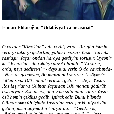
Elman Eldaroğlu, “Ədəbiyyat və incəsənət”
O vaxtlar "Kinoklub" adlı veriliş vardı. Bir gün həmin
verilişə çəkilişə gedərkən, yolda həmkarı Yaşar Nuri ilə
rastlaşır. Yaşar ondan haraya getdiyini soruşur. Öyrənir
ki, “Kinoklub”da çəkilişə dəvət olunub. “Nə var e,
orda, nəyə gedirsən?”- deyə sual verir. O da cavabında-
“Niyə də getməyim, 80 manat pul verirlər.”- söyləyir.
“Mən sənə 100 manat verirəm, getmə.” -deyir Yaşar.
Razılaşırlar və Gülnar Yaşardan 100 manatı götürüb,
evə qayıdır. Sən demə, onu yola salandan sonra Yaşar
özü həmin çəkilişə gedib, iştirak edir. Bunu biləndə
Gülnar təəccüb içində Yaşardan soruşur ki, niyə özün
getdin, məni qoymadın? Yaşar da: - “Getdim ki,
görüm, məni aldadıb, ora gəlməmisən ki?..”- deyə