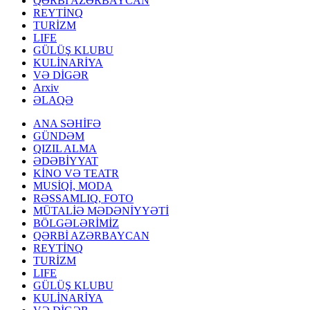
QƏRBİ AZƏRBAYCAN
REYTİNQ
TURİZM
LIFE
GÜLÜŞ KLUBU
KULİNARİYA
VƏ DİGƏR
Arxiv
ƏLAQƏ
ANA SƏHİFƏ
GÜNDƏM
QIZIL ALMA
ƏDƏBİYYAT
KİNO VƏ TEATR
MUSİQİ, MODA
RƏSSAMLIQ, FOTO
MÜTALİƏ MƏDƏNİYYƏTİ
BÖLGƏLƏRİMİZ
QƏRBİ AZƏRBAYCAN
REYTİNQ
TURİZM
LIFE
GÜLÜŞ KLUBU
KULİNARİYA