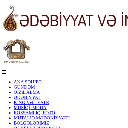
ANA SƏHİFƏ
GÜNDƏM
QIZIL ALMA
ƏDƏBİYYAT
KİNO VƏ TEATR
MUSİQİ, MODA
RƏSSAMLIQ, FOTO
MÜTALİƏ MƏDƏNİYYƏTİ
BÖLGƏLƏRİMİZ