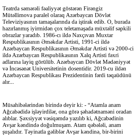
Teatrda səmərəli fəaliyyət göstərən Firəngiz
Mütəllimova paralel olaraq Azərbaycan Dövlət
Televiziyasının tamaşalarında da iştirak edib. O, burada
hazırlanmış iyirmidən çox teletamaşada müxtəlif səpkili
obrazlar yaradıb. 1986-cı ildə Naxçıvan Muxtar
Respublikasının Əməkdar Artisti, 1991-ci ildə
Azərbaycan Respublikasının Əməkdar Artisti və 2000-ci
ildə Azərbaycan Respublikasının Xalq Artisti fəxri
adlarına layiq görülüb. Azərbaycan Dövlət Mədəniyyət
və İncəsənət Universitetinin dosentidir. 2019-cu ildən
Azərbaycan Respublikası Prezidentinin fərdi təqaüdünü
alır...
Müsahibələrindən birində deyir ki: - “Atamla anam
Ağcabədidə işləyirdilər, ona görə şəhadətnaməni oradan
alıblar. Şəxsiyyət vəsiqəmdə yazılıb ki, Ağcabədinin
Avşar kəndində doğulmuşam. Atam qəbələli, anam
şuşalıdır. Təyinatla gəliblər Avşar kəndinə, bir-birini