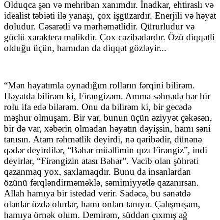
Olduqca şən və mehriban xanımdır. İnadkar, ehtiraslı və
idealist təbiəti ilə yanaşı, çox işgüzardır. Enerjili və həyat
doludur. Cəsarətli və mərhəmətlidir. Qürurludur və
güclü xarakterə malikdir. Çox cazibədardır. Özü diqqətli
olduğu üçün, hamıdan da diqqət gözləyir...
“Mən həyatımla oynadığım rolların fərqini bilirəm.
Həyatda bilirəm ki, Firəngizəm. Amma səhnədə hər bir
rolu ifa edə bilərəm. Onu da bilirəm ki, bir gecədə
məşhur olmuşam. Bir var, bunun üçün əziyyət çəkəsən,
bir də var, xəbərin olmadan həyatın dəyişsin, hamı səni
tanısın. Atam rəhmətlik deyirdi, nə qəribədir, dünənə
qədər deyirdilər, “Bəhər müəllimin qızı Firəngiz”, indi
deyirlər, “Firəngizin atası Bəhər”. Vacib olan şöhrəti
qazanmaq yox, saxlamaqdır. Bunu da insanlardan
özünü fərqləndirməməklə, səmimiyyətlə qazanırsan.
Allah hamıya bir istedad verir. Sadəcə, bu sənətdə
olanlar üzdə olurlar, hamı onları tanıyır. Çalışmışam,
hamıya örnək olum. Demirəm, süddən çıxmış ağ