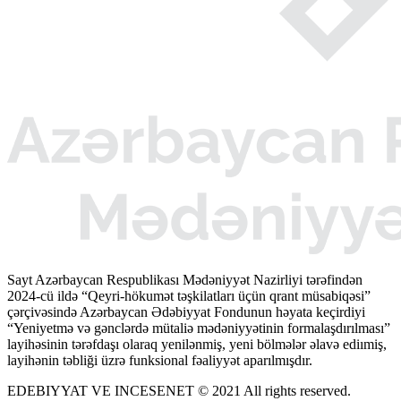
Sayt Azərbaycan Respublikası Mədəniyyət Nazirliyi tərəfindən
2024-cü ildə “Qeyri-hökumət təşkilatları üçün qrant müsabiqəsi”
çərçivəsində Azərbaycan Ədəbiyyat Fondunun həyata keçirdiyi
“Yeniyetmə və gənclərdə mütaliə mədəniyyətinin formalaşdırılması”
layihəsinin tərəfdaşı olaraq yenilənmiş, yeni bölmələr əlavə ediımiş,
layihənin təbliği üzrə funksional fəaliyyət aparılmışdır.
EDEBIYYAT VE INCESENET © 2021 All rights reserved.