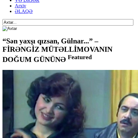
VƏ DİGƏR
Arxiv
ƏLAQƏ
“Sən yaxşı qızsan, Gülnar...” –
FİRƏNGİZ MÜTƏLLİMOVANIN
Featured
DOĞUM GÜNÜNƏ