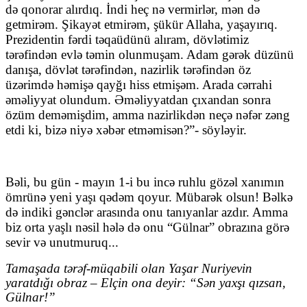
də qonorar alırdıq. İndi heç nə vermirlər, mən də
getmirəm. Şikayət etmirəm, şükür Allaha, yaşayırıq.
Prezidentin fərdi təqaüdünü alıram, dövlətimiz
tərəfindən evlə təmin olunmuşam. Adam gərək düzünü
danışa, dövlət tərəfindən, nazirlik tərəfindən öz
üzərimdə həmişə qayğı hiss etmişəm. Arada cərrahi
əməliyyat olundum. Əməliyyatdan çıxandan sonra
özüm deməmişdim, amma nazirlikdən neçə nəfər zəng
etdi ki, bizə niyə xəbər etməmisən?”- söyləyir.
Bəli,
bu gün -
mayın 1-i bu incə ruhlu gözəl xanımın
ömrünə yeni yaşı qədəm qoyur. Mübarək olsun! Bəlkə
də indiki gənclər arasında onu tanıyanlar azdır. Amma
biz orta yaşlı nəsil hələ də onu “Gülnar” obrazına görə
sevir və unutmuruq...
Tamaşada tərəf-müqabili olan Yaşar Nuriyevin
yaratdığı obraz – Elçin ona deyir: “Sən yaxşı qızsan,
Gülnar!”