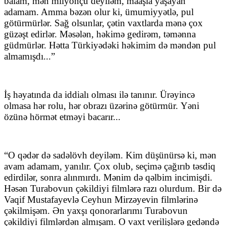
balam, mən milyonçu deyiləm, maaşla yaşayan
adamam. Amma bəzən olur ki, ümumiyyətlə, pul
götürmürlər. Sağ olsunlar, çətin vaxtlarda mənə çox
güzəşt edirlər. Məsələn, həkimə gedirəm, təmənna
güdmürlər. Hətta Türkiyədəki həkimim də məndən pul
almamışdı...”
İş həyatında da iddialı olması ilə tanınır. Ürəyincə
olmasa hər rolu, hər obrazı üzərinə götürmür.
Yəni
özünə hörmət etməyi bacarır...
“O qədər də sadəlövh deyiləm. Kim düşünürsə ki, mən
avam adamam
,
yanılır. Çox olub, seçimə çağırıb təsdiq
edirdilər, sonra alınmırdı. Mənim də qəlbim incimişdi.
Həsən Turabovun çəkildiyi filmlərə razı olurdum. Bir də
Vaqif Mustafayevlə Ceyhun Mirzəyevin filmlərinə
çəkilmişəm. Ən yaxşı qonorarlarımı Turabovun
çəkildiyi filmlərdən almışam. O vaxt verilişlərə gedəndə