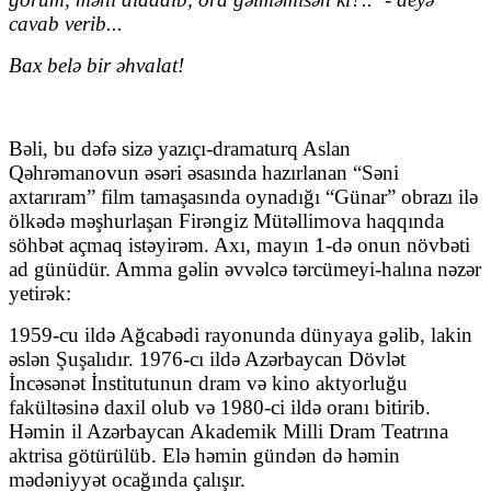
cavab verib...
Bax belə bir əhvalat!
Bəli, bu dəfə sizə yazıçı-dramaturq Aslan
Qəhrəmanovun əsəri əsasında hazırlanan “Səni
axtarıram” film tamaşasında oynadığı “Günar” obrazı ilə
ölkədə məşhurlaşan Firəngiz Mütəllimova haqqında
söhbət açmaq istəyirəm. Axı, mayın 1-də onun növbəti
ad günüdür. Amma gəlin əvvəlcə tərcümeyi-halına nəzər
yetirək:
1959-cu ildə Ağcabədi rayonunda dünyaya gəlib, lakin
əslən Şuşalıdır. 1976-cı ildə Azərbaycan Dövlət
İncəsənət İnstitutunun dram və kino aktyorluğu
fakültəsinə daxil olub və 1980-ci ildə oranı bitirib.
Həmin il Azərbaycan Akademik Milli Dram Teatrına
aktrisa götürülüb. Elə həmin gündən də həmin
mədəniyyət ocağında çalışır.