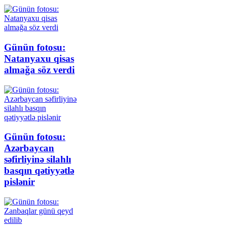
Günün fotosu:
Natanyaxu qisas
almağa söz verdi
Günün fotosu:
Azərbaycan
səfirliyinə silahlı
basqın qətiyyətlə
pislənir