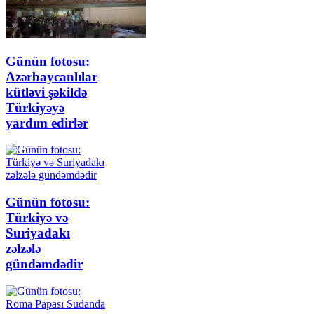
Günün fotosu:
Azərbaycanlılar
kütləvi şəkildə
Türkiyəyə
yardım edirlər
Günün fotosu:
Türkiyə və
Suriyadakı
zəlzələ
gündəmdədir