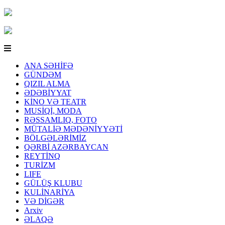
ANA SƏHİFƏ
GÜNDƏM
QIZIL ALMA
ƏDƏBİYYAT
KİNO VƏ TEATR
MUSİQİ, MODA
RƏSSAMLIQ, FOTO
MÜTALİƏ MƏDƏNİYYƏTİ
BÖLGƏLƏRİMİZ
QƏRBİ AZƏRBAYCAN
REYTİNQ
TURİZM
LIFE
GÜLÜŞ KLUBU
KULİNARİYA
VƏ DİGƏR
Arxiv
ƏLAQƏ