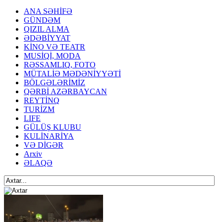
ANA SƏHİFƏ
GÜNDƏM
QIZIL ALMA
ƏDƏBİYYAT
KİNO VƏ TEATR
MUSİQİ, MODA
RƏSSAMLIQ, FOTO
MÜTALİƏ MƏDƏNİYYƏTİ
BÖLGƏLƏRİMİZ
QƏRBİ AZƏRBAYCAN
REYTİNQ
TURİZM
LIFE
GÜLÜŞ KLUBU
KULİNARİYA
VƏ DİGƏR
Arxiv
ƏLAQƏ