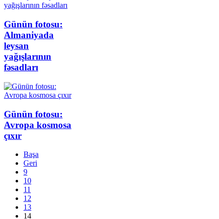
Günün fotosu:
Almaniyada
leysan
yağışlarının
fəsadları
Günün fotosu:
Avropa kosmosa
çıxır
Başa
Geri
9
10
11
12
13
14