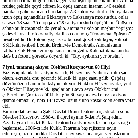
hörmət edərək bu gün barədə geniş danışmaqdan çəkinirəm. Amma
mütləq şəkildə qeyd edirəm ki, öpüş zamanı insanın 146 əzələsi
hərəkətə gəlir, nəticədə hər dəqiqə 2-3 kalori yandırılır. Dünyada ən
uzun öpüş taylandlılar Ekkaxaye və Laksanaya məxsusdur, onlar
sərasər 58 saat, 35 dəqiqə və 58 saniyə ərzində öpüşüblər. Öpüşmə
səhnələri incəsənətdə də yer alıb, amma tarixdə ən məşhur “öpüşmə
şedevri” real bir fotoqrafiyada fiksə olunmuş “fenomenal öpüşmə”
hesab edilir. Bu fotonu yaşlı və orta nəsil gözəl xatırlayar, söhbət
SSRİ-nin rəhbəri Leonid Brejnevlə Demokratik Almaniyanın
rəhbəri Erik Henekerin öpüşməsindən gedir. Rəhmətlik nənəm hər
dəfə bu fotonu görəndə deyərdi ki, “Bıy, ayıbınızı yer örtsün”.
7 iyul, tanınmış aktyor ƏləkbərHüseynovun 60 illiyi
Biz uşaq olanda bir aktyor var idi, Hüseynağa Sadıqov, ruhu şad
olsun, ekranda onu görəndə bilirdik ki, uşaq saatı gəlib. Çağdaş
dövrümüzdə həmin funksiyanı aktyor Ələkbər Hüseynov daşıyırdı,
o Ələkbər Hüseynov ki, uşaqlar onu sevə-sevə Ələkbər əmi
çağırırdılar. Çox təəssüf ki, bu gün 60 yaşını qeyd etmək aktyora
qismət olmadı, o, hələ 14 il əvvəl uzun sürən xəstəlikdən sonra vəfat
etdi.
Bir müddət təyinatla Şəki Dövlət Dram Teatrında işlədikdən sonra
Ələkbər Hüseynov 1988-ci il aprel ayının 5-dən A.Şaiq adına
Azərbaycan Dövlət Kukla Teatrında aktyor vəzifəsində çalışmağa
başlamışdı, 2006-cı ildə Kukla Teatrının baş rejissoru təyin
edilmişdi, uzun müddət Dövlət Televiziyasında uşaq verilişlərinin