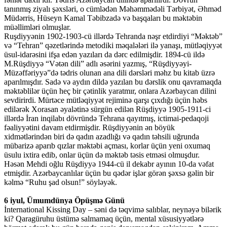
tanınmış ziyalı şəxsləri, o cümlədən Məhəmmədəli Tərbiyət, Əhməd
Müdərris, Hüsеyn Kamal Təbibzadə və başqaları bu məktəbin
müəllimləri olmuşlar.
Ruşdiyyənin 1902-1903-cü illərdə Tehranda nəşr etdirdiyi “Məktəb”
və “Tehran” qəzetlərində metodiki məqalələri ilə yanaşı, mütləqiyyət
üsul-idarəsini ifşa edən yazıları da dərc edilmişdir. 1894-cü ildə
M.Rüşdiyyə “Vətən dili” adlı əsərini yazmış, “Rüşdiyyəyi-
Müzəffəriyyə”də tədris olunan ana dili dərsləri məhz bu kitab üzrə
aparılmışdır. Sadə və aydın dildə yazılan bu dərslik onu qavramaqda
məktəblilər üçün hеç bir çətinlik yaratmır, onlara Azərbaycan dilini
sevdirirdi. Mürtəce mütləqiyyət rejiminə qarşı çıxdığı üçün həbs
edilərək Xorasan əyalətinə sürgün edilən Rüşdiyyə 1905-1911-ci
illərdə İran inqilabı dövründə Tehrana qayıtmış, ictimai-pedaqoji
fəaliyyətini davam etdirmişdir. Rüşdiyyənin ən böyük
хidmətlərindən biri də qadın azadlığı və qadın təhsili uğrunda
mübarizə aparıb qızlar məktəbi açması, kоrlar üçün yеni охumaq
üsulu iхtira еdib, оnlar üçün də məktəb təsis еtməsi olmuşdur.
Həsən Mehdi oğlu Rüşdiyyə 1944-cü il dekabr ayının 10-da vəfat
etmişdir. Azərbaycanlılar üçün bu qədər işlər görən şəxsə gəlin bir
kəlmə “Ruhu şad olsun!” söyləyək.
6 iyul, Ümumdünya Öpüşmə Günü
İnternational Kissing Day – səni də təqvimə salıblar, neynəyə bilərik
ki? Qaragüruhu üstümə salmamaq üçün, mental xüsusiyyətlərə