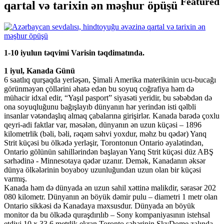
Featured
qartal və tarixin ən məşhur öpüşü
1-10 iyulun təqvimi Varisin təqdimatında.
1 iyul, Kanada Günü
6 saatlıq qurşaqda yerləşən, Şimali Amerika materikinin ucu-bucağı
görünməyən çöllərini əhatə edən bu soyuq coğrafiya həm də
mühacir idxal edir, “Yaşıl pasport” siyasəti yeridir, bu səbəbdən də
ona soyuqluğunu bağışlayıb dünyanın hər yerindən isti qəlbli
insanlar vətəndaşlıq almaq çabalarına girişirlər. Kanada barədə çoxlu
qeyri-adi faktlar var, məsələn, dünyanın ən uzun küçəsi – 1896
kilometrlik (bəli, bəli, rəqəm səhvi yoxdur, məhz bu qədər) Yanq
Strit küçəsi bu ölkədə yerləşir, Torontonun Ontario əyalətindən,
Ontario gölünün sahillərindən başlayan Yanq Strit küçəsi düz ABŞ
sərhədinə - Minnesotaya qədər uzanır. Demək, Kanadanın əksər
dünya ölkələrinin boyaboy uzunluğundan uzun olan bir küçəsi
varmış.
Kanada həm də dünyada ən uzun sahil xəttinə malikdir, sərasər 202
080 kilometr. Dünyanın ən böyük dəmir pulu – diametri 1 metr olan
Ontario sikkəsi də Kanadaya məxsusdur. Dünyada ən böyük
monitor da bu ölkədə quraşdırılıb – Sony kompaniyasının istehsal
etdiyi 10 x 33,6 metrlik ekran Toronto şəhərinin SkyDome zalında,