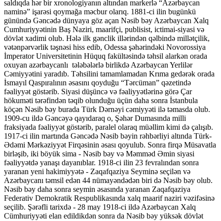
saldıqda hər bir xronologiyanın altından markerlə “Azərbaycan
naminə” işarəsi qoymağa məcbur olarıq. 1881-ci ilin bugünkü
günündə Gəncədə dünyaya göz açan Nəsib bəy Azərbaycan Xalq
Cumhuriyyətinin Baş Naziri, maarifçi, publisist, ictimai-siyasi və
dövlət xadimi olub. Hələ ilk gənclik illərindən qəlbində millətçilik,
vətənpərvərlik təşnəsi hiss edib, Odessa şəhərindəki Novorossiya
İmperator Universitetinin Hüquq fakültəsində təhsil alarkən orada
oxuyan azərbaycanlı tələbələrlə birlikdə Azərbaycan Yerlilər
Cəmiyyətini yaradıb. Təhsilini tamamlamadan Krıma gedərək orada
İsmayıl Qaspıralının əsasını qoyduğu “Tərcüman” qəzetində
fəaliyyət göstərib. Siyasi düşüncə və fəaliyyətlərinə görə Çar
hökuməti tərəfindən təqib olunduğu üçün daha sonra İstanbula
köçən Nəsib bəy burada Türk Dərnəyi cəmiyyəti ilə təmasda olub.
1909-cu ildə Gəncəyə qayıdaraq o, Şəhər Dumasında milli
fraksiyada fəaliyyət göstərib, paralel olaraq müəllim kimi də çalışıb.
1917-ci ilin martında Gəncədə Nəsib bəyin rəhbərliyi altında Türk-
Ədəmi Mərkəziyyət Firqəsinin əsası qoyulub. Sonra firqə Müsavatla
birləşib, iki böyük sima - Nəsib bəy və Məmməd Əmin siyasi
fəaliyyətdə yanaşı dayanıblar. 1918-ci ilin 23 fevralından sonra
yaranan yeni hakimiyyətə - Zaqafqaziya Seyminə seçilən və
Azərbaycanı təmsil edən 44 nümayəndədən biri də Nəsib bəy olub.
Nəsib bəy daha sonra seymin əsasında yaranan Zaqafqaziya
Federativ Demokratik Respublikasında xalq maarif naziri vəzifəsinə
seçilib. Şərəfli tarixdə - 28 may 1918-ci ildə Azərbaycan Xalq
Cümhuriyyəti elan edildikdən sonra da Nəsib bəy yüksək dövlət