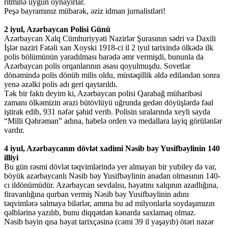
ritminə uyğun oynayırlar.
Peşə bayramınız mübarək, əziz idman jurnalistləri!
2 iyul, Azərbaycan Polisi Günü
Azərbaycan Xalq Cümhuriyyəti Nazirlər Şurasının sədri və Daxili
İşlər naziri Fətəli xan Xoyski 1918-ci il 2 iyul tarixində ölkədə ilk
polis bölümünün yaradılması barədə əmr vermişdi, bununla da
Azərbaycan polis orqanlarının əsası qoyulmuşdu. Sovetlər
dönəmində polis dönüb milis oldu, müstəqillik əldə ediləndən sonra
yenə əzəlki polis adı geri qaytarıldı.
Tək bir faktı deyim ki, Azərbaycan polisi Qarabağ müharibəsi
zamanı ölkəmizin ərazi bütövlüyü uğrunda gedən döyüşlərdə fəal
iştirak edib, 931 nəfər şəhid verib. Polisin sıralarında xeyli sayda
“Milli Qəhrəman” adına, habelə orden və medallara layiq görülənlər
vardır.
4 iyul, Azərbaycanın dövlət xadimi Nəsib bəy Yusifbəylinin 140
illiyi
Bu gün rəsmi dövlət təqvimlərində yer almayan bir yubiley də var,
böyük azərbaycanlı Nəsib bəy Yusifbəylinin anadan olmasının 140-
cı ildönümüdür. Azərbaycan sevdalısı, həyatını xalqının azadlığına,
firavanlığına qurban vermiş Nəsib bəy Yusifbəylinin adını
təqvimlərə salmaya bilərlər, amma bu ad milyonlarla soydaşımızın
qəlblərinə yazılıb, bunu diqqətdən kənarda saxlamaq olmaz.
Nəsib bəyin qısa həyat tarixçəsinə (cəmi 39 il yaşayıb) ötəri nəzər