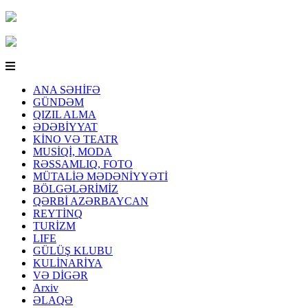
ANA SƏHİFƏ
GÜNDƏM
QIZIL ALMA
ƏDƏBİYYAT
KİNO VƏ TEATR
MUSİQİ, MODA
RƏSSAMLIQ, FOTO
MÜTALİƏ MƏDƏNİYYƏTİ
BÖLGƏLƏRİMİZ
QƏRBİ AZƏRBAYCAN
REYTİNQ
TURİZM
LIFE
GÜLÜŞ KLUBU
KULİNARİYA
VƏ DİGƏR
Arxiv
ƏLAQƏ