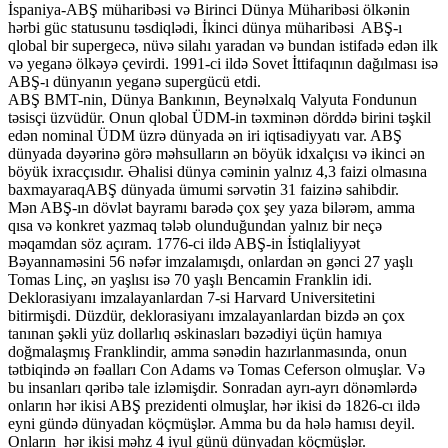
İspaniya-ABŞ müharibəsi və Birinci Dünya Müharibəsi ölkənin
hərbi güc statusunu təsdiqlədi, İkinci dünya müharibəsi ABŞ-ı
qlobal bir supergecə, nüvə silahı yaradan və bundan istifadə edən ilk
və yeganə ölkəyə çevirdi. 1991-ci ildə Sovet İttifaqının dağılması isə
ABŞ-ı dünyanın yeganə supergücü etdi.
ABŞ BMT-nin, Dünya Bankının, Beynəlxalq Valyuta Fondunun
təsisçi üzvüdür. Onun qlobal ÜDM-in təxminən dörddə birini təşkil
edən nominal ÜDM üzrə dünyada ən iri iqtisadiyyatı var. ABŞ
dünyada dəyərinə görə məhsulların ən böyük idxalçısı və ikinci ən
böyük ixracçısıdır. Əhalisi dünya cəminin yalnız 4,3 faizi olmasına
baxmayaraqABŞ dünyada ümumi sərvətin 31 faizinə sahibdir.
Mən ABŞ-ın dövlət bayramı barədə çox şey yaza bilərəm, amma
qısa və konkret yazmaq tələb olunduğundan yalnız bir neçə
məqamdan söz açıram. 1776-ci ildə ABŞ-in İstiqlaliyyət
Bəyannaməsini 56 nəfər imzalamışdı, onlardan ən gənci 27 yaşlı
Tomas Linç, ən yaşlısı isə 70 yaşlı Bencamin Franklin idi.
Deklorasiyanı imzalayanlardan 7-si Harvard Universitetini
bitirmişdi. Düzdür, deklorasiyanı imzalayanlardan bizdə ən çox
tanınan şəkli yüz dollarlıq əskinasları bəzədiyi üçün hamıya
doğmalaşmış Franklindir, amma sənədin hazırlanmasında, onun
tətbiqində ən fəalları Con Adams və Tomas Ceferson olmuşlar. Və
bu insanları qəribə tale izləmişdir. Sonradan ayrı-ayrı dönəmlərdə
onların hər ikisi ABŞ prezidenti olmuşlar, hər ikisi də 1826-cı ildə
eyni gündə dünyadan köçmüşlər. Amma bu da hələ hamısı deyil.
Onların hər ikisi məhz 4 iyul günü dünyadan köçmüşlər.