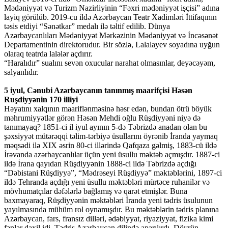
Mədəniyyət və Turizm Nazirliyinin “Fəxri mədəniyyət işçisi” adına
layiq görülüb. 2019-cu ildə Azərbaycan Teatr Xadimləri İttifaqının
təsis etdiyi “Sənətkar” medalı ilə təltif edilib. Dünya
Azərbaycanlıları Mədəniyyət Mərkəzinin Mədəniyyət və İncəsənət
Departamentinin direktorudur. Bir sözlə, Lalalayev soyadına uyğun
olaraq teatrda lalələr açdırır.
“Haralıdır” sualını sevən oxucular narahat olmasınlar, deyəcəyəm,
salyanlıdır.
5 iyul, Cənubi Azərbaycanın tanınmış maarifçisi Həsən
Ruşdiyyənin 170 illiyi
Həyatını xalqının maariflənməsinə həsr edən, bundan ötrü böyük
məhrumiyyətlər görən Həsən Mehdi oğlu Rüşdiyyəni niyə də
tanımayaq? 1851-ci il iyul ayının 5-də Təbrizdə anadan olan bu
şəxsiyyət mütərəqqi təlim-tərbiyə üsullarını öyrənib İranda yaymaq
məqsədi ilə XIX əsrin 80-ci illərində Qafqaza gəlmiş, 1883-cü ildə
İrəvanda azərbaycanlılar üçün yeni üsullu məktəb açmışdır. 1887-ci
ildə İrana qayıdan Rüşdiyyənin 1888-ci ildə Təbrizdə açdığı
“Dəbistani Rüşdiyyə”, “Mədrəseyi Rüşdiyyə” məktəblərini, 1897-ci
ildə Tehranda açdığı yeni üsullu məktəbləri mürtəce ruhanilər və
mövhumatçılar dəfələrlə bağlamış və qarət etmişlər. Buna
baxmayaraq, Rüşdiyyənin məktəbləri İranda yeni tədris üsulunun
yayılmasında mühüm rol oynamışdır. Bu məktəblərin tədris planına
Azərbaycan, fars, fransız dilləri, ədəbiyyat, riyaziyyat, fizika kimi
fənlər daxil idi. Tədris Azərbaycan dilində aparılırdı. Dövrün