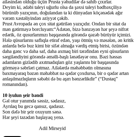
ailəsindən olduğu üçün Prusta yəhudilər də sahib çıxırlar.
Deyim ki, ədəbi taleyi uğurlu olsa da şəxsi taleyi bədbəxçiliyə
bürünüb yazıçının, doğulandan ta ki dünyadan köçənədək ağır
vərəm xəstəliyindən əziyyət çəkib.
Prust Avropada ən çox sitat gətirilən yazıçıdır. Ondan bir sitat da
mən gətirməyə borcluyam:“Adətən, bizə bənzəyən hər şeyə nifrət
edərik, öz qusurlarımızı başqasında görəndə qəzəb bürüyür içimizi.
Hələ qüsurlarını saflıqla etiraf edən, yaşı ötmüş və məsələn, ən kritik
anlarda belə buz kimi bir sifət almağa vərdiş etmiş birisi, özündən
daha gənc və daha saf, daha axmaq biri tərəfindən eyni qüsurların
sərgiləndiyini görəndə əməlli-başlı lənətləyər onu. Bəzi həssas
adamların gizlədib axıtmadıqları göz yaşlarını bir başqasında
görməyə səbrləri çatmaz. Ailələrdə məhəbbətin olmasına
baxmayaraq bəzən məhəbbət nə qədər çoxdursa, bir o qədər artan
anlaşılmazlıqların səbəbi də bu aşırı bənzərlikdir” (“Dustaq”
romanından).
10 iyulun şeir bəndi
Gəl otur yanımda səssiz, sədasız,
Ayrılaq bu gecə qansız, qadasız.
Son dəfə bir şeir oxuyum sənə.
Hər şeyi təzədən başlayaq yenə.
Adil Mirseyid