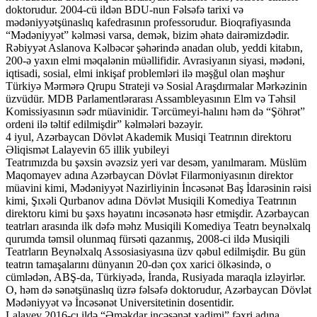
doktorudur. 2004-cü ildən BDU-nun Fəlsəfə tarixi və
mədəniyyətşünaslıq kafedrasının professorudur. Bioqrafiyasında
“Mədəniyyət” kəlməsi varsa, demək, bizim əhatə dairəmizdədir.
Rəbiyyət Aslanova Kəlbəcər şəhərində anadan olub, yeddi kitabın,
200-ə yaxın elmi məqalənin müəllifidir. Avrasiyanın siyasi, mədəni,
iqtisadi, sosial, elmi inkişaf problemləri ilə məşğul olan məşhur
Türkiyə Mərmərə Qrupu Strateji və Sosial Araşdırmalar Mərkəzinin
üzvüdür. MDB Parlamentlərarası Assambleyasının Elm və Təhsil
Komissiyasının sədr müavinidir. Tərcümeyi-halını həm də “Şöhrət”
ordeni ilə təltif edilmişdir” kəlmələri bəzəyir.
4 iyul, Azərbaycan Dövlət Akademik Musiqi Teatrının direktoru
Əliqismət Lalayevin 65 illik yubileyi
Teatrımızda bu şəxsin əvəzsiz yeri var desəm, yanılmaram. Müslüm
Maqomayev adına Azərbaycan Dövlət Filarmoniyasının direktor
müavini kimi, Mədəniyyət Nazirliyinin İncəsənət Baş İdarəsinin rəisi
kimi, Şıxəli Qurbanov adına Dövlət Musiqili Komediya Teatrının
direktoru kimi bu şəxs həyatını incəsənətə həsr etmişdir. Azərbaycan
teatrları arasında ilk dəfə məhz Musiqili Komediya Teatrı beynəlxalq
qurumda təmsil olunmaq fürsəti qazanmış, 2008-ci ildə Musiqili
Teatrların Beynəlxalq Assosiasiyasına üzv qəbul edilmişdir. Bu gün
teatrın tamaşalarını dünyanın 20-dən çox xarici ölkəsində, o
cümlədən, ABŞ-da, Türkiyədə, İranda, Rusiyada maraqla izləyirlər.
O, həm də sənətşünaslıq üzrə fəlsəfə doktorudur, Azərbaycan Dövlət
Mədəniyyət və İncəsənət Universitetinin dosentidir.
Lalayev 2016-cı ildə “Əməkdar incəsənət xadimi” fəxri adına,