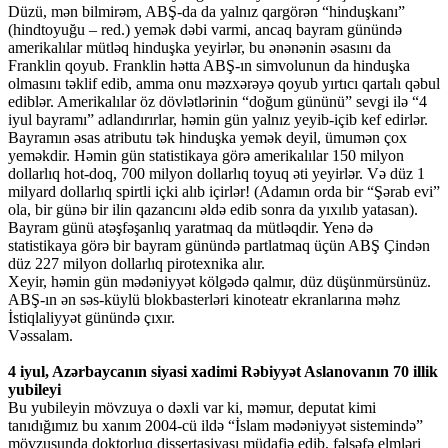
Düzü, mən bilmirəm, ABŞ-da da yalnız qargörən “hinduşkanı”
(hindtoyuğu – red.) yemək dəbi varmi, ancaq bayram günündə
amerikalılar mütləq hinduşka yeyirlər, bu ənənənin əsasını da
Franklin qoyub. Franklin hətta ABŞ-ın simvolunun da hinduşka
olmasını təklif edib, amma onu məzxərəyə qoyub yırtıcı qartalı qəbul
ediblər. Amerikalılar öz dövlətlərinin “doğum gününü” sevgi ilə “4
iyul bayramı” adlandırırlar, həmin gün yalnız yeyib-içib kef edirlər.
Bayramın əsas atributu tək hinduşka yemək deyil, ümumən çox
yeməkdir. Həmin gün statistikaya görə amerikalılar 150 milyon
dollarlıq hot-doq, 700 milyon dollarlıq toyuq əti yeyirlər. Və düz 1
milyard dollarlıq spirtli içki alıb içirlər! (Adamın orda bir “Şərab evi”
ola, bir günə bir ilin qazancını əldə edib sonra da yıxılıb yatasan).
Bayram günü atəşfəşanlıq yaratmaq da mütləqdir. Yenə də
statistikaya görə bir bayram günündə partlatmaq üçün ABŞ Çindən
düz 227 milyon dollarlıq pirotexnika alır.
Xeyir, həmin gün mədəniyyət kölgədə qalmır, düz düşünmürsünüz.
ABŞ-ın ən səs-küylü blokbasterləri kinoteatr ekranlarına məhz
İstiqlaliyyət günündə çıxır.
Vəssalam.
4 iyul, Azərbaycanın siyasi xadimi Rəbiyyət Aslanovanın 70 illik
yubileyi
Bu yubileyin mövzuya o dəxli var ki, məmur, deputat kimi
tanıdığımız bu xanım 2004-cü ildə “İslam mədəniyyət sistemində”
mövzusunda doktorluq dissertasiyası müdafiə edib, fəlsəfə elmləri