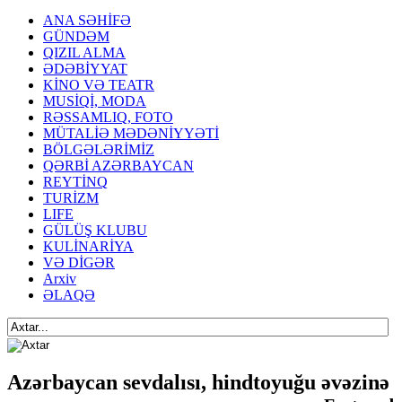
ANA SƏHİFƏ
GÜNDƏM
QIZIL ALMA
ƏDƏBİYYAT
KİNO VƏ TEATR
MUSİQİ, MODA
RƏSSAMLIQ, FOTO
MÜTALİƏ MƏDƏNİYYƏTİ
BÖLGƏLƏRİMİZ
QƏRBİ AZƏRBAYCAN
REYTİNQ
TURİZM
LIFE
GÜLÜŞ KLUBU
KULİNARİYA
VƏ DİGƏR
Arxiv
ƏLAQƏ
Azərbaycan sevdalısı, hindtoyuğu əvəzinə