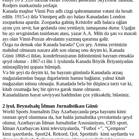
Rodjers mərkəzində yerləşir.
Kanada məşhur Vinni Pux adlı cizgi qəhrəmanının vətəni də hesab
edilir. 1915-ci ildə Vinnipeq adlı ayı balası Kanadadan London
zooparkına aparılır. Zooparka gəlmiş Kristofer adlı balaca oğlan
ayını çox sevir, hər gedəndə onu yemləyir, tamaşasına durur. Uşağın
bu ayı sevgisindən təsirlənən atası, yazar A.A. Miln də şən və məzəli
ayı olan Vinni-Puxun əhvalatını yazmaq qərarına gəlir.
Özgə nə demək olar Kanada barədə? Çox şey. Amma yerimizin
məhdud olmasını nəzərə alıb son olaraq onu deyim ki, Kanada
Günü 1868-ci ildən, kondeferasiyanın ildönümünü bayram etməklə
qeyd olunur - 1867-ci ilin 1 iyulunda Kanada Böyük Briyaniyadan
müstəqilliyini qopara bilmişdi.
Və bir şeyi də deyim ki, bu bayram günündə Kanadada ərzaq
mağazalarından başqa digərlərinin hamısı bağlanır, yalnız kitab
mağazaları istisna olmaqla. Kanadada belə bir düşüncə tərzi var ki,
kitab oxumağa heç bir qüvvə gərək mane olmasın.
Kanadalıların həyat səviyyəsi həddindən çox yüksəkdir, biləsiniz.
2 iyul, Beynəlxalq İdman Jurnalistikası Günü
World Sports Journalists Day Azərbaycanda peşə bayramı kimi
rəsmən qeyd olunmasa da, hər halda jurnalistika çevrələrində qeyd
olunur, Azərbaycan İdman Jurnalistlər Assosiasiyası, CBS sport,
İdman Azərbaycan kimi televiziyalarda, “Futbol +”, “Çempion”
kimi qəzetlərdə, Sport24, Rekord, Qol, Sportinfo kimi saytlarda və