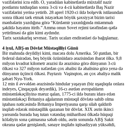
vəzifələrini icra edib. O, yaradılan kabinetlərdə müxtəlif nazir
postlarını tutduqdan sonra 3-cü və 4-cü kabinetlərdə Baş Nazir
vəzifələrini yerinə yetirib. 28 aprel 1920-ci ildə bolşevik istilasından
sonra ölkəni tərk etmək istəyərkən böyük şəxsiyyət bizim tarixi
mənbələrin yazdığına görə “Kürdəmir yaxınlığında müəmmalı
şəkildə həyatını itirib.” Amma onun Sovet rejimi tərəfindən qətlə
yetirilməsi də gün kimi aydındır.
Tarix saxtakarlıq sevməz. Tarix ucaları endirənləri də bağışlamaz.
4 iyul, ABŞ-ın Dövlət Müstəqilliyi Günü
Bir mahnıda deyildiyi kimi, macəra dolu Amerika. 50 ştatdan, bir
federal dairədən, beş böyük özünüidarə ərazisindən ibarət ölkə. 9,8
milyon kvadrat kilometr ərazisi ilə ərazisinə görə dünyanın 3-cü
ölkəsi və 327 milyon nəfərdən çox əhalisi ilə əhalisinə görə yenə də
dünyanın üçüncü ölkəsi. Paytaxtı Vaşinqton, ən çox əhaliyə malik
şəhəri Nyu-York.
12 min il əvvəldən ərazisində hindular yaşayan (biz uşaqlıqda onlara
indeyes, Çinqaçquk deyərdik), 16-cı əsrdən avropalıların
müstəmləkəçiliyinə məruz qalan, 1775-ci ildə buranı idarə edən
müstəmləkəçi Britaniya ağalarının müstəqil dövlətə sahib olma
iştahası nəticəsində Britaniya İmperiyasına qarşı silah qaldırıb
inqilab edərək müstəqillik qazanan bir dövlət. XIX əsrin ikinci
yarısında burada baş tutan vətəndaş müharibəsi ölkədə hüquqi
köləliyin sona çatmasına səbəb oldu, əsrin sonunda ABŞ Sakit
okeana qədər genişləndi, sənaye inqilabı iqtisadiyyatı yüksəltdi,