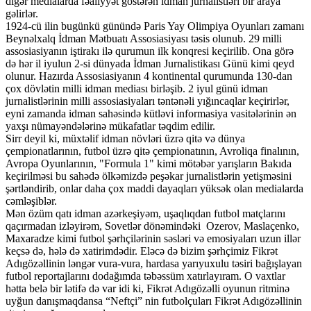
digər medialarda fəaliyyət göstərən idman jurnalistləri bir araya
gəlirlər.
1924-cü ilin bugünkü günündə Paris Yay Olimpiya Oyunları zamanı
Beynəlxalq İdman Mətbuatı Assosiasiyası təsis olunub. 29 milli
assosiasiyanın iştirakı ilə qurumun ilk konqresi keçirilib. Ona görə
də hər il iyulun 2-si dünyada İdman Jurnalistikası Günü kimi qeyd
olunur. Hazırda Assosiasiyanın 4 kontinental qurumunda 130-dan
çox dövlətin milli idman mediası birləşib. 2 iyul günü idman
jurnalistlərinin milli assosiasiyaları təntənəli yığıncaqlar keçirirlər,
eyni zamanda idman sahəsində kütləvi informasiya vasitələrinin ən
yaxşı nümayəndələrinə mükafatlar təqdim edilir.
Sirr deyil ki, müxtəlif idman növləri üzrə qitə və dünya
çempionatlarının, futbol üzrə qitə çempionatının, Avroliqa finalının,
Avropa Oyunlarının, "Formula 1" kimi mötəbər yarışların Bakıda
keçirilməsi bu sahədə ölkəmizdə peşəkar jurnalistlərin yetişməsini
şərtləndirib, onlar daha çox maddi dayaqları yüksək olan medialarda
cəmləşiblər.
Mən özüm qatı idman azərkeşiyəm, uşaqlıqdan futbol matçlarını
qaçırmadan izləyirəm, Sovetlər dönəmindəki Ozerov, Maslaçenko,
Maxaradze kimi futbol şərhçilərinin səsləri və emosiyaları uzun illər
keçsə də, hələ də xatirimdədir. Eləcə də bizim şərhçimiz Fikrət
Adıgözəllinin ləngər vura-vura, hardasa yarıyuxulu təsiri bağışlayan
futbol reportajlarını dodağımda təbəssüm xatırlayıram. O vaxtlar
hətta belə bir lətifə də var idi ki, Fikrət Adıgözəlli oyunun ritminə
uyğun danışmaqdansa “Neftçi” nin futbolçuları Fikrət Adıgözəllinin