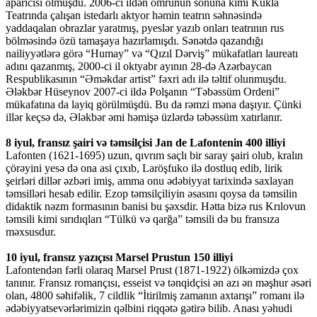
aparıcısı olmuşdu. 2006-cı ildən ömrünün sonuna kimi Kukla
Teatrında çalışan istedarlı aktyor həmin teatrın səhnəsində
yaddaqalan obrazlar yaratmış, pyeslər yazıb onları teatrının rus
bölməsində özü tamaşaya hazırlamışdı. Sənətdə qazandığı
nailiyyətlərə görə “Humay” və “Qızıl Dərviş” mükafatları laureatı
adını qazanmış, 2000-ci il oktyabr ayının 28-də Azərbaycan
Respublikasının “Əməkdar artist” fəxri adı ilə təltif olunmuşdu.
Ələkbər Hüseynov 2007-ci ildə Polşanın “Təbəssüm Ordeni”
mükafatına da layiq görülmüşdü. Bu da rəmzi məna daşıyır. Çünki
illər keçsə də, Ələkbər əmi həmişə üzlərdə təbəssüm xatırlanır.
8 iyul, fransız şairi və təmsilçisi Jan de Lafontenin 400 illiyi
Lafonten (1621-1695) uzun, qıvrım saçlı bir saray şairi olub, kralın
çörəyini yesə də ona asi çıxıb, Laröşfuko ilə dostluq edib, lirik
şeirləri dillər əzbəri imiş, amma onu ədəbiyyat tarixində saxlayan
təmsilləri hesab edilir. Ezop təmsilçiliyin əsasını qoysa da təmsilin
didaktik nəzm formasının banisi bu şəxsdir. Hətta bizə rus Krılovun
təmsili kimi sırıdıqları “Tülkü və qarğa” təmsili də bu fransıza
məxsusdur.
10 iyul, fransız yazıçısı Marsel Prustun 150 illiyi
Lafontendən fərli olaraq Marsel Prust (1871-1922) ölkəmizdə çox
tanınır. Fransız romançısı, esseist və tənqidçisi ən azı ən məşhur əsəri
olan, 4800 səhifəlik, 7 cildlik “İtirilmiş zamanın axtarışı” romanı ilə
ədəbiyyatsevərlərimizin qəlbini riqqətə gətirə bilib. Anası yəhudi