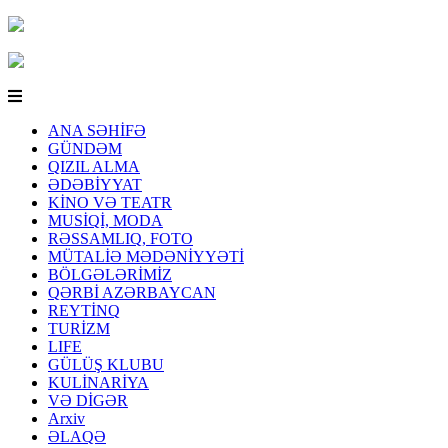
ANA SƏHİFƏ
GÜNDƏM
QIZIL ALMA
ƏDƏBİYYAT
KİNO VƏ TEATR
MUSİQİ, MODA
RƏSSAMLIQ, FOTO
MÜTALİƏ MƏDƏNİYYƏTİ
BÖLGƏLƏRİMİZ
QƏRBİ AZƏRBAYCAN
REYTİNQ
TURİZM
LIFE
GÜLÜŞ KLUBU
KULİNARİYA
VƏ DİGƏR
Arxiv
ƏLAQƏ