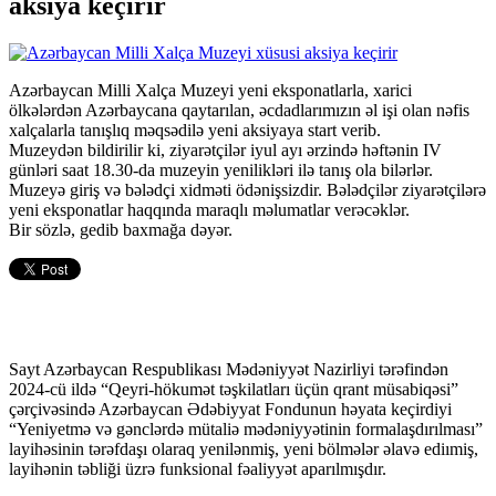
aksiya keçirir
Azərbaycan Milli Xalça Muzeyi yeni eksponatlarla, xarici
ölkələrdən Azərbaycana qaytarılan, əcdadlarımızın əl işi olan nəfis
xalçalarla tanışlıq məqsədilə yeni aksiyaya start verib.
Muzeydən bildirilir ki, ziyarətçilər iyul ayı ərzində həftənin IV
günləri saat 18.30-da muzeyin yenilikləri ilə tanış ola bilərlər.
Muzeyə giriş və bələdçi xidməti ödənişsizdir. Bələdçilər ziyarətçilərə
yeni eksponatlar haqqında maraqlı məlumatlar verəcəklər.
Bir sözlə, gedib baxmağa dəyər.
Sayt Azərbaycan Respublikası Mədəniyyət Nazirliyi tərəfindən
2024-cü ildə “Qeyri-hökumət təşkilatları üçün qrant müsabiqəsi”
çərçivəsində Azərbaycan Ədəbiyyat Fondunun həyata keçirdiyi
“Yeniyetmə və gənclərdə mütaliə mədəniyyətinin formalaşdırılması”
layihəsinin tərəfdaşı olaraq yenilənmiş, yeni bölmələr əlavə ediımiş,
layihənin təbliği üzrə funksional fəaliyyət aparılmışdır.