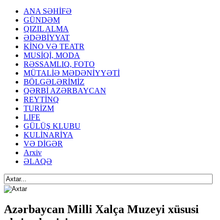
ANA SƏHİFƏ
GÜNDƏM
QIZIL ALMA
ƏDƏBİYYAT
KİNO VƏ TEATR
MUSİQİ, MODA
RƏSSAMLIQ, FOTO
MÜTALİƏ MƏDƏNİYYƏTİ
BÖLGƏLƏRİMİZ
QƏRBİ AZƏRBAYCAN
REYTİNQ
TURİZM
LIFE
GÜLÜŞ KLUBU
KULİNARİYA
VƏ DİGƏR
Arxiv
ƏLAQƏ
Azərbaycan Milli Xalça Muzeyi xüsusi