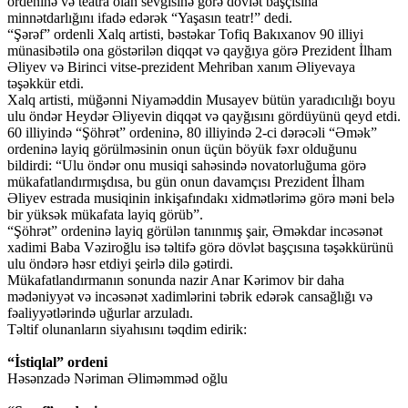
ordeninə və teatra olan sevgisinə görə dövlət başçısına
minnətdarlığını ifadə edərək “Yaşasın teatr!” dedi.
“Şərəf” ordenli Xalq artisti, bəstəkar Tofiq Bakıxanov 90 illiyi
münasibətilə ona göstərilən diqqət və qayğıya görə Prezident İlham
Əliyev və Birinci vitse-prezident Mehriban xanım Əliyevaya
təşəkkür etdi.
Xalq artisti, müğənni Niyaməddin Musayev bütün yaradıcılığı boyu
ulu öndər Heydər Əliyevin diqqət və qayğısını gördüyünü qeyd etdi.
60 illiyində “Şöhrət” ordeninə, 80 illiyində 2-ci dərəcəli “Əmək”
ordeninə layiq görülməsinin onun üçün böyük fəxr olduğunu
bildirdi: “Ulu öndər onu musiqi sahəsində novatorluğuma görə
mükafatlandırmışdısa, bu gün onun davamçısı Prezident İlham
Əliyev estrada musiqinin inkişafındakı xidmətlərimə görə məni belə
bir yüksək mükafata layiq görüb”.
“Şöhrət” ordeninə layiq görülən tanınmış şair, Əməkdar incəsənət
xadimi Baba Vəziroğlu isə təltifə görə dövlət başçısına təşəkkürünü
ulu öndərə həsr etdiyi şeirlə dilə gətirdi.
Mükafatlandırmanın sonunda nazir Anar Kərimov bir daha
mədəniyyət və incəsənət xadimlərini təbrik edərək cansağlığı və
fəaliyyətlərində uğurlar arzuladı.
Təltif olunanların siyahısını təqdim edirik:
“İstiqlal” ordeni
Həsənzadə Nəriman Əliməmməd oğlu