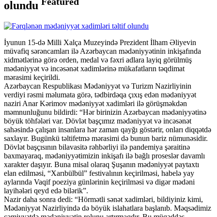
Featured
olundu
İyunun 15-də Milli Xalça Muzeyində Prezident İlham Əliyevin
müvafiq sərəncamları ilə Azərbaycan mədəniyyətinin inkişafında
xidmətlərinə görə orden, medal və fəxri adlara layiq görülmüş
mədəniyyət və incəsənət xadimlərinə mükafatların təqdimat
mərasimi keçirildi.
Azərbaycan Respublikası Mədəniyyət və Turizm Nazirliyinin
verdiyi rəsmi məlumata görə, tədbirdəqa çıxış edən mədəniyyət
naziri Anar Kərimov mədəniyyət xadimləri ilə görüşməkdən
məmnunluğunu bildirdi: “Hər birinizin Azərbaycan mədəniyyətinə
böyük töhfələri var. Dövlət başçımız mədəniyyət və incəsənət
sahəsində çalışan insanlara hər zaman qayğı göstərir, onları diqqətdə
saxlayır. Bugünkü təltifetmə mərasimi də bunun bariz nümunəsidir.
Dövlət başçısının bilavasitə rəhbərliyi ilə pandemiya şəraitinə
baxmayaraq, mədəniyyətimizin inkişafı ilə bağlı proseslər davamlı
xarakter daşıyır. Buna misal olaraq Şuşanın mədəniyyət paytaxtı
elan edilməsi, “Xarıbülbül” festivalının keçirilməsi, habelə yay
aylarında Vaqif poeziya günlərinin keçirilməsi və digər mədəni
layihələri qeyd edə bilərik”.
Nazir daha sonra dedi: “Hörmətli sənət xadimləri, bildiyiniz kimi,
Mədəniyyət Nazirliyində də böyük islahatlara başlanıb. Məqsədimiz
cəmiyyətdə mədəniyyətin rolunu artırmaqdır. Bu müqəddəs