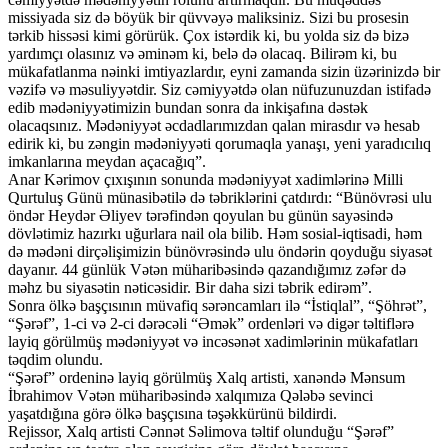
missiyada siz də böyük bir qüvvəyə maliksiniz. Sizi bu prosesin
tərkib hissəsi kimi görürük. Çox istərdik ki, bu yolda siz də bizə
yardımçı olasınız və əminəm ki, belə də olacaq. Bilirəm ki, bu
mükafatlanma nəinki imtiyazlardır, eyni zamanda sizin üzərinizdə bir
vəzifə və məsuliyyətdir. Siz cəmiyyətdə olan nüfuzunuzdan istifadə
edib mədəniyyətimizin bundan sonra da inkişafına dəstək
olacaqsınız. Mədəniyyət əcdadlarımızdan qalan mirasdır və hesab
edirik ki, bu zəngin mədəniyyəti qorumaqla yanaşı, yeni yaradıcılıq
imkanlarına meydan açacağıq”.
Anar Kərimov çıxışının sonunda mədəniyyət xadimlərinə Milli
Qurtuluş Günü münasibətilə də təbriklərini çatdırdı: “Bünövrəsi ulu
öndər Heydər Əliyev tərəfindən qoyulan bu günün sayəsində
dövlətimiz hazırkı uğurlara nail ola bilib. Həm sosial-iqtisadi, həm
də mədəni dirçəlişimizin bünövrəsində ulu öndərin qoyduğu siyasət
dayanır. 44 günlük Vətən müharibəsində qazandığımız zəfər də
məhz bu siyasətin nəticəsidir. Bir daha sizi təbrik edirəm”.
Sonra ölkə başçısının müvafiq sərəncamları ilə “İstiqlal”, “Şöhrət”,
“Şərəf”, 1-ci və 2-ci dərəcəli “Əmək” ordenləri və digər təltiflərə
layiq görülmüş mədəniyyət və incəsənət xadimlərinin mükafatları
təqdim olundu.
“Şərəf” ordeninə layiq görülmüş Xalq artisti, xanəndə Mənsum
İbrahimov Vətən müharibəsində xalqımıza Qələbə sevinci
yaşatdığına görə ölkə başçısına təşəkkürünü bildirdi.
Rejissor, Xalq artisti Cənnət Səlimova təltif olunduğu “Şərəf”