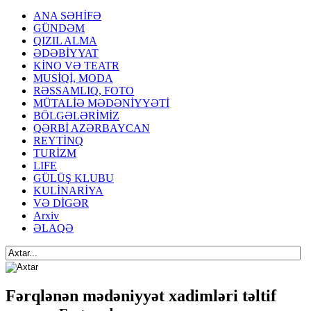
ANA SƏHİFƏ
GÜNDƏM
QIZIL ALMA
ƏDƏBİYYAT
KİNO VƏ TEATR
MUSİQİ, MODA
RƏSSAMLIQ, FOTO
MÜTALİƏ MƏDƏNİYYƏTİ
BÖLGƏLƏRİMİZ
QƏRBİ AZƏRBAYCAN
REYTİNQ
TURİZM
LIFE
GÜLÜŞ KLUBU
KULİNARİYA
VƏ DİGƏR
Arxiv
ƏLAQƏ
Fərqlənən mədəniyyət xadimləri təltif