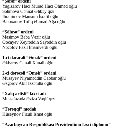
“Şərəf” ordeni
Yagizarov Hacı Murad Hacı Əhməd oğlu
Səlimova Cənnət Əlibəy qızı
İbrahimov Mənsum İsrafil oğlu
Bakıxanov Tofiq Əhməd Ağa oğlu
“Şöhrət” ordeni
Məsimov Baba Vəzir oğlu
Qocayev Xeyrəddin Sayəddin oğlu
Nəcəfov Fazil İmamverdi oğlu
1-ci dərəcəli “Əmək” ordeni
Əkbərov Canəli Xanəli oğlu
2-ci dərəcəli “Əmək” ordeni
Musayev Niyaməddin Cabbar oğlu
Əsgərov Akif İzzətulla oğlu
“Xalq artisti” fəxri adı
Mustafazadə Əzizə Vaqif qızı
“Tərəqqi” medalı
Hüseynov Fizuli İsmət oğlu
“Azərbaycan Respublikası Prezidentinin fəxri diplomu”