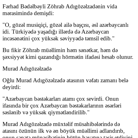
Fərhad Bədəlbəyli Zöhrab Adıgözəlzadənin vida
mərasimində demişdi:
"O, gözəl musiqiçi, gözəl ailə başçısı, əsl azərbaycanlı
idi. Türkiyədə yaşadığı illərdə də Azərbaycan
incəsənətini çox yüksək səviyyədə təmsil edib."
Bu fikir Zöhrab müəllimin həm sənətkar, həm də
şəxsiyyət kimi qazandığı hörmətin ifadəsi hesab olunur.
Murad Adıgözəlzadə
Oğlu Murad Adıgözəlzadə atasının vəfatı zamanı belə
deyirdi:
"Azərbaycan bəstəkarları atamı çox sevirdi. Onun
ifasında bir çox Azərbaycan bəstəkarlarının əsərləri
səslənib və yüksək qiymətləndirilib."
Murad Adıgözəlzadə müxtəlif müsahibələrində də
atasını özünün ilk və ən böyük müəllimi adlandırıb,
onun sənətə münasibətinin bütün həyatına təsir etdiyini