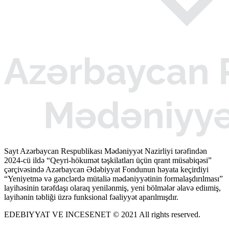
Sayt Azərbaycan Respublikası Mədəniyyət Nazirliyi tərəfindən
2024-cü ildə “Qeyri-hökumət təşkilatları üçün qrant müsabiqəsi”
çərçivəsində Azərbaycan Ədəbiyyat Fondunun həyata keçirdiyi
“Yeniyetmə və gənclərdə mütaliə mədəniyyətinin formalaşdırılması”
layihəsinin tərəfdaşı olaraq yenilənmiş, yeni bölmələr əlavə ediımiş,
layihənin təbliği üzrə funksional fəaliyyət aparılmışdır.
EDEBIYYAT VE INCESENET © 2021 All rights reserved.