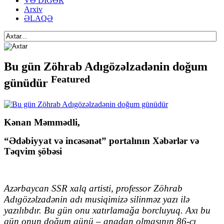
VƏ DİGƏR
Arxiv
ƏLAQƏ
Bu gün Zöhrab Adıgözəlzadənin doğum
Featured
günüdür
Kənan Məmmədli,
“Ədəbiyyat və incəsənət” portalının Xəbərlər və
Təqvim şöbəsi
Azərbaycan SSR xalq artisti, professor Zöhrab
Adıgözəlzadənin adı musiqimizə silinməz yazı ilə
yazılıbdır. Bu gün onu xatırlamağa borcluyuq. Axı bu
gün onun doğum günü – anadan olmasının 86-cı