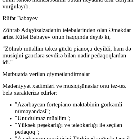
vurğulayıb.
Rüfət Babayev
Zöhrab Adıgözəlzadənin tələbələrindən olan Əməkdar
artist Rüfət Babayev onun haqqında deyib ki,
"Zöhrab müəllim təkcə güclü pianoçu deyildi, həm də
musiqini gənclərə sevdirə bilən nadir pedaqoqlardan
idi."
Mətbuatda verilən qiymətləndirmələr
Mədəniyyət xadimləri və musiqişünaslar onu tez-tez
belə xarakterizə edirlər:
"Azərbaycan fortepiano məktəbinin görkəmli
nümayəndəsi";
"Unudulmaz müəllim";
"Yüksək peşəkarlığı və tələbkarlığı ilə seçilən
pedaqoq";
"Azərbaycan musiqisini Türkiyədə uğurla təmsil