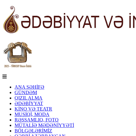
ANA SƏHİFƏ
GÜNDƏM
QIZIL ALMA
ƏDƏBİYYAT
KİNO VƏ TEATR
MUSİQİ, MODA
RƏSSAMLIQ, FOTO
MÜTALİƏ MƏDƏNİYYƏTİ
BÖLGƏLƏRİMİZ