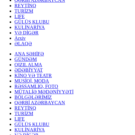
QƏRBİ AZƏRBAYCAN
REYTİNQ
TURİZM
LIFE
GÜLÜŞ KLUBU
KULİNARİYA
VƏ DİGƏR
Arxiv
ƏLAQƏ
ANA SƏHİFƏ
GÜNDƏM
QIZIL ALMA
ƏDƏBİYYAT
KİNO VƏ TEATR
MUSİQİ, MODA
RƏSSAMLIQ, FOTO
MÜTALİƏ MƏDƏNİYYƏTİ
BÖLGƏLƏRİMİZ
QƏRBİ AZƏRBAYCAN
REYTİNQ
TURİZM
LIFE
GÜLÜŞ KLUBU
KULİNARİYA