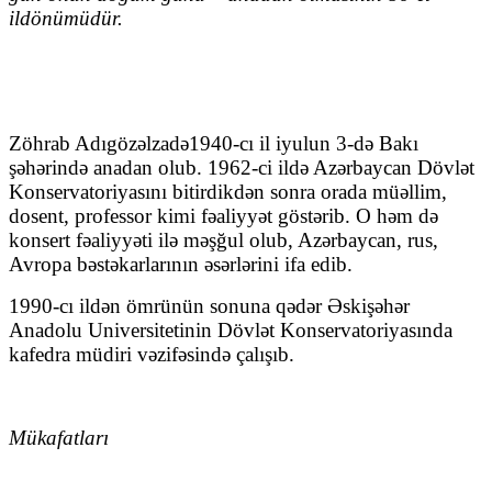
ildönümüdür.
Zöhrab Adıgözəlzadə1940-cı il iyulun 3-də Bakı
şəhərində anadan olub. 1962-ci ildə Azərbaycan Dövlət
Konservatoriyasını bitirdikdən sonra orada müəllim,
dosent, professor kimi fəaliyyət göstərib. O həm də
konsert fəaliyyəti ilə məşğul olub, Azərbaycan, rus,
Avropa bəstəkarlarının əsərlərini ifa edib.
1990-cı ildən ömrünün sonuna qədər Əskişəhər
Anadolu Universitetinin Dövlət Konservatoriyasında
kafedra müdiri vəzifəsində çalışıb.
Mükafatları