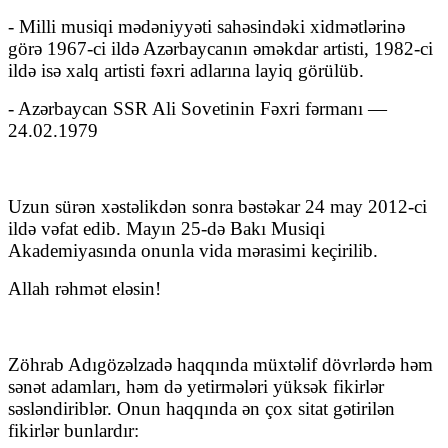
- Milli musiqi mədəniyyəti sahəsindəki xidmətlərinə
görə 1967-ci ildə Azərbaycanın əməkdar artisti, 1982-ci
ildə isə xalq artisti fəxri adlarına layiq görülüb.
- Azərbaycan SSR Ali Sovetinin Fəxri fərmanı —
24.02.1979
Uzun sürən xəstəlikdən sonra bəstəkar 24 may 2012-ci
ildə vəfat edib. Mayın 25-də Bakı Musiqi
Akademiyasında onunla vida mərasimi keçirilib.
Allah rəhmət eləsin!
Zöhrab Adıgözəlzadə haqqında müxtəlif dövrlərdə həm
sənət adamları, həm də yetirmələri yüksək fikirlər
səsləndiriblər. Onun haqqında ən çox sitat gətirilən
fikirlər bunlardır: