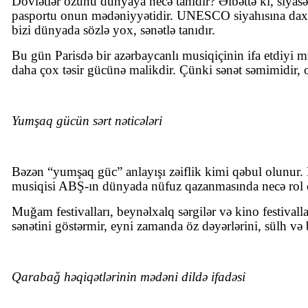
Dövlətlər özünü dünyaya necə tanıdır? Əlbəttə ki, siyasə
pasportu onun mədəniyyətidir. UNESCO siyahısına daxil 
bizi dünyada sözlə yox, sənətlə tanıdır.
Bu gün Parisdə bir azərbaycanlı musiqiçinin ifa etdiyi 
daha çox təsir gücünə malikdir. Çünki sənət səmimidir, o 
Yumşaq gücün sərt nəticələri
Bəzən “yumşaq güc” anlayışı zəiflik kimi qəbul olunur. Ha
musiqisi ABŞ-ın dünyada nüfuz qazanmasında necə rol oyn
Muğam festivalları, beynəlxalq sərgilər və kino festival
sənətini göstərmir, eyni zamanda öz dəyərlərini, sülh və 
Qarabağ həqiqətlərinin mədəni dildə ifadəsi