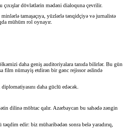
bu çıxışlar dövlətlərin mədəni dialoquna çevrilir.
minlərlə tamaşaçıya, yüzlərlə tənqidçiyə və jurnalistə
maqda mühüm rol oynayır.
ölkəmizi daha geniş auditoriyalara tanıda bilirlər. Bu gün
a film nümayiş etdirən bir gənc rejissor əslində
 diplomatiyasını daha güclü edəcək.
ətin dilinə möhtac qalır. Azərbaycan bu sahədə zəngin
 təqdim edir: biz müharibədən sonra belə yaradırıq,