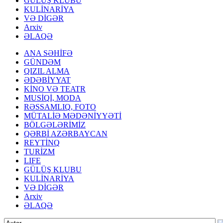
GÜLÜŞ KLUBU
KULİNARİYA
VƏ DİGƏR
Arxiv
ƏLAQƏ
ANA SƏHİFƏ
GÜNDƏM
QIZIL ALMA
ƏDƏBİYYAT
KİNO VƏ TEATR
MUSİQİ, MODA
RƏSSAMLIQ, FOTO
MÜTALİƏ MƏDƏNİYYƏTİ
BÖLGƏLƏRİMİZ
QƏRBİ AZƏRBAYCAN
REYTİNQ
TURİZM
LIFE
GÜLÜŞ KLUBU
KULİNARİYA
VƏ DİGƏR
Arxiv
ƏLAQƏ