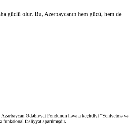
lə daha güclü olur. Bu, Azərbaycanın həm gücü, həm də
ndə Azərbaycan Ədəbiyyat Fondunun həyata keçirdiyi “Yeniyetmə və
ə funksional fəaliyyət aparılmışdır.