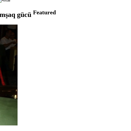
Featured
yumşaq gücü