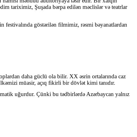
n hamısı məhdud auditoriyaya təsir edir. Bir xalqın
 tariximiz, Şuşada bərpa edilən məclislər və teatrlar
 festivalında göstərilən filmimiz, rəsmi bəyanatlardan
oplardan daha güclü ola bilir. XX əsrin ortalarında caz
izi müasir, açıq fikirli bir dövlət kimi tanıdır.
plomatik uğurdur. Çünki bu tədbirlərdə Azərbaycan yalnız