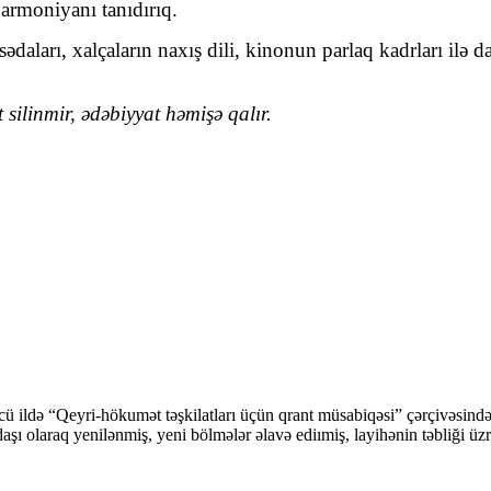
harmoniyanı tanıdırıq.
 sədaları, xalçaların naxış dili, kinonun parlaq kadrları i
silinmir, ədəbiyyat həmişə qalır.
cü ildə “Qeyri-hökumət təşkilatları üçün qrant müsabiqəsi” çərçivəsi
şı olaraq yenilənmiş, yeni bölmələr əlavə ediımiş, layihənin təbliği üzr