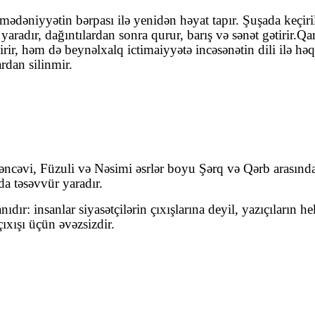
 mədəniyyətin bərpası ilə yenidən həyat tapır. Şuşada keçiri
radır, dağıntılardan sonra qurur, barış və sənət gətirir.Q
, həm də beynəlxalq ictimaiyyətə incəsənətin dili ilə həqiq
rdan silinmir.
 Gəncəvi, Füzuli və Nəsimi əsrlər boyu Şərq və Qərb arasın
da təsəvvür yaradır.
ır: insanlar siyasətçilərin çıxışlarına deyil, yazıçıların h
ıxışı üçün əvəzsizdir.