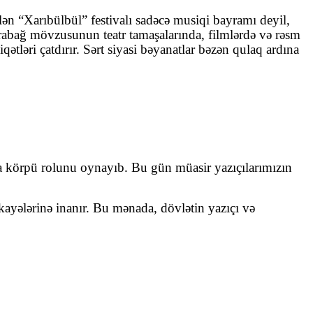
lən “Xarıbülbül” festivalı sadəcə musiqi bayramı deyil,
arabağ mövzusunun teatr tamaşalarında, filmlərdə və rəsm
ətləri çatdırır. Sərt siyasi bəyanatlar bəzən qulaq ardına
da körpü rolunu oynayıb. Bu gün müasir yazıçılarımızın
ekayələrinə inanır. Bu mənada, dövlətin yazıçı və