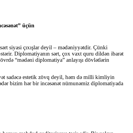
ncəsənət” üçün
ərt siyasi çıxışlar deyil – mədəniyyətdir. Çünki
stərir. Diplomatiyanın sərt, çox vaxt quru dildən ibarət
övrdə “mədəni diplomatiya” anlayışı dövlətlərin
ət sadəcə estetik zövq deyil, həm də milli kimliyin
qədər bizim hər bir incəsənət nümunəmiz diplomatiyada