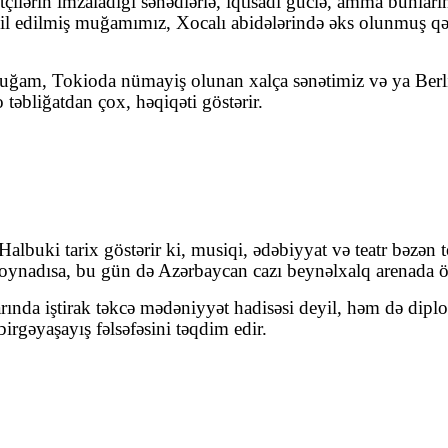
tçilərin imzaladığı sənədlərlə, iqtisadi güclə, amma bunları
edilmiş muğamımız, Xocalı abidələrində əks olunmuş qədim
muğam, Tokioda nümayiş olunan xalça sənətimiz və ya Berlin
təbliğatdan çox, həqiqəti göstərir.
lbuki tarix göstərir ki, musiqi, ədəbiyyat və teatr bəzən t
adısa, bu gün də Azərbaycan cazı beynəlxalq arenada ölkəm
larında iştirak təkcə mədəniyyət hadisəsi deyil, həm də di
birgəyaşayış fəlsəfəsini təqdim edir.