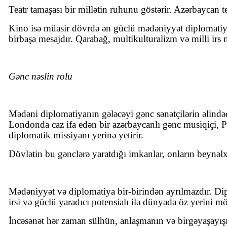
Teatr tamaşası bir millətin ruhunu göstərir. Azərbaycan tea
Kino isə müasir dövrdə ən güclü mədəniyyət diplomatiyası 
birbaşa mesajdır. Qarabağ, multikulturalizm və milli i
Gənc nəslin rolu
Mədəni diplomatiyanın gələcəyi gənc sənətçilərin əlindədi
Londonda caz ifa edən bir azərbaycanlı gənc musiqiçi, Par
diplomatik missiyanı yerinə yetirir.
Dövlətin bu gənclərə yaratdığı imkanlar, onların beynə
Mədəniyyət və diplomatiya bir-birindən ayrılmazdır. Di
irsi və güclü yaradıcı potensialı ilə dünyada öz yerini m
İncəsənət hər zaman sülhün, anlaşmanın və birgəyaşayışı