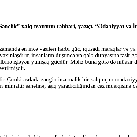
nclik” xalq teatrının rəhbəri, yazıçı. “Ədəbiyyat və İ
amanda ən incə vasitəsi hərbi güc, iqtisadi maraqlar və ya s
yaxınlaşdırır, insanların düşüncə və qəlb dünyasına təsir gö
 qəlbinə işləyən yumşaq gücdür. Məhz buna görə də müasir d
evrilmişdir.
r. Çünki əsrlərlə zəngin irsə malik bir xalq üçün mədəniyy
 miniatür sənətinə, aşıq yaradıcılığından caz musiqisinə 