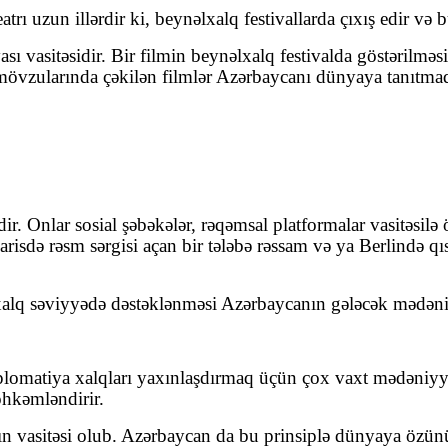
trı uzun illərdir ki, beynəlxalq festivallarda çıxış edir və 
vasitəsidir. Bir filmin beynəlxalq festivalda göstərilməsi 
rs mövzularında çəkilən filmlər Azərbaycanı dünyaya tanıt
r. Onlar sosial şəbəkələr, rəqəmsal platformalar vasitəsilə 
isdə rəsm sərgisi açan bir tələbə rəssam və ya Berlində qıs
lxalq səviyyədə dəstəklənməsi Azərbaycanın gələcək mədəni
plomatiya xalqları yaxınlaşdırmaq üçün çox vaxt mədəniyy
öhkəmləndirir.
n vasitəsi olub. Azərbaycan da bu prinsiplə dünyaya özünü