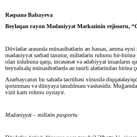
Rəqsanə Babayeva
Beyləqan rayon Mədəniyyət Mərkəzinin rejissoru, “Gə
Dövlətlər arasında münasibətlərin ən həssas, amma eyni z
mədəniyyət sərhəd tanımır, millətlərin ruhunu bir-birinə 
olan üslubuna qarşı, incəsənət və ədəbiyyat insanların
beynəlxalq münasibətlərdə ən təsirli alətlərindən birinə ç
Azərbaycanın bu sahədə təcrübəsi xüsusilə diqqətəlayiqdi
qorunması və dünyaya tanıdılması vasitəsidir. Muğamdan
vizit kartı rolunu oynayır.
Mədəniyyət – millətin pasportu