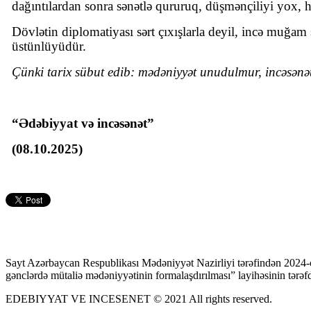
dağıntılardan sonra sənətlə qururuq, düşmənçiliyi yox, 
Dövlətin diplomatiyası sərt çıxışlarla deyil, incə muğam
üstünlüyüdür.
Çünki tarix sübut edib: mədəniyyət unudulmur, incəsənət 
“Ədəbiyyat və incəsənət”
(08.10.2025)
Sayt Azərbaycan Respublikası Mədəniyyət Nazirliyi tərəfindən 2024-
gənclərdə mütaliə mədəniyyətinin formalaşdırılması” layihəsinin tərəfda
EDEBIYYAT VE INCESENET © 2021 All rights reserved.