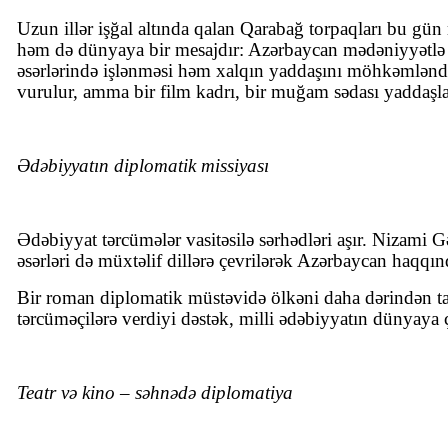
Uzun illər işğal altında qalan Qarabağ torpaqları bu gün
həm də dünyaya bir mesajdır: Azərbaycan mədəniyyətlə ya
əsərlərində işlənməsi həm xalqın yaddaşını möhkəmləndirir
vurulur, amma bir film kadrı, bir muğam sədası yaddaşla
Ədəbiyyatın diplomatik missiyası
Ədəbiyyat tərcümələr vasitəsilə sərhədləri aşır. Nizami
əsərləri də müxtəlif dillərə çevrilərək Azərbaycan haqqın
Bir roman diplomatik müstəvidə ölkəni daha dərindən tanıd
tərcüməçilərə verdiyi dəstək, milli ədəbiyyatın dünyaya ç
Teatr və kino – səhnədə diplomatiya