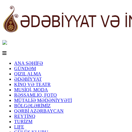
ANA SƏHİFƏ
GÜNDƏM
QIZIL ALMA
ƏDƏBİYYAT
KİNO VƏ TEATR
MUSİQİ, MODA
RƏSSAMLIQ, FOTO
MÜTALİƏ MƏDƏNİYYƏTİ
BÖLGƏLƏRİMİZ
QƏRBİ AZƏRBAYCAN
REYTİNQ
TURİZM
LIFE