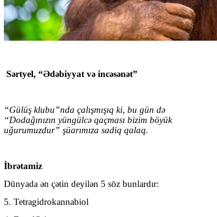
Sərtyel, “Ədəbiyyat və incəsənət”
“Gülüş klubu”nda çalışmışıq ki, bu gün də
“Dodağınızın yüngülcə qaçması bizim böyük
uğurumuzdur” şüarımıza sadiq qalaq.
İbrətamiz
Dünyada ən çətin deyilən 5 söz bunlardır:
5. Tetragidrokannabiol