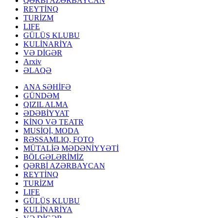
QƏRBİ AZƏRBAYCAN
REYTİNQ
TURİZM
LIFE
GÜLÜŞ KLUBU
KULİNARİYA
VƏ DİGƏR
Arxiv
ƏLAQƏ
ANA SƏHİFƏ
GÜNDƏM
QIZIL ALMA
ƏDƏBİYYAT
KİNO VƏ TEATR
MUSİQİ, MODA
RƏSSAMLIQ, FOTO
MÜTALİƏ MƏDƏNİYYƏTİ
BÖLGƏLƏRİMİZ
QƏRBİ AZƏRBAYCAN
REYTİNQ
TURİZM
LIFE
GÜLÜŞ KLUBU
KULİNARİYA