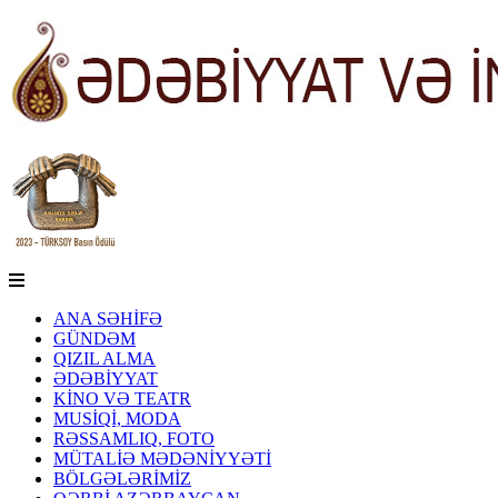
ANA SƏHİFƏ
GÜNDƏM
QIZIL ALMA
ƏDƏBİYYAT
KİNO VƏ TEATR
MUSİQİ, MODA
RƏSSAMLIQ, FOTO
MÜTALİƏ MƏDƏNİYYƏTİ
BÖLGƏLƏRİMİZ