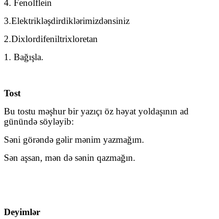
4. Fenolflein
3.Elektrikləşdirdiklərimizdənsiniz
2.Dixlordifeniltrixloretan
1. Bağışla.
Tost
Bu tostu məşhur bir yazıçı öz həyat yoldaşının ad
günündə söyləyib:
Səni görəndə gəlir mənim yazmağım.
Sən aşsan, mən də sənin qazmağın.
Deyimlər