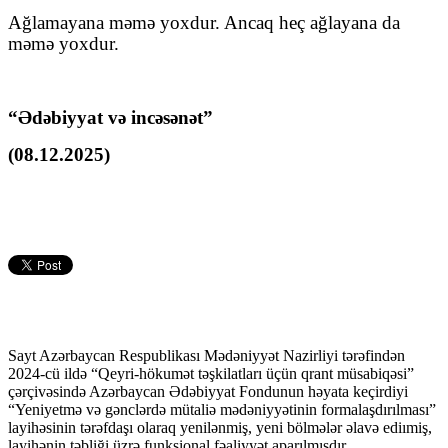
Ağlamayana məmə yoxdur. Ancaq heç ağlayana da
məmə yoxdur.
“Ədəbiyyat və incəsənət”
(08.12.2025)
Sayt Azərbaycan Respublikası Mədəniyyət Nazirliyi tərəfindən
2024-cü ildə “Qeyri-hökumət təşkilatları üçün qrant müsabiqəsi”
çərçivəsində Azərbaycan Ədəbiyyat Fondunun həyata keçirdiyi
“Yeniyetmə və gənclərdə mütaliə mədəniyyətinin formalaşdırılması”
layihəsinin tərəfdaşı olaraq yenilənmiş, yeni bölmələr əlavə ediımiş,
layihənin təbliği üzrə funksional fəaliyyət aparılmışdır.