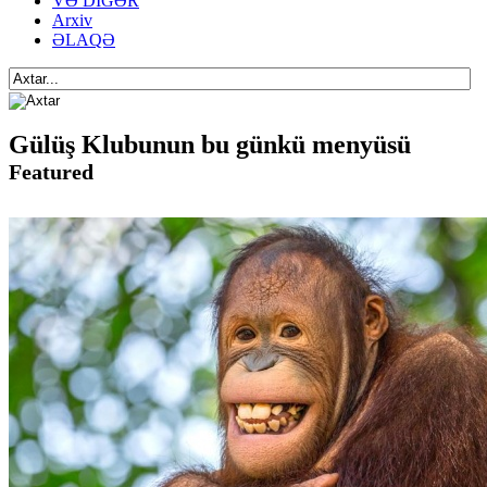
VƏ DİGƏR
Arxiv
ƏLAQƏ
Gülüş Klubunun bu günkü menyüsü
Featured