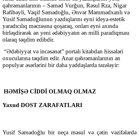
qəhrəmanlarının – Səməd Vurğun, Rəsul Rza, Nigar
Rəfibəyli, Vaqif Səmədoğlu, Ənvər Məmmədxanlı və
Yusif Səmədoğlunun yazdıqlarını eyni ideya-estetik
yaradıcılıq məcrasına qoşaraq, onları eyni axında
birləşdirərək ən yeni ədəbiyyatın ən milli paradiqması
olaraq təqdim edibdir.
“Ədəbiyyat və incəsənət” portalı kitabdan hissələri
oxucularına təqdim edir. Anar qəhrəmanlarının ən
populyar əsərlərini bir daha yaddaşlarda təzələyir:
HƏMİŞƏ CİDDİ OLMAQ OLMAZ
Yaxud DOST ZARAFATLARI
Yusif Səmədoğlu bir neçə məsul və çətin vəzifələrdə