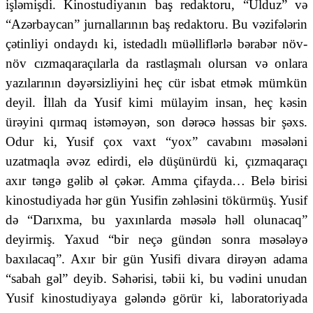
işləmişdi. Kinostudiyanın baş redaktoru, “Ulduz” və
“Azərbaycan” jurnallarının baş redaktoru. Bu vəzifələrin
çətinliyi ondaydı ki, istedadlı müəlliflərlə bərabər növ-
növ cızmaqaraçılarla da rastlaşmalı olursan və onlara
yazılarının dəyərsizliyini heç cür isbat etmək mümkün
deyil. İllah da Yusif kimi mülayim insan, heç kəsin
ürəyini qırmaq istəməyən, son dərəcə həssas bir şəxs.
Odur ki
,
Yusif çox vaxt “yox” cavabını məsələni
uzatmaqla əvəz edirdi, elə düşünürdü ki, çızmaqaraçı
axır təngə gəlib əl çəkər. Amma çifayda… Belə birisi
kinostudiyada hər gün Yusifin zəhləsini tökürmüş. Yusif
də “Darıxma, bu yaxınlarda məsələ həll olunacaq”
deyirmiş. Yaxud “bir neçə gündən sonra məsələyə
baxılacaq”. Axır bir gün Yusifi divara dirəyən adama
“sabah gəl” deyib. Səhərisi, təbii ki, bu vədini unudan
Yusif kinostudiyaya gələndə görür ki, laboratoriyada