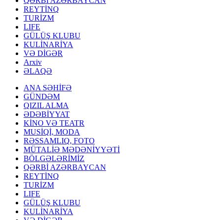
QƏRBİ AZƏRBAYCAN
REYTİNQ
TURİZM
LIFE
GÜLÜŞ KLUBU
KULİNARİYA
VƏ DİGƏR
Arxiv
ƏLAQƏ
ANA SƏHİFƏ
GÜNDƏM
QIZIL ALMA
ƏDƏBİYYAT
KİNO VƏ TEATR
MUSİQİ, MODA
RƏSSAMLIQ, FOTO
MÜTALİƏ MƏDƏNİYYƏTİ
BÖLGƏLƏRİMİZ
QƏRBİ AZƏRBAYCAN
REYTİNQ
TURİZM
LIFE
GÜLÜŞ KLUBU
KULİNARİYA