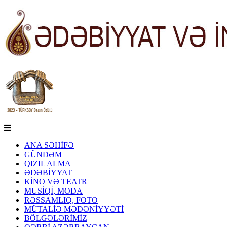
ANA SƏHİFƏ
GÜNDƏM
QIZIL ALMA
ƏDƏBİYYAT
KİNO VƏ TEATR
MUSİQİ, MODA
RƏSSAMLIQ, FOTO
MÜTALİƏ MƏDƏNİYYƏTİ
BÖLGƏLƏRİMİZ