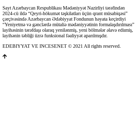
Sayt Azərbaycan Respublikası Mədəniyyət Nazirliyi tərəfindən
2024-cü ildə “Qeyri-hökumət təşkilatları üçün qrant müsabiqəsi”
çərçivəsində Azərbaycan Ədəbiyyat Fondunun həyata keçirdiyi
“Yeniyetmə və gənclərdə mütaliə mədəniyyətinin formalaşdırılması”
layihəsinin tərəfdaşı olaraq yenilənmiş, yeni bölmələr əlavə ediımiş,
layihənin təbliği üzrə funksional fəaliyyət aparılmışdır.
EDEBIYYAT VE INCESENET © 2021 All rights reserved.