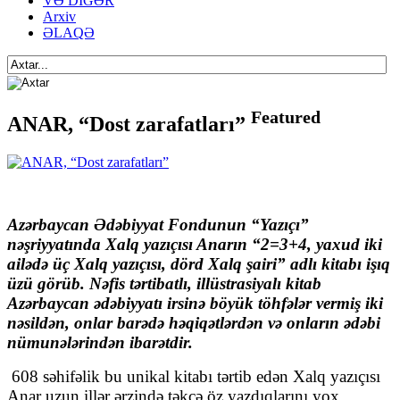
VƏ DİGƏR
Arxiv
ƏLAQƏ
Featured
ANAR, “Dost zarafatları”
Azərbaycan Ədəbiyyat Fondunun “Yazıçı”
nəşriyyatında Xalq yazıçısı Anarın “2=3+4, yaxud iki
ailədə üç Xalq yazıçısı, dörd Xalq şairi” adlı kitabı işıq
üzü görüb. Nəfis tərtibatlı, illüstrasiyalı kitab
Azərbaycan ədəbiyyatı irsinə böyük töhfələr vermiş iki
nəsildən, onlar barədə həqiqətlərdən və onların ədəbi
nümunələrindən ibarətdir.
608 səhifəlik bu unikal kitabı tərtib edən Xalq yazıçısı
Anar uzun illər ərzində təkcə öz yazdıqlarını yox,