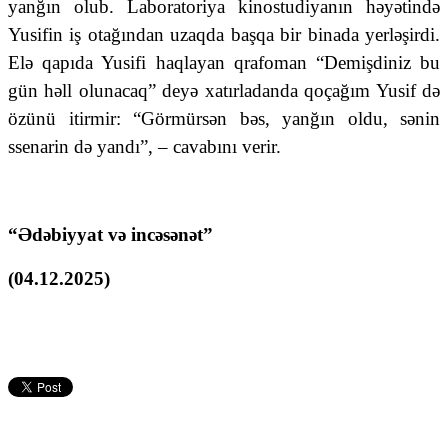
yanğın olub. Laboratoriya kinostudiyanın həyətində
Yusifin iş otağından uzaqda başqa bir binada yerləşirdi.
Elə qapıda Yusifi haqlayan qrafoman “Demişdiniz bu
gün həll olunacaq” deyə xatırladanda qoçağım Yusif də
özünü itirmir: “Görmürsən bəs, yanğın oldu, sənin
ssenarin də yandı”, – cavabını verir.
“Ədəbiyyat və incəsənət”
(04.12.2025)