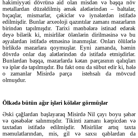
hakimiyyəti dövrünə aid olan misdən və başqa növ
metallardan düzəldilmiş əmək alətlərindən – baltalar,
bıçaqlar, mismarlar, çəkiclər və iynələrdən istifadə
edilmişdir. Bunlar arxeoloji qazıntılar zamanı məzarların
birindən tapılmışdır. Tarixi mənbələrə istinad edərək
deyə bilərik ki, misirlilər ölənlərin dirilməsinə və bu
əşyalardan istifadə etməsinə inanmışlar. Onları ölülərlə
birlikdə məzarlara qoymuşlar. Eyni zamanda, həmin
dövrdə onlar daş alətlərindən də istifadə etmişdirlər.
Bunlardan başqa, məzarlarda kətan parçasının qalıqları
və iplər də tapılmışdır. Bu fakt onu da sübut edir ki, hələ
o zamanlar Misirdə parça
istehsalı da mövcud
olmuşdur.
Ölkədə bütün ağır işləri kölələr görmüşlər
Əski çağlardan başlayaraq Misirdə Nil çayı boyu şəhər
və qəsəbələr salınmışdır. Tikinti zamanı kərpicdən və
taxtadan istifadə edilmişdir. Misirlilər artıq taxta
məmulatlarından, mis, gil və saxsı qablardan da