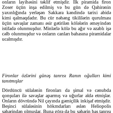
onların layihəsini təklif etmişdir. İlk piramida firon
Zoser üçün inşa edilmiş və bu gün də Qahirənin
yaxınlığında yerləşən Sakkara kəndində tarixi abidə
kimi qalmaqdadır. Bu cür nəhəng tikililərin qurulması
üçün savaşlar zamanı əsir gətirilən kölələrin əməyindən
istifadə olunmuşdur. Minlərlə kölə bu ağır və əzablı işə
cəlb olunmuşdur və onların canları bahasına piramidalar
ucalmışdır.
Fironlar özlərini günəş tanrısı Ranın oğulları kimi
tanıtmışlar
Dördüncü sülalənin fironları da şimal və cənubda
qonşuları ilə savaşlar aparmış və uğurlar əldə etmişlər.
Onların dövründə Nil çayında gəmiçilik inkişaf etmişdir.
Beşinci sülaləsinin hökmdarları əslən Heliopolis
şəhərindən olmuşlar. Buna görə də bu şəhərin baş tanrısı