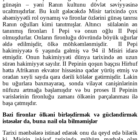
günəşin – yəni Ranın kultunu dövlət səviyyəsinə
ucaltmışdırlar. Bu kult gələcəkdə Misir tarixində çox
əhəmiyyətli rol oynamış və fironlar özlərini günəş tanrısı
Ranın oğulları kimi tanıtmışlar. Altıncı
sülalənin ən
tanınmış fironları I Pepi və onun oğlu II Pepi
olmuşdurlar. Onların fironluğu dövründə böyük uğurlar
əldə edilmişdir, ölkə möhkəmlənmişdir.
II Pepi
hakimiyyətə 6 yaşında gəlmiş və 94 il Misiri idarə
etmişdir. Onun hakimiyyəti dünya tarixində ən uzun
sürən hakimiyyət sayılır. II Pepinin qoşun başçısı Hirhuf
hətta Afrikanın ekvator hissəsinə qədər yürüş etmiş və
oradan xeyli sayda qara dərili kölələr gətirmişdir. Lakin
bu uğurlara baxmayaraq, sonda vilayət canişinlərinin
nüfuzu artmağa başlamışdır və bu proses II Pepinin
varislərinin fironluğu zamanı ölkənin parçalanması ilə
başa çatmışdır.
Bəzi fironlar ölkəni birləşdirmək və gücləndirmək
istəsələr də, buna nail ola bilməmişlər
Tarixi mənbələrə istinad edərək onu da qeyd edə bilərik
ki, Misirin inkişaf tarixində mühüm mərhələ olan