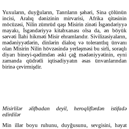
Yuxuların, duyğuların, Tanrıların şəhəri, Sina çölünün
incisi, Aralıq dənizinin mirvarisi, Afrika qitəsinin
möcüzəsi, Nilin zümrüd qaşı Misirin zinəti İsgəndəriyyə
mayakı, İsgəndəriyyə kitabxanası olsa da, ən böyük
sərvəti İlahi hikməti Misir ehramlarıdır. Sivilizasiyaların,
mədəniyyətlərin, dinlərin dialoq və tolerantlıq ünvanı
olan Misirin Nilin hövzəsində yerləşməsi bu sirli, soraqlı
diyarı bineyi-qədimdən əski çağ mədəniyyətinin, eyni
zamanda qüdrətli iqtisadiyyatın əsas ünvanlarından
birinə çevirmişdir.
Misirlilər əlifbadan deyil, heroqliflərdən istifadə
edirdilər
Min illər boyu ruhunu, duyğusunu, sevgisini, həyat