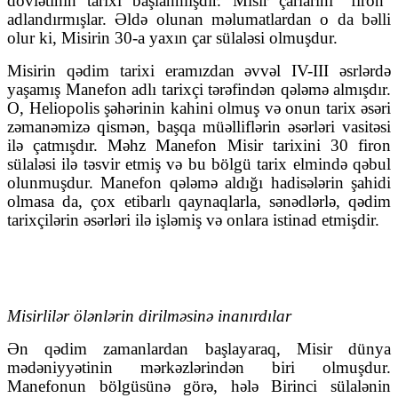
dövlətinin tarixi başlanmışdır. Misir çarlarını “firon”
adlandırmışlar. Əldə olunan məlumatlardan o da bəlli
olur ki, Misirin 30-a yaxın çar sülaləsi olmuşdur.
Misirin qədim tarixi eramızdan əvvəl IV-III əsrlərdə
yaşamış Manefon adlı tarixçi tərəfindən qələmə almışdır.
O, Heliopolis şəhərinin kahini olmuş və onun tarix əsəri
zəmanəmizə qismən, başqa müəlliflərin əsərləri vasitəsi
ilə çatmışdır. Məhz Manefon Misir tarixini 30 firon
sülaləsi ilə təsvir etmiş və bu bölgü tarix elmində qəbul
olunmuşdur. Manefon qələmə aldığı hadisələrin şahidi
olmasa da, çox etibarlı qaynaqlarla, sənədlərlə, qədim
tarixçilərin əsərləri ilə işləmiş və onlara istinad etmişdir.
Misirlilər ölənlərin dirilməsinə inanırdılar
Ən qədim zamanlardan başlayaraq, Misir dünya
mədəniyyətinin mərkəzlərindən biri olmuşdur.
Manefonun bölgüsünə görə, hələ Birinci sülalənin