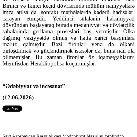
Birinci və İkinci keçid dövrlərində mühüm nailiyyətlərə
imza atılsa da, sonrakı mərhələlərdə kədərli hadisələr
cərəyan etmişdir. Yeddinci sülalənin hakimiyyəti
dövründən başlayaraq burada mədəniyyət və dövlətçilik
sahələrində geriləmə prosesləri baş vermişdir. Ölkə
dağınıq vəziyyətdə olmuş və hətta xarici basqınlara
məruz qalmışdır. Bəzi fironlar yenə də ölkəni
birləşdirmək və gücləndirmək istəsələr də, buna nail ola
bilməmişlər. Bu zaman fironlar öz iqamətgahlarını
Memfisdən Herakliopolisə köçürmüşlər.
“Ədəbiyyat və incəsənət”
(12.06.2026)
Sayt Azərbaycan Respublikası Mədəniyyət Nazirliyi tərəfindən