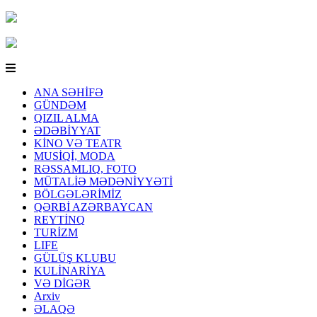
ANA SƏHİFƏ
GÜNDƏM
QIZIL ALMA
ƏDƏBİYYAT
KİNO VƏ TEATR
MUSİQİ, MODA
RƏSSAMLIQ, FOTO
MÜTALİƏ MƏDƏNİYYƏTİ
BÖLGƏLƏRİMİZ
QƏRBİ AZƏRBAYCAN
REYTİNQ
TURİZM
LIFE
GÜLÜŞ KLUBU
KULİNARİYA
VƏ DİGƏR
Arxiv
ƏLAQƏ