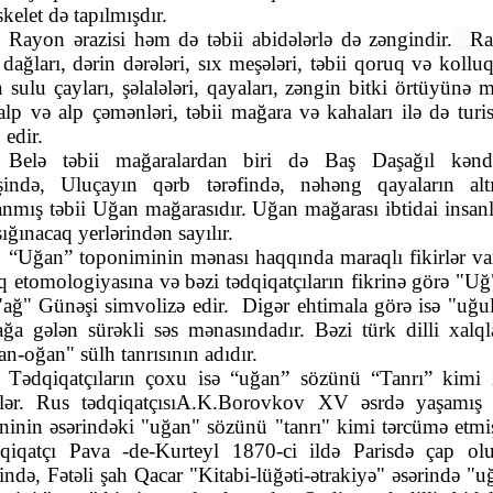
skelet də tapılmışdır.
Rayon ərazisi həm də təbii abidələrlə də zəngindir.
Ra
dağları, dərin dərələri, sıx meşələri, təbii qoruq və kolluq
n sulu çayları, şəlalələri, qayaları, zəngin bitki örtüyünə 
alp və alp çəmənləri, təbii mağara və kahaları ilə də turist
 edir.
Belə təbii mağaralardan biri də Baş Daşağıl kənd
işində, Uluçayın qərb tərəfində, nəhəng qayaların alt
anmış təbii Uğan mağarasıdır. Uğan mağarası ibtidai insanl
sığınacaq yerlərindən sayılır.
“Uğan” toponiminin mənası haqqında maraqlı fikirlər var
q etomologiyasına və bəzi tədqiqatçıların fikrinə görə
"Uğ
"ağ" Günəşi simvolizə edir.
Digər ehtimala görə isə "uğul
ağa gələn sürəkli səs mənasındadır. Bəzi türk dilli xalql
an-oğan" sülh tanrısının adıdır.
Tədqiqatçıların çoxu isə “uğan” sözünü “Tanrı” kimi 
rlər.
Rus tədqiqatçısıA.K.Borovkov XV əsrdə yaşamış 
ninin əsərindəki "uğan" sözünü "tanrı" kimi tərcümə etmiş
qiqatçı Pava -de-Kurteyl 1870-ci ildə Parisdə çap ol
rində, Fətəli şah Qacar "Kitabi-lüğəti-ətrakiyə" əsərində "u