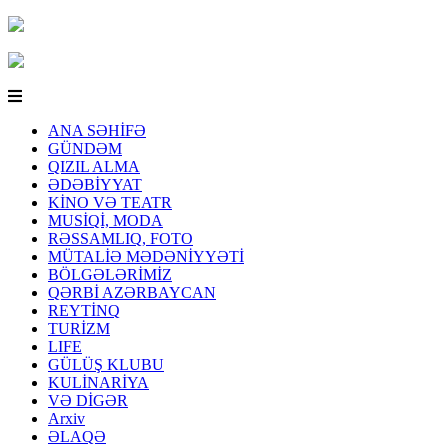
ANA SƏHİFƏ
GÜNDƏM
QIZIL ALMA
ƏDƏBİYYAT
KİNO VƏ TEATR
MUSİQİ, MODA
RƏSSAMLIQ, FOTO
MÜTALİƏ MƏDƏNİYYƏTİ
BÖLGƏLƏRİMİZ
QƏRBİ AZƏRBAYCAN
REYTİNQ
TURİZM
LIFE
GÜLÜŞ KLUBU
KULİNARİYA
VƏ DİGƏR
Arxiv
ƏLAQƏ