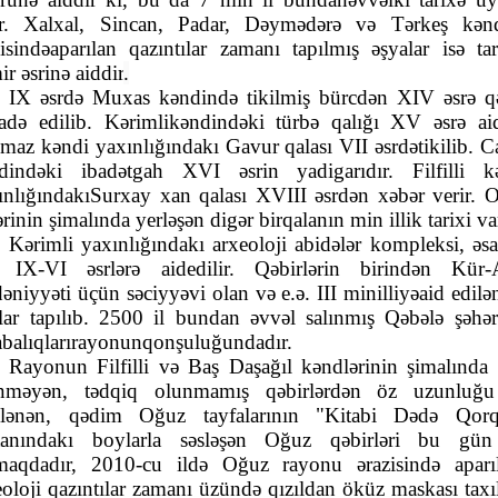
ir. Xalxal, Sincan, Padar, Dəymədərə və Tərkeş kənd
zisində
aparılan qazıntılar zamanı tapılmış əşyalar isə tar
r əsrinə aiddir
.
IX əsrdə Muxas kəndində tikilmiş bürcdən XIV əsrə q
ifadə edilib. Kərimli
kəndindəki türbə qalığı XV əsrə aid
maz kəndi yaxınlığındakı Gavur qalası VII əsrdə
tikilib. 
dindəki ibadətgah XVI əsrin yadigarıdır. Filfilli k
ınlığındakı
Surxay xan qalası XVIII əsrdən xəbər verir. 
ərinin şimalında yerləşən digər bir
qalanın min illik tarixi va
Kərimli yaxınlığındakı arxeoloji abidələr kompleksi, əsa
. IX-VI əsrlərə aid
edilir. Qəbirlərin birindən Kür-
əniyyəti üçün səciyyəvi olan və e.ə. III minilliyə
aid edilə
lar tapılıb. 2500 il bundan əvvəl salınmış Qəbələ şəhər
balıqları
rayonun
qonşuluğundadır.
Rayonun Filfilli və Baş Daşağıl kəndlərinin şimalında 
inməyən, tədqiq olunmamış qəbirlərdən öz uzunluğu
qlənən, qədim Oğuz tayfalarının "Kitabi Dədə Qor
tanındakı boylarla səsləşən Oğuz qəbirləri bu gü
maqdadır, 2010-cu ildə Oğuz rayonu ərazisində aparı
eoloji qazıntılar zamanı üzündə qızıldan öküz maskası taxı