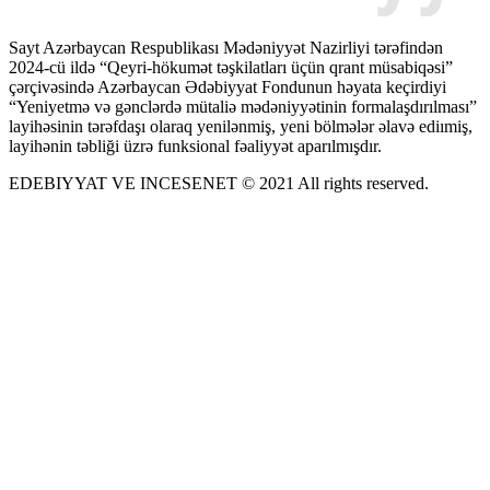
Sayt Azərbaycan Respublikası Mədəniyyət Nazirliyi tərəfindən
2024-cü ildə “Qeyri-hökumət təşkilatları üçün qrant müsabiqəsi”
çərçivəsində Azərbaycan Ədəbiyyat Fondunun həyata keçirdiyi
“Yeniyetmə və gənclərdə mütaliə mədəniyyətinin formalaşdırılması”
layihəsinin tərəfdaşı olaraq yenilənmiş, yeni bölmələr əlavə ediımiş,
layihənin təbliği üzrə funksional fəaliyyət aparılmışdır.
EDEBIYYAT VE INCESENET © 2021 All rights reserved.