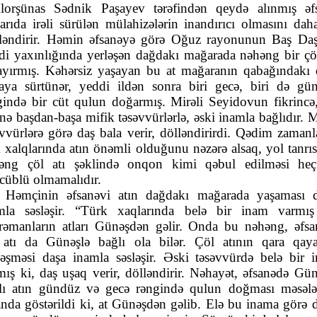
klorşünas Sədnik Paşayev tərəfindən qeydə alınmış əf
arıda irəli sürülən mülahizələrin inandırıcı olmasını dah
ləndirir. Həmin əfsanəyə görə Oğuz rayonunun Baş Daş
di yaxınlığında yerləşən dağdakı mağarada nəhəng bir çöl
ayırmış. Kəhərsiz yaşayan bu at mağaranın qabağındakı 
aya sürtünər, yeddi ildən sonra biri gecə, biri də gü
gində bir cüt qulun doğarmış. Mirəli Seyidovun fikrincə
anə başdan-başa mifik təsəvvürlərlə, əski inamla bağlıdır. M
əvvürlərə görə daş bala verir, dölləndirirdi. Qədim zamanl
k xalqlarında atın önəmli olduğunu nəzərə alsaq, yol tanrıs
əng çöl atı şəklində onqon kimi qəbul edilməsi he
ccüblü olmamalıdır.
Həmçinin əfsanəvi atın dağdakı mağarada yaşaması 
mla səsləşir. “Türk xaqlarında belə bir inam varmış
rəmanların atları Günəşdən gəlir. Onda bu nəhəng, əfsa
 atı da Günəşlə bağlı ola bilər. Çöl atının qara qay
ləşməsi daşa inamla səsləşir. Əski təsəvvürdə belə bir 
mış ki, daş uşaq verir, dölləndirir. Nəhayət, əfsanədə Gün
lı atın gündüz və gecə rəngində qulun doğması məsələ
anda göstərildi ki, at Günəşdən gəlib. Elə bu inama görə d