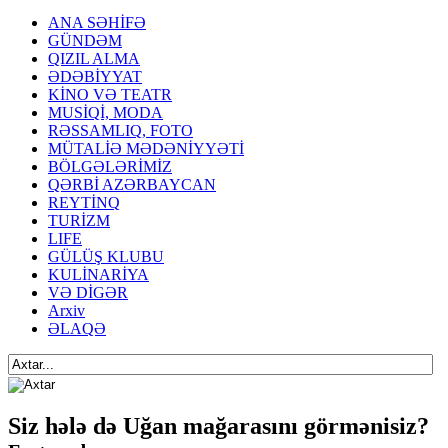
ANA SƏHİFƏ
GÜNDƏM
QIZIL ALMA
ƏDƏBİYYAT
KİNO VƏ TEATR
MUSİQİ, MODA
RƏSSAMLIQ, FOTO
MÜTALİƏ MƏDƏNİYYƏTİ
BÖLGƏLƏRİMİZ
QƏRBİ AZƏRBAYCAN
REYTİNQ
TURİZM
LIFE
GÜLÜŞ KLUBU
KULİNARİYA
VƏ DİGƏR
Arxiv
ƏLAQƏ
Siz hələ də Uğan mağarasını görmənisiz?