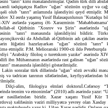
dəsini "tanrı" kimi mənalandırmışlar. Qədim türk dilli abidəl
kəmli tədqiqatçısı Radlov "uğan" sözünün uyğur və cağ
şəli olub "tanrı” anlamında işləndiyini qeyd etmişdir. Mi
idov XI əsrdə yaşamış Yusif Balasaqunlunun "Kutadqu bil
I-XIV əsrlərdə yaşamış Əl- Xarəzminin "Məhəbbətnamə
ullah-əl Qütbinin "Xosrov və Şirin" əsərlərində "u
dəsinin "tanrı" mənasında işlənildiyini bildirir. Türk
ayonçikovski də Abdullah əl-Qütbinin adı çəkilən əsərin
lərin lüğətini hazırlayarkən "uğan" sözünü "tanrı” 
cümə etmişdir. P.M. Melioranski 1900-cü ildə Peterburqda 
irdiyi "Arabskiy filoloq o turetskom yazıke" əsərində XIV
llifi ibn Mühənnanın əsərlərində rast gəlinən "uğan" söz
tanrı" mənasında işlənildiyi göstərilmişdir.
Lakin sonralar türk dillərində "uğan" sözü əvvəlki məna
rmiş və tədricən tanrının sifətlərindən, keyfiyyətlərindən bi
rilmişdir.
Dilçi-alim, filologiya elmləri doktoru
İ.Cəfərsoy “
lərində teonim və etnonimlər” (2010) adlı əsərində
yazır: “
U
ər nəsillərindən biridir. Xəzər xaqanı Yusif Kür 
rdova) xəlifəsinin vəziri milliyyətcə yevrey olan Xasday 
ruta məktubunda yazır ki, Uğan Xəzər nəslidir. Onların qal