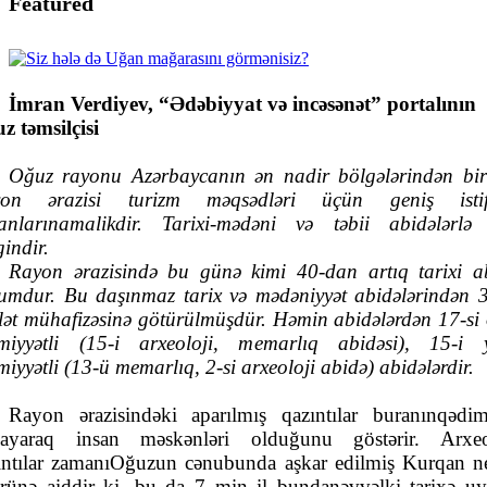
Featured
İmran Verdiyev, “Ədəbiyyat və incəsənət” portalının
z təmsilçisi
Oğuz rayonu Azərbaycanın ən nadir bölgələrindən biri
yon ərazisi turizm məqsədləri üçün geniş istif
anlarına
malikdir.
Tarixi-mədəni və təbii abidələrlə
gindir.
Rayon ərazisində bu günə kimi 40-dan artıq tarixi a
umdur. Bu daşınmaz tarix və mədəniyyət abidələrindən 3
lət mühafizəsinə götürülmüşdür. Həmin abidələrdən 17-si 
miyyətli (15-i arxeoloji, memarlıq abidəsi), 15-i y
miyyətli (13-ü memarlıq, 2-si arxeoloji abidə) abidələrdir.
Rayon ərazisindəki aparılmış qazıntılar buranın
qədi
layaraq insan məskənləri olduğunu göstərir. Arxeo
ıntılar zamanı
Oğuzun cənubunda aşkar edilmiş Kurqan ne
rünə aiddir ki, bu da 7 min il bundan
əvvəlki tarixə u