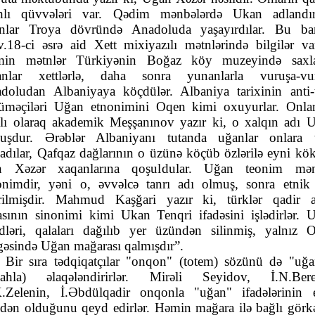
ahlı qüvvələri var. Qədim mənbələrdə Ukan adlandır
nlar Troya dövründə Anadoluda yaşayırdılar. Bu ba
əv.18-ci əsrə aid Xett mixiyazılı mətnlərində bilgilər var
in mətnlər Türkiyənin Boğaz köy muzeyində saxla
nlar xettlərlə, daha sonra yunanlarla vuruşa-vu
doludan Albaniyaya köçdülər. Albaniya tarixinin anti-
cüməçiləri Uğan etnonimini Oqen kimi oxuyurlar. Onla
qlı olaraq akademik Meşşanınov yazır ki, o xalqın adı 
uşdur. Ərəblər Albaniyanı tutanda uğanlar onlara 
adılar, Qafqaz dağlarının o üzünə köçüb özlərilə eyni kö
n Xəzər xaqanlarına qoşuldular. Uğan teonim mən
onimdir, yəni o, əvvəlcə tanrı adı olmuş, sonra etnik
rilmişdir. Mahmud Kaşğari yazır ki, türklər qadir a
asının sinonimi kimi Ukan Tenqri ifadəsini işlədirlər. 
dləri, qalaları dağılıb yer üzündən silinmiş, yalnız 
gəsində Uğan mağarası qalmışdır”.
Bir sıra tədqiqatçılar "onqon" (totem) sözünü də "uğa
lahla) əlaqələndirirlər. Mirəli Seyidov, İ.N.Bere
.Zelenin, İ.Əbdülqadir onqonla "uğan" ifadələrinin 
dən olduğunu qeyd edirlər. Həmin mağara ilə bağlı görk