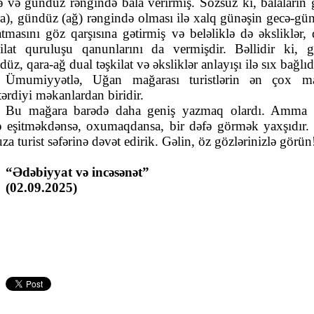
ə və gündüz rəngində bala verirmiş. Sözsüz ki, balaların 
ra), gündüz (ağ) rəngində olması ilə xalq günəşin gecə-gü
atmasını göz qarşısına gətirmiş və beləliklə də əksliklər, 
kilat quruluşu qanunlarını da vermişdir. Bəllidir ki, g
üz, qara-ağ dual təşkilat və əksliklər anlayışı ilə sıx bağlıd
Ümumiyyətlə, Uğan mağarası turistlərin ən çox m
tərdiyi məkanlardan biridir.
Bu mağara barədə daha geniş yazmaq olardı. Amma
ə eşitməkdənsə, oxumaqdansa, bir dəfə görmək yaxşıdır. 
a turist səfərinə dəvət edirik. Gəlin, öz gözlərinizlə görün
“Ədəbiyyat və incəsənət”
(02.09.2025)