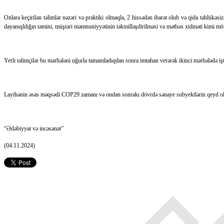
Onlara keçirilən təlimlər nəzəri və praktiki olmaqla, 2 hissədən ibarət olub və qida təhlükəsi
dayanıqlılığın təmini, müştəri məmnuniyyətinin təkmilləşdirilməsi və mətbəx xidməti kimi möv
Yerli təlimçilər bu mərhələni uğurla tamamladıqdan sonra imtahan verərək ikinci mərhələdə işt
Layihənin əsas məqsədi COP29 zamanı və ondan sonrakı dövrdə sənaye subyektlərin qeyd olun
“Ədəbiyyat və incəsənət”
(04.11.2024)