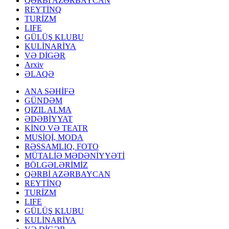
QƏRBİ AZƏRBAYCAN
REYTİNQ
TURİZM
LIFE
GÜLÜŞ KLUBU
KULİNARİYA
VƏ DİGƏR
Arxiv
ƏLAQƏ
ANA SƏHİFƏ
GÜNDƏM
QIZIL ALMA
ƏDƏBİYYAT
KİNO VƏ TEATR
MUSİQİ, MODA
RƏSSAMLIQ, FOTO
MÜTALİƏ MƏDƏNİYYƏTİ
BÖLGƏLƏRİMİZ
QƏRBİ AZƏRBAYCAN
REYTİNQ
TURİZM
LIFE
GÜLÜŞ KLUBU
KULİNARİYA