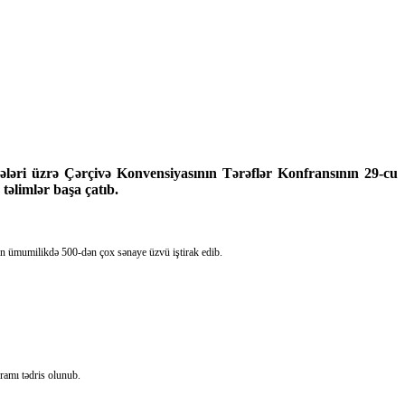
mələri üzrə Çərçivə Konvensiyasının Tərəflər Konfransının 29-cu
 təlimlər başa çatıb.
dən ümumilikdə 500-dən çox sənaye üzvü iştirak edib.
ramı tədris olunub.