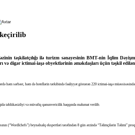
keçirilib
əzinin təşkilatçılığı ilə turizm sənayesinin BMT-nin İqlim Dəyiş
rı və digər ictimai-iaşə obyektlərinin əməkdaşları üçün təşkil edilən
lərdə həm sərbəst, həm də hotellərin tərkibində fəaliyyət göstərən 220 ictimai-iaşə müəssisəsin
ida təhlükəsizliyi və müvafiq qanunvericilik haqqında məlumat verilib.
nın (“Wordlchefs”) beynəlxalq ekspertləri tərəfindən 8 gün ərzində “Təlimçilərin Təlimi” proq