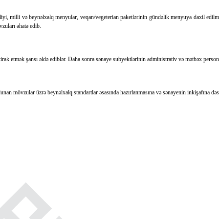
zliyi, milli və beynəlxalq menyular, veqan/vegeterian paketlərinin gündəlik menyuya daxil edilm
zuları əhatə edib.
irak etmək şansı əldə ediblər. Daha sonra sənaye subyektlərinin administrativ və mətbəx personal
an mövzular üzrə beynəlxalq standartlar əsasında hazırlanmasına və sənayenin inkişafına dəs