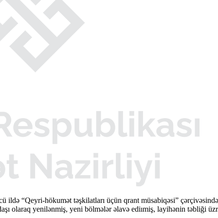
cü ildə “Qeyri-hökumət təşkilatları üçün qrant müsabiqəsi” çərçivəsi
şı olaraq yenilənmiş, yeni bölmələr əlavə ediımiş, layihənin təbliği üzr