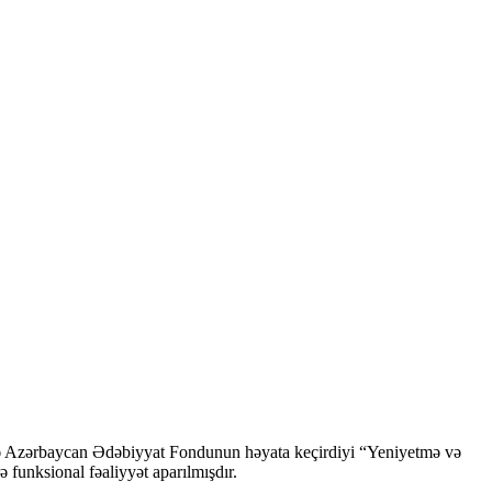
ndə Azərbaycan Ədəbiyyat Fondunun həyata keçirdiyi “Yeniyetmə və
ə funksional fəaliyyət aparılmışdır.