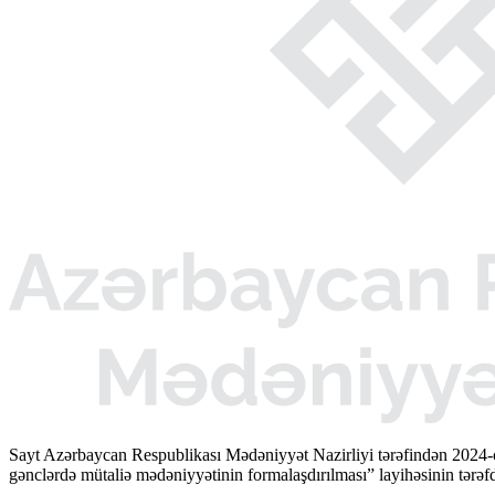
Sayt Azərbaycan Respublikası Mədəniyyət Nazirliyi tərəfindən 2024-
gənclərdə mütaliə mədəniyyətinin formalaşdırılması” layihəsinin tərəfda