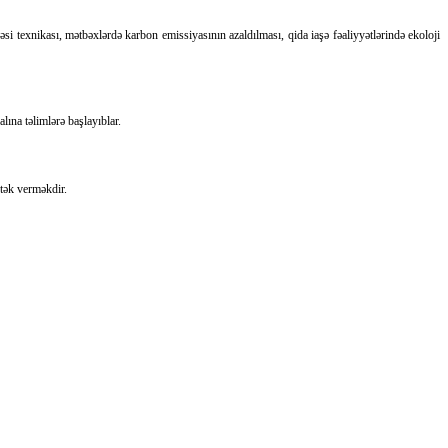
əsi texnikası, mətbəxlərdə karbon emissiyasının azaldılması, qida iaşə fəaliyyətlərində ekoloji
ına təlimlərə başlayıblar.
tək verməkdir.