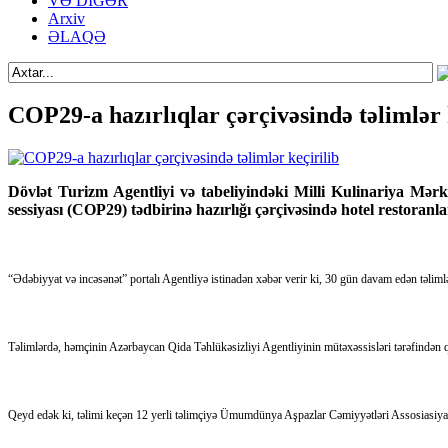
VƏ DİGƏR
Arxiv
ƏLAQƏ
COP29-a hazırlıqlar çərçivəsində təlimlər 
Dövlət Turizm Agentliyi və tabeliyindəki Milli Kulinariya Mərk
sessiyası (COP29) tədbirinə hazırlığı çərçivəsində hotel restoranla
“Ədəbiyyat və incəsənət” portalı Agentliyə istinadən xəbər verir ki, 30 gün davam edən təlim
Təlimlərdə, həmçinin Azərbaycan Qida Təhlükəsizliyi Agentliyinin mütəxəssisləri tərəfindən q
Qeyd edək ki, təlimi keçən 12 yerli təlimçiyə Ümumdünya Aşpazlar Cəmiyyətləri Assosiasiyası