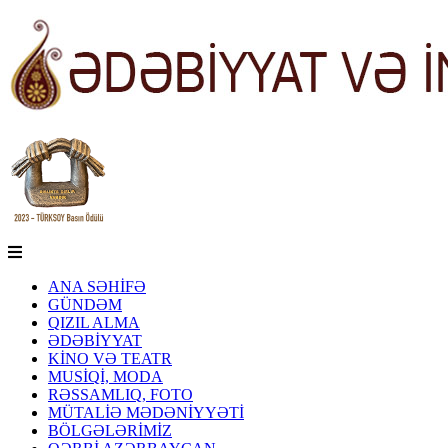
ANA SƏHİFƏ
GÜNDƏM
QIZIL ALMA
ƏDƏBİYYAT
KİNO VƏ TEATR
MUSİQİ, MODA
RƏSSAMLIQ, FOTO
MÜTALİƏ MƏDƏNİYYƏTİ
BÖLGƏLƏRİMİZ