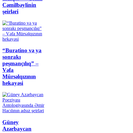
Cəmilbəylinin
şeirləri
“Buratino və ya
sonrakı
peşmançılıq” –
Vəfa
Mürsəlqızının
hekayəsi
Güney
Azərbaycan