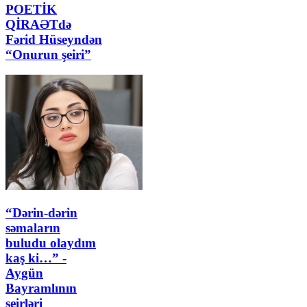
POETİK
QİRAƏTdə
Fərid Hüseyndən
“Onurun şeiri”
“Dərin-dərin
səmaların
buludu olaydım
kaş ki…” -
Aygün
Bayramlının
şeirləri