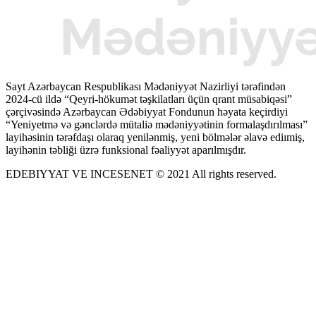
Sayt Azərbaycan Respublikası Mədəniyyət Nazirliyi tərəfindən
2024-cü ildə “Qeyri-hökumət təşkilatları üçün qrant müsabiqəsi”
çərçivəsində Azərbaycan Ədəbiyyat Fondunun həyata keçirdiyi
“Yeniyetmə və gənclərdə mütaliə mədəniyyətinin formalaşdırılması”
layihəsinin tərəfdaşı olaraq yenilənmiş, yeni bölmələr əlavə ediımiş,
layihənin təbliği üzrə funksional fəaliyyət aparılmışdır.
EDEBIYYAT VE INCESENET © 2021 All rights reserved.