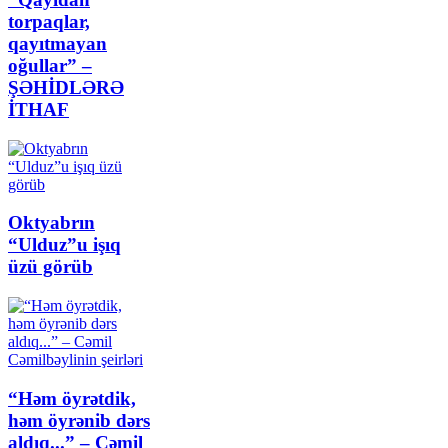
torpaqlar,
qayıtmayan
oğullar” –
ŞƏHİDLƏRƏ
İTHAF
Oktyabrın
“Ulduz”u işıq
üzü görüb
“Həm öyrətdik,
həm öyrənib dərs
aldıq...” – Cəmil