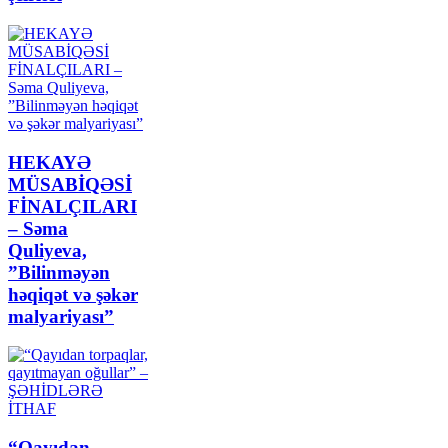
HEKAYƏ
MÜSABİQƏSİ
FİNALÇILARI
– Səma
Quliyeva,
”Bilinməyən
həqiqət və şəkər
malyariyası”
“Qayıdan