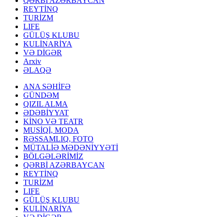
QƏRBİ AZƏRBAYCAN
REYTİNQ
TURİZM
LIFE
GÜLÜŞ KLUBU
KULİNARİYA
VƏ DİGƏR
Arxiv
ƏLAQƏ
ANA SƏHİFƏ
GÜNDƏM
QIZIL ALMA
ƏDƏBİYYAT
KİNO VƏ TEATR
MUSİQİ, MODA
RƏSSAMLIQ, FOTO
MÜTALİƏ MƏDƏNİYYƏTİ
BÖLGƏLƏRİMİZ
QƏRBİ AZƏRBAYCAN
REYTİNQ
TURİZM
LIFE
GÜLÜŞ KLUBU
KULİNARİYA