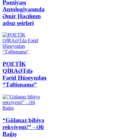
Poeziyası
Antologiyasında
Əmir Hacılının
adsız şeirləri
POETİK
QİRAƏTdə
Fərid Hüseyndən
“Təftişnamə”
“Gülənaz bibiyə
rekviyem!” - Əli
Bağış