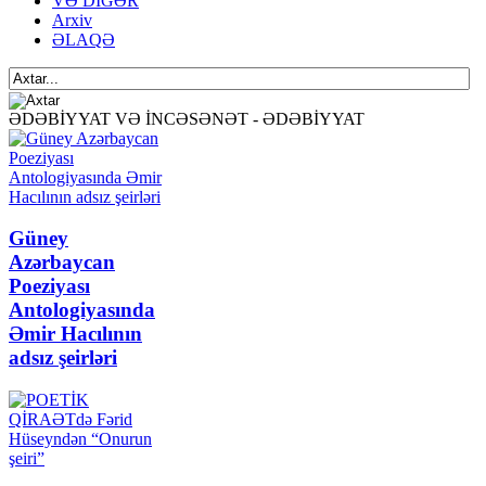
VƏ DİGƏR
Arxiv
ƏLAQƏ
ƏDƏBİYYAT VƏ İNCƏSƏNƏT - ƏDƏBİYYAT
Güney
Azərbaycan
Poeziyası
Antologiyasında
Əmir Hacılının
adsız şeirləri