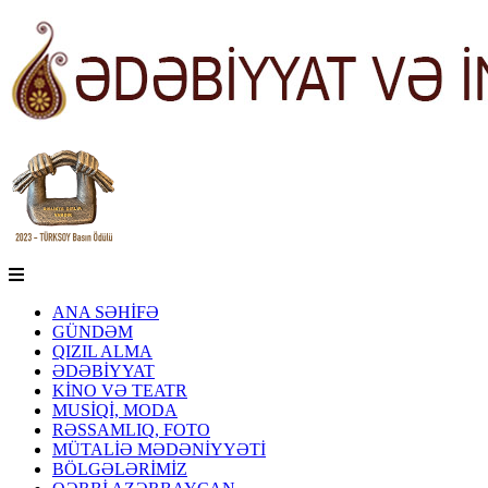
ANA SƏHİFƏ
GÜNDƏM
QIZIL ALMA
ƏDƏBİYYAT
KİNO VƏ TEATR
MUSİQİ, MODA
RƏSSAMLIQ, FOTO
MÜTALİƏ MƏDƏNİYYƏTİ
BÖLGƏLƏRİMİZ