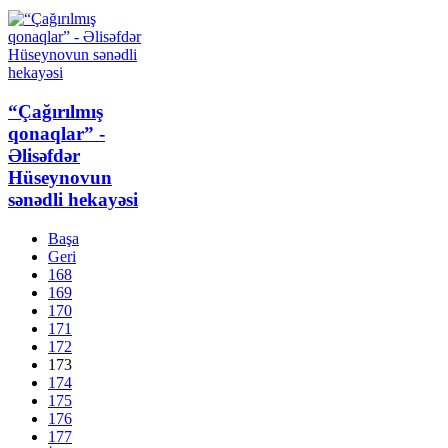
“Çağırılmış
qonaqlar” -
Əlisəfdər
Hüseynovun
sənədli hekayəsi
Başa
Geri
168
169
170
171
172
173
174
175
176
177