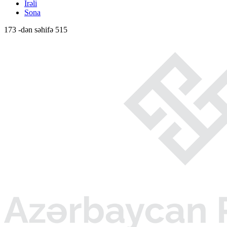
İrəli
Sona
173 -dən səhifə 515