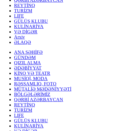
QƏRBİ AZƏRBAYCAN
REYTİNQ
TURİZM
LIFE
GÜLÜŞ KLUBU
KULİNARİYA
VƏ DİGƏR
Arxiv
ƏLAQƏ
ANA SƏHİFƏ
GÜNDƏM
QIZIL ALMA
ƏDƏBİYYAT
KİNO VƏ TEATR
MUSİQİ, MODA
RƏSSAMLIQ, FOTO
MÜTALİƏ MƏDƏNİYYƏTİ
BÖLGƏLƏRİMİZ
QƏRBİ AZƏRBAYCAN
REYTİNQ
TURİZM
LIFE
GÜLÜŞ KLUBU
KULİNARİYA