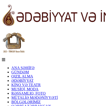
ANA SƏHİFƏ
GÜNDƏM
QIZIL ALMA
ƏDƏBİYYAT
KİNO VƏ TEATR
MUSİQİ, MODA
RƏSSAMLIQ, FOTO
MÜTALİƏ MƏDƏNİYYƏTİ
BÖLGƏLƏRİMİZ