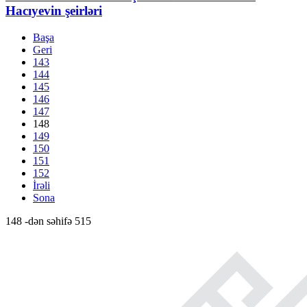
Hacıyevin şeirləri
Başa
Geri
143
144
145
146
147
148
149
150
151
152
İrəli
Sona
148 -dən səhifə 515