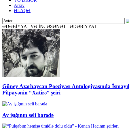
VƏ DİGƏR
Arxiv
ƏLAQƏ
ƏDƏBİYYAT VƏ İNCƏSƏNƏT - ƏDƏBİYYAT
Güney Azərbaycan Poeziyası Antologiyasında İsmayı
Pilpayənin “Xatirə” şeiri
Ay işığının seli barədə