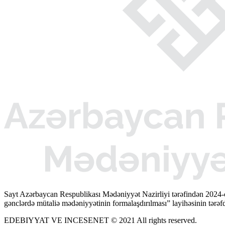
Sayt Azərbaycan Respublikası Mədəniyyət Nazirliyi tərəfindən 2024-
gənclərdə mütaliə mədəniyyətinin formalaşdırılması” layihəsinin tərəfda
EDEBIYYAT VE INCESENET © 2021 All rights reserved.