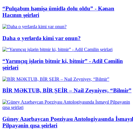
“Pulqabım həmişə ümidlə dolu oldu” - Kənan
Hacının şeirləri
Daha o yerlərdə kimi var onun?
“Yarımçıq işlərin bitmir ki, bitmir” - Adil Cəmilin
şeirləri
BİR MƏKTUB, BİR ŞEİR – Nail Zeyniyev, “Bilmir”
Güney Azərbaycan Poeziyası Antologiyasında İsmayı
Pilpayənin qısa şeirləri