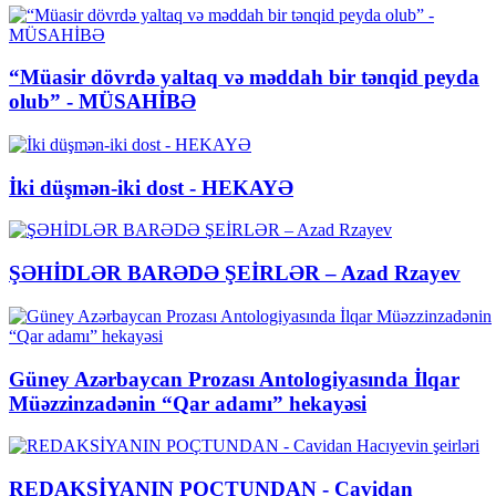
“Müasir dövrdə yaltaq və məddah bir tənqid peyda
olub” - MÜSAHİBƏ
İki düşmən-iki dost - HEKAYƏ
ŞƏHİDLƏR BARƏDƏ ŞEİRLƏR – Azad Rzayev
Güney Azərbaycan Prozası Antologiyasında İlqar
Müəzzinzadənin “Qar adamı” hekayəsi
REDAKSİYANIN POÇTUNDAN - Cavidan