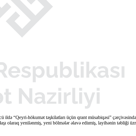
cü ildə “Qeyri-hökumət təşkilatları üçün qrant müsabiqəsi” çərçivəsi
şı olaraq yenilənmiş, yeni bölmələr əlavə ediımiş, layihənin təbliği üzr