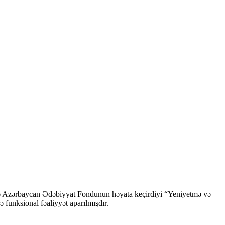
ndə Azərbaycan Ədəbiyyat Fondunun həyata keçirdiyi “Yeniyetmə və
ə funksional fəaliyyət aparılmışdır.