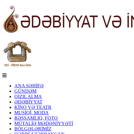
ANA SƏHİFƏ
GÜNDƏM
QIZIL ALMA
ƏDƏBİYYAT
KİNO VƏ TEATR
MUSİQİ, MODA
RƏSSAMLIQ, FOTO
MÜTALİƏ MƏDƏNİYYƏTİ
BÖLGƏLƏRİMİZ