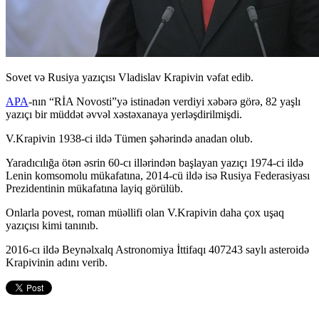
Sovet və Rusiya yazıçısı Vladislav Krapivin vəfat edib.
APA
-nın “RİA Novosti”yə istinadən verdiyi xəbərə görə, 82 yaşlı
yazıçı bir müddət əvvəl xəstəxanaya yerləşdirilmişdi.
V.Krapivin 1938-ci ildə Tümen şəhərində anadan olub.
Yaradıcılığa ötən əsrin 60-cı illərindən başlayan yazıçı 1974-ci ildə
Lenin komsomolu mükafatına, 2014-cü ildə isə Rusiya Federasiyası
Prezidentinin mükafatına layiq görülüb.
Onlarla povest, roman müəllifi olan V.Krapivin daha çox uşaq
yazıçısı kimi tanınıb.
2016-cı ildə Beynəlxalq Astronomiya İttifaqı 407243 saylı asteroidə
Krapivinin adını verib.