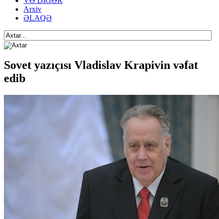
VƏ DİGƏR
Arxiv
ƏLAQƏ
Sovet yazıçısı Vladislav Krapivin vəfat
edib