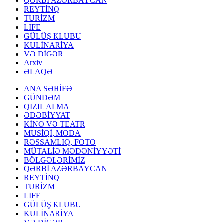
QƏRBİ AZƏRBAYCAN
REYTİNQ
TURİZM
LIFE
GÜLÜŞ KLUBU
KULİNARİYA
VƏ DİGƏR
Arxiv
ƏLAQƏ
ANA SƏHİFƏ
GÜNDƏM
QIZIL ALMA
ƏDƏBİYYAT
KİNO VƏ TEATR
MUSİQİ, MODA
RƏSSAMLIQ, FOTO
MÜTALİƏ MƏDƏNİYYƏTİ
BÖLGƏLƏRİMİZ
QƏRBİ AZƏRBAYCAN
REYTİNQ
TURİZM
LIFE
GÜLÜŞ KLUBU
KULİNARİYA