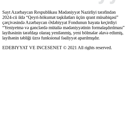
Sayt Azərbaycan Respublikası Mədəniyyət Nazirliyi tərəfindən
2024-cü ildə “Qeyri-hökumət təşkilatları üçün qrant müsabiqəsi”
çərçivəsində Azərbaycan Ədəbiyyat Fondunun həyata keçirdiyi
“Yeniyetmə və gənclərdə mütaliə mədəniyyətinin formalaşdırılması”
layihəsinin tərəfdaşı olaraq yenilənmiş, yeni bölmələr əlavə ediımiş,
layihənin təbliği üzrə funksional fəaliyyət aparılmışdır.
EDEBIYYAT VE INCESENET © 2021 All rights reserved.