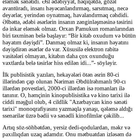
eləmək sənətidi. Əsl ədəbiyyat, həqiqətdə, gözəl
avantüradı, insanı həyəcanlandırmaq, sarsıtmaq, necə
deyərlər, yerindən oynatmaq, havalandırmaq cəhdidi.
Əlbəttə, ədəbi əsərlərin insanın zənginləşməsinə təsirini
də inkar eləmək olmaz. Orxan Pamukun romanlarından
biri təxminən belə başlayır: “Bir kitab oxudum və bütün
həyatım dəyişdi”. Danmaq olmaz ki, insanın həyatını
dəyişdirən əsərlər də var. Xüsusilə elektron rabitə
vasitələri olmayan, kitabın daha çox oxunduğu
vaxtlarda belə təsirlər hiss edilən idi...”- söyləyir.
İlk publisistik yazıları, hekayələri ötən əsrin 80-ci
illərindən çap olunan Nəriman Əbdülrəhmanlı 90-cı
illərdən povestləri, 2000-ci illərdən isə romanları ilə
tanınır. O, həmçinin kinopublisistika və kino tarixi ilə
ciddi məşğul olub, 4 cildlik "Azərbaycan kino sənəti
tarixi" monoqrafiyasını yazmaqla yanaşı, qələmə aldığı
ssenarilər üzrə bədii və sənədli kinofilmlər çəkilib...
Artıq söz-söhbətdən, yersiz dedi-qodulardan, məkr və
paxıllıqdan uzaq adamdır. Onu mətbuatdan izləsəm də