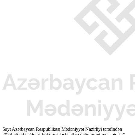
Sayt Azərbaycan Respublikası Mədəniyyət Nazirliyi tərəfindən
2024-cü ildə “Qeyri-hökumət təşkilatları üçün qrant müsabiqəsi”