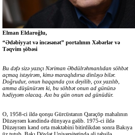
Elman Eldaroğlu,
“Ədəbiyyat və incəsənət” portalının Xəbərlər və
Təqvim şöbəsi
Bu dəfə sizə yazıçı Nəriman Əbdülrəhmanlıdan söhbət
açmaq istəyirəm, kimə maraqlıdırsa dinləyə bilər.
Doğrudur, onun haqqında çox deyilib, çox yazılıb,
amma düşünürəm ki, bu söhbət onun ad gününə
hədiyyəm olacaq. Axı bu gün onun ad günüdür.
O, 1958-ci ildə qonşu Gürcüstanın Qaraçöp mahalının
Düzəyrəm kəndində dünyaya gəlib. 1975-ci ildə
Düzəyrəm kənd orta məktəbini bitirdikdən sonra Bakıya
üz tutub. Bakı Dövlət Universitetində ali təhsilə