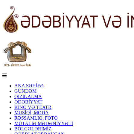
ANA SƏHİFƏ
GÜNDƏM
QIZIL ALMA
ƏDƏBİYYAT
KİNO VƏ TEATR
MUSİQİ, MODA
RƏSSAMLIQ, FOTO
MÜTALİƏ MƏDƏNİYYƏTİ
BÖLGƏLƏRİMİZ