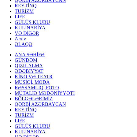
QƏRBİ AZƏRBAYCAN
REYTİNQ
TURİZM
LIFE
GÜLÜŞ KLUBU
KULİNARİYA
VƏ DİGƏR
Arxiv
ƏLAQƏ
ANA SƏHİFƏ
GÜNDƏM
QIZIL ALMA
ƏDƏBİYYAT
KİNO VƏ TEATR
MUSİQİ, MODA
RƏSSAMLIQ, FOTO
MÜTALİƏ MƏDƏNİYYƏTİ
BÖLGƏLƏRİMİZ
QƏRBİ AZƏRBAYCAN
REYTİNQ
TURİZM
LIFE
GÜLÜŞ KLUBU
KULİNARİYA