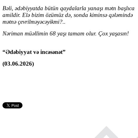
Bəli, ədəbiyyatda bütün qaydalarla yanaşı mətn başlıca
amildir. Elə bizim özümüz də, sonda kiminsə
qələmində
mətnə çevrilməyəcəyikmi?..
Nəriman müəllimin 68 yaşı tamam olur. Çox yaşasın!
“Ədəbiyyat və incəsənət”
(03.06.2026)