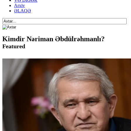
VƏ DİGƏR
Arxiv
ƏLAQƏ
Kimdir Nəriman Əbdülrəhmanlı?
Featured