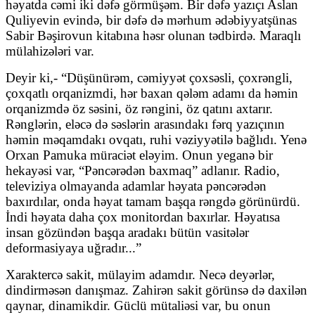
həyatda cəmi iki dəfə görmüşəm. Bir dəfə yazıçı Aslan
Quliyevin evində, bir dəfə də mərhum ədəbiyyatşünas
Sabir Bəşirovun kitabına həsr olunan tədbirdə. Maraqlı
mülahizələri var.
Deyir ki,- “Düşünürəm, cəmiyyət çoxsəsli, çoxrəngli,
çoxqatlı orqanizmdi, hər baxan qələm adamı da həmin
orqanizmdə öz səsini, öz rəngini, öz qatını axtarır.
Rənglərin, eləcə də səslərin arasındakı fərq yazıçının
həmin məqamdakı ovqatı, ruhi vəziyyətilə bağlıdı. Yenə
Orxan Pamuka müraciət eləyim. Onun yeganə bir
hekayəsi var, “Pəncərədən baxmaq” adlanır. Radio,
televiziya olmayanda adamlar həyata pəncərədən
baxırdılar, onda həyat tamam başqa rəngdə görünürdü.
İndi həyata daha çox monitordan baxırlar. Həyatısa
insan gözündən başqa aradakı bütün vasitələr
deformasiyaya uğradır...”
Xaraktercə sakit, mülayim adamdır. Necə deyərlər,
dindirməsən danışmaz. Zahirən sakit görünsə də daxilən
qaynar, dinamikdir. Güclü mütaliəsi var, bu onun