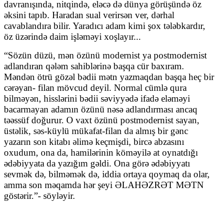
davranışında, nitqində, eləcə də dünya görüşündə öz
əksini tapıb. Haradan sual verirsən ver, dərhal
cavablandıra bilir. Yaradıcı adam kimi şox tələbkardır,
öz üzərində daim işləməyi xoşlayır...
“Sözün düzü, mən özünü modernist ya postmodernist
adlandıran qələm sahiblərinə başqa cür baxıram.
Məndən ötrü gözəl bədii mətn yazmaqdan başqa heç bir
cərəyan- filan mövcud deyil. Normal cümlə qura
bilməyən, hisslərini bədii səviyyədə ifadə eləməyi
bacarmayan adamın özünü nəsə adlandırması ancaq
təəssüf doğurur. O vaxt özünü postmodernist sayan,
üstəlik, səs-küylü mükafat-filan da almış bir gənc
yazarın son kitabı əlimə keçmişdi, bircə abzasını
oxudum, ona da, hamilərinin köməyilə at oynatdığı
ədəbiyyata da yazığım gəldi. Ona görə ədəbiyyatı
sevmək də, bilməmək də, iddia ortaya qoymaq da olar,
amma son məqamda hər şeyi ƏLAHƏZRƏT MƏTN
göstərir.”- söyləyir.