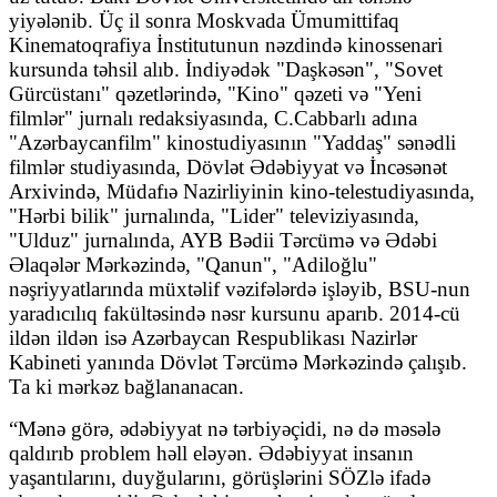
yiyələnib. Üç il sonra Moskvada Ümumittifaq
Kinematoqrafiya İnstitutunun nəzdində kinossenari
kursunda təhsil alıb. İndiyədək "Daşkəsən", "Sovet
Gürcüstanı" qəzetlərində, "Kino" qəzeti və "Yeni
filmlər" jurnalı redaksiyasında, C.Cabbarlı adına
"Azərbaycanfilm" kinostudiyasının "Yaddaş" sənədli
filmlər studiyasında, Dövlət Ədəbiyyat və İncəsənət
Arxivində, Müdafıə Nazirliyinin kino-telestudiyasında,
"Hərbi bilik" jurnalında, "Lider" televiziyasında,
"Ulduz" jurnalında, AYB Bədii Tərcümə və Ədəbi
Əlaqələr Mərkəzində, "Qanun", "Adiloğlu"
nəşriyyatlarında müxtəlif vəzifələrdə işləyib, BSU-nun
yaradıcılıq fakültəsində nəsr kursunu aparıb. 2014-cü
ildən ildən isə Azərbaycan Respublikası Nazirlər
Kabineti yanında Dövlət Tərcümə Mərkəzində çalışıb.
Ta ki mərkəz bağlananacan.
“Mənə görə, ədəbiyyat nə tərbiyəçidi, nə də məsələ
qaldırıb problem həll eləyən. Ədəbiyyat insanın
yaşantılarını, duyğularını, görüşlərini SÖZlə ifadə