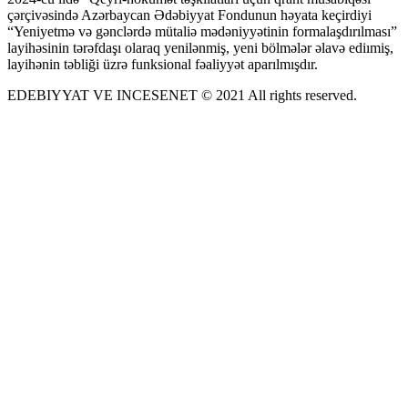
çərçivəsində Azərbaycan Ədəbiyyat Fondunun həyata keçirdiyi
“Yeniyetmə və gənclərdə mütaliə mədəniyyətinin formalaşdırılması”
layihəsinin tərəfdaşı olaraq yenilənmiş, yeni bölmələr əlavə ediımiş,
layihənin təbliği üzrə funksional fəaliyyət aparılmışdır.
EDEBIYYAT VE INCESENET © 2021 All rights reserved.