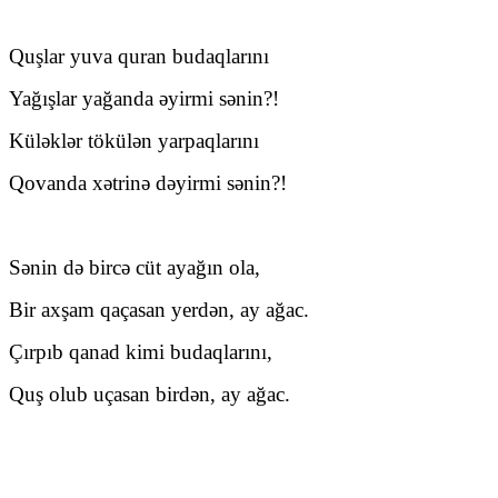
Quşlar yuva quran budaqlarını
Yağışlar yağanda əyirmi sənin?!
Küləklər tökülən yarpaqlarını
Qovanda xətrinə dəyirmi sənin?!
Sənin də bircə cüt ayağın ola,
Bir axşam qaçasan yerdən, ay ağac.
Çırpıb qanad kimi budaqlarını,
Quş olub uçasan birdən, ay ağac.