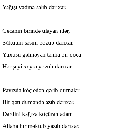
Yağışı yadına salıb darıxar.
Gecənin birində ulayan itlər,
Sükutun səsini pozub darıxar.
Yuxusu gəlməyən tənha bir qoca
Hər şeyi xeyrə yozub darıxar.
Payızda köç edən qərib durnalar
Bir qatı dumanda azıb darıxar.
Dərdini kağıza köçürən adam
Allaha bir məktub yazıb darıxar.