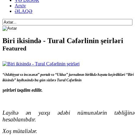
VƏ DİGƏR
Arxiv
ƏLAQƏ
Biri ikisində - Tural Cəfərlinin şeirləri
Featured
“Ədəbiyyat və incəsənət” portalı və “Ulduz” jurnalının birlikdə həyata keçirdikləri “Biri
ikisində” layihəsində bu gün sizlərə Tural Cəfərlinin
şeirləri təqdim edilir.
Layihə ən yaxşı ədəbi nümunələrin təbliğinə
hesablanıbdır.
Xoş mütaliələr.