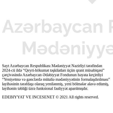
Sayt Azərbaycan Respublikası Mədəniyyət Nazirliyi tərəfindən
2024-cü ildə “Qeyri-hökumət təşkilatları üçün qrant müsabiqəsi”
çərçivəsində Azərbaycan Ədəbiyyat Fondunun həyata keçirdiyi
“Yeniyetmə və gənclərdə mütaliə mədəniyyətinin formalaşdırılması”
layihəsinin tərəfdaşı olaraq yenilənmiş, yeni bölmələr əlavə ediımiş,
layihənin təbliği üzrə funksional fəaliyyət aparılmışdır.
EDEBIYYAT VE INCESENET © 2021 All rights reserved.