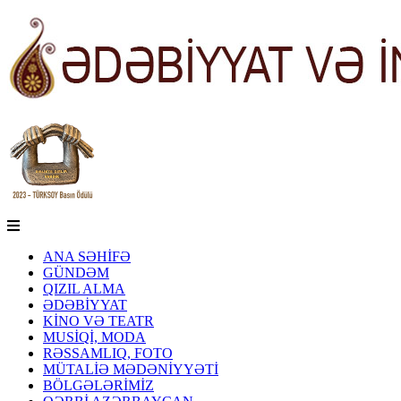
ANA SƏHİFƏ
GÜNDƏM
QIZIL ALMA
ƏDƏBİYYAT
KİNO VƏ TEATR
MUSİQİ, MODA
RƏSSAMLIQ, FOTO
MÜTALİƏ MƏDƏNİYYƏTİ
BÖLGƏLƏRİMİZ