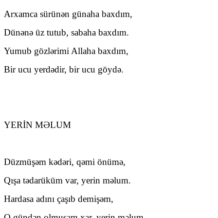
Arxamca sürünən günaha baxdım,
Dünənə üz tutub, sabaha baxdım.
Yumub gözlərimi Allaha baxdım,
Bir ucu yerdədir, bir ucu göydə.
YERİN MƏLUM
Düzmüşəm kədəri, qəmi önümə,
Qışa tədarüküm var, yerin məlum.
Hardasa adını çaşıb demişəm,
O gündən olmuşam xar, yerin məlum.