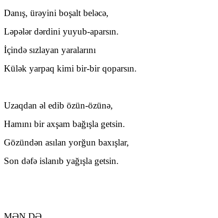
Danış, ürəyini boşalt beləcə,
Ləpələr dərdini yuyub-aparsın.
İçində sızlayan yaralarını
Külək yarpaq kimi bir-bir qoparsın.
Uzaqdan əl edib özün-özünə,
Hamını bir axşam bağışla getsin.
Gözündən asılan yorğun baxışlar,
Son dəfə islanıb yağışla getsin.
MƏN DƏ