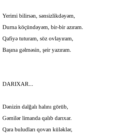
Yerimi bilirsən, sənsizlikdəyəm,
Durna köçündəyəm, bir-bir azıram.
Qafiyə tuturam, söz ovlayıram,
Başına gəlməsin, şeir yazıram.
DARIXAR...
Dənizin dalğalı halını görüb,
Gəmilər limanda qalıb darıxar.
Qara buludları qovan küləklər,