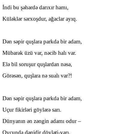
İndi bu şəhərdə darıxır hamı,
Küləklər sərxoşdur, ağaclar ayıq.
Dən səpir quşlara parkda bir adam,
Mübarək üzü var, nəcib halı var.
Elə bil soruşur quşlardan nəsə,
Görəsən, quşlara nə sualı var?!
Dən səpir quşlara parkda bir adam,
Uçur fikirləri göylərə sarı.
Dünyanın ən zəngin adamı odur –
Ovcunda dənidir dövləti-varı.