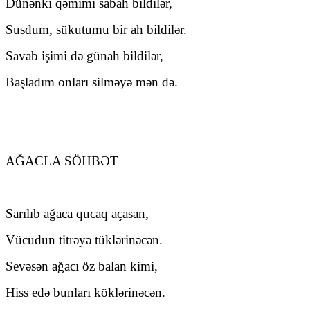
Dünənki qəmimi sabah bildilər,
Susdum, sükutumu bir ah bildilər.
Savab işimi də günah bildilər,
Başladım onları silməyə mən də.
AĞACLA SÖHBƏT
Sarılıb ağaca qucaq açasan,
Vücudun titrəyə tüklərinəcən.
Sevəsən ağacı öz balan kimi,
Hiss edə bunları köklərinəcən.