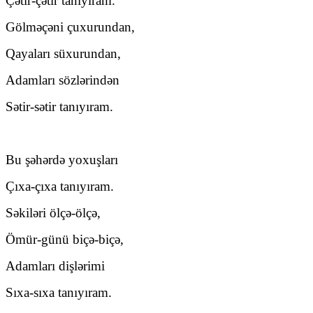
Çətir-çətir tanıyıram.
Gölməçəni çuxurundan,
Qayaları süxurundan,
Adamları sözlərindən
Sətir-sətir tanıyıram.
Bu şəhərdə yoxuşları
Çıxa-çıxa tanıyıram.
Səkiləri ölçə-ölçə,
Ömür-günü biçə-biçə,
Adamları dişlərimi
Sıxa-sıxa tanıyıram.