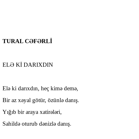
TURAL CƏFƏRLİ
ELƏ Kİ DARIXDIN
Elə ki darıxdın, heç kimə demə,
Bir az xəyal götür, özünlə danış.
Yığıb bir araya xatirələri,
Sahildə oturub dənizlə danış.