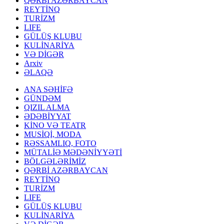
QƏRBİ AZƏRBAYCAN
REYTİNQ
TURİZM
LIFE
GÜLÜŞ KLUBU
KULİNARİYA
VƏ DİGƏR
Arxiv
ƏLAQƏ
ANA SƏHİFƏ
GÜNDƏM
QIZIL ALMA
ƏDƏBİYYAT
KİNO VƏ TEATR
MUSİQİ, MODA
RƏSSAMLIQ, FOTO
MÜTALİƏ MƏDƏNİYYƏTİ
BÖLGƏLƏRİMİZ
QƏRBİ AZƏRBAYCAN
REYTİNQ
TURİZM
LIFE
GÜLÜŞ KLUBU
KULİNARİYA