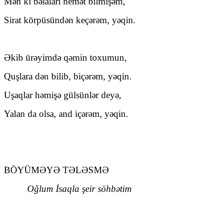
Mən ki bəlaları nemət bilmişəm,
Sirat körpüsündən keçərəm, yəqin.
Əkib ürəyimdə qəmin toxumun,
Quşlara dən bilib, biçərəm, yəqin.
Uşaqlar həmişə gülsünlər deyə,
Yalan da olsa, and içərəm, yəqin.
BÖYÜMƏYƏ TƏLƏSMƏ
Oğlum İsaqla şeir söhbətim