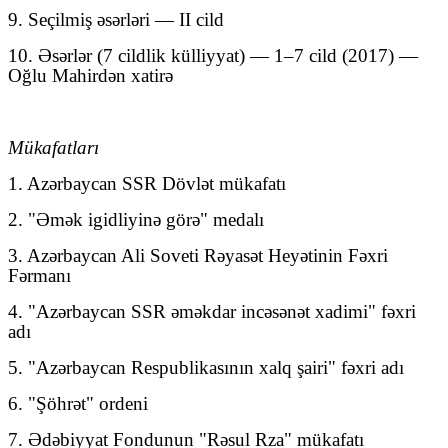
9. Seçilmiş əsərləri — II cild
10. Əsərlər (7 cildlik külliyyat) — 1–7 cild (2017) —
Oğlu Mahirdən xatirə
Mükafatları
1. Azərbaycan SSR Dövlət mükafatı
2. "Əmək igidliyinə görə" medalı
3. Azərbaycan Ali Soveti Rəyasət Heyətinin Fəxri
Fərmanı
4. "Azərbaycan SSR əməkdar incəsənət xadimi" fəxri
adı
5. "Azərbaycan Respublikasının xalq şairi" fəxri adı
6. "Şöhrət" ordeni
7. Ədəbiyyat Fondunun "Rəsul Rza" mükafatı