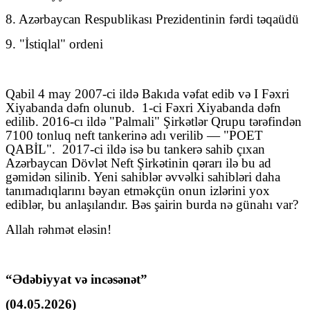
8. Azərbaycan Respublikası Prezidentinin fərdi təqaüdü
9. "İstiqlal" ordeni
Qabil 4 may 2007-ci ildə Bakıda vəfat edib və I Fəxri
Xiyabanda dəfn olunub.
1-ci Fəxri Xiyabanda dəfn
edilib. 2016-cı ildə "Palmali" Şirkətlər Qrupu tərəfindən
7100 tonluq neft tankerinə adı verilib — "POET
QABİL".
2017-ci ildə isə bu tankerə sahib çıxan
Azərbaycan Dövlət Neft Şirkətinin qərarı ilə bu ad
gəmidən silinib. Yeni sahiblər əvvəlki sahibləri daha
tanımadıqlarını bəyan etməkçün onun izlərini yox
ediblər, bu anlaşılandır. Bəs şairin burda nə günahı var?
Allah rəhmət eləsin!
“Ədəbiyyat və incəsənət”
(04.05.2026)