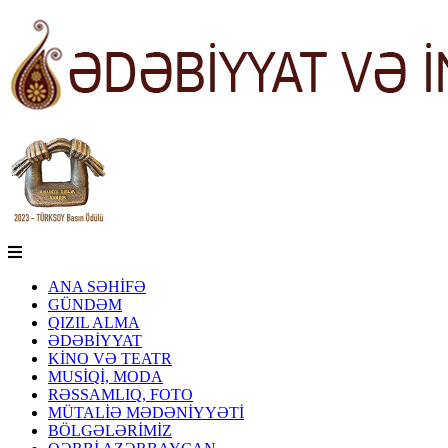
ANA SƏHİFƏ
GÜNDƏM
QIZIL ALMA
ƏDƏBİYYAT
KİNO VƏ TEATR
MUSİQİ, MODA
RƏSSAMLIQ, FOTO
MÜTALİƏ MƏDƏNİYYƏTİ
BÖLGƏLƏRİMİZ