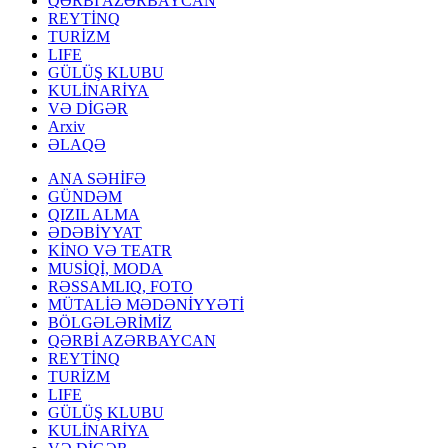
QƏRBİ AZƏRBAYCAN
REYTİNQ
TURİZM
LIFE
GÜLÜŞ KLUBU
KULİNARİYA
VƏ DİGƏR
Arxiv
ƏLAQƏ
ANA SƏHİFƏ
GÜNDƏM
QIZIL ALMA
ƏDƏBİYYAT
KİNO VƏ TEATR
MUSİQİ, MODA
RƏSSAMLIQ, FOTO
MÜTALİƏ MƏDƏNİYYƏTİ
BÖLGƏLƏRİMİZ
QƏRBİ AZƏRBAYCAN
REYTİNQ
TURİZM
LIFE
GÜLÜŞ KLUBU
KULİNARİYA