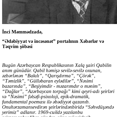
İnci Məmmədzadə,
“Ədəbiyyat və incəsənət” portalının Xəbərlər və
Təqvim şöbəsi
Bu
gün
Azərbaycan Respublikasının
X
alq şairi Qabil
in
anım günüdür. Qabil həmişə sevilə-sevilə oxunan,
əzbərlənən “Bakılı”, “Qarışdırma”, “Çörək”,
“Təmizlik”, “Gülləbaran eylədilər”, “Nəsimi
bazarında”, “Beşiyimdir - məzarımdır o mənim”,
“Dağlar”, “Azərbaycan torpağı” kimi qeyri-adı şeirləri
və “Nəsimi” fəlsəfi-psixoloji, epik-dramatik,
fundamental poeması ilə əbədiyyət qazanıb.
Onu
h
ə
r
zaman
sevdir
ə
n
ş
eirl
ə
rind
ə
n
biri
d
ə “
S
ə
hv
d
üşə
nd
ə
yerimiz
”
adlan
ı
r
. 1969-
cu
ild
ə
yaz
ı
lan
bu