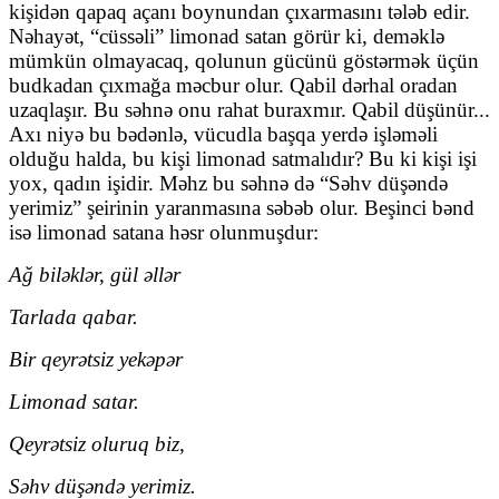
kişidən qapaq açanı boynundan çıxarmasını tələb edir.
Nəhayət, “cüssəli” limonad satan görür ki, deməklə
mümkün olmayacaq, qolunun gücünü göstərmək üçün
budkadan çıxmağa məcbur olur. Qabil dərhal oradan
uzaqlaşır. Bu səhnə onu rahat buraxmır. Qabil düşünür...
Axı niyə bu bədənlə, vücudla başqa yerdə işləməli
olduğu halda, bu kişi limonad satmalıdır? Bu ki kişi işi
yox, qadın işidir. Məhz bu səhnə də “Səhv düşəndə
yerimiz” şeirinin yaranmasına səbəb olur. Beşinci bənd
isə limonad satana həsr olunmuşdur:
Ağ biləklər, gül əllər
Tarlada qabar.
Bir qeyrətsiz yekəpər
Limonad satar.
Qeyrətsiz oluruq biz,
Səhv düşəndə yerimiz.