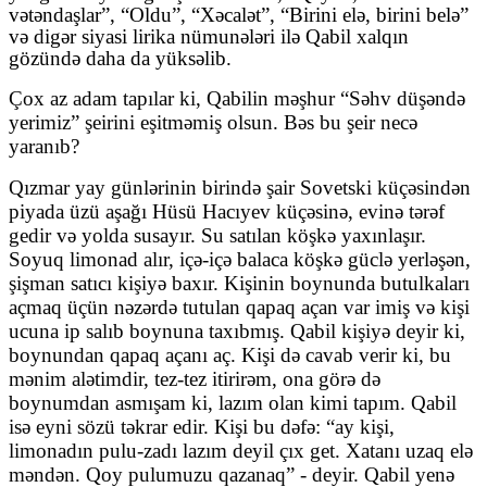
vətəndaşlar”, “Oldu”, “Xəcalət”, “Birini elə, birini belə”
və digər siyasi lirika nümunələri ilə Qabil xalqın
gözündə daha da yüksəlib.
Çox az adam tapılar ki, Qabilin məşhur “Səhv düşəndə
yerimiz” şeirini eşitməmiş olsun. Bəs bu şeir necə
yaranıb?
Qızmar yay günlərinin birində şair Sovetski küçəsindən
piyada üzü aşağı Hüsü Hacıyev küçəsinə, evinə tərəf
gedir və yolda susayır. Su satılan köşkə yaxınlaşır.
Soyuq limonad alır, içə-içə balaca köşkə güclə yerləşən,
şişman satıcı kişiyə baxır. Kişinin boynunda butulkaları
açmaq üçün nəzərdə tutulan qapaq açan var imiş və kişi
ucuna ip salıb boynuna taxıbmış. Qabil kişiyə deyir ki,
boynundan qapaq açanı aç. Kişi də cavab verir ki, bu
mənim alətimdir, tez-tez itirirəm, ona görə də
boynumdan asmışam ki, lazım olan kimi tapım. Qabil
isə eyni sözü təkrar edir. Kişi bu dəfə: “ay kişi,
limonadın pulu-zadı lazım deyil çıx get. Xatanı uzaq elə
məndən. Qoy pulumuzu qazanaq” - deyir. Qabil yenə