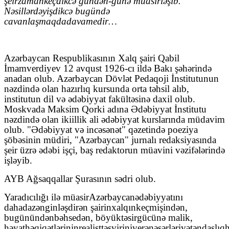
ş
eir
zaman
ke
ç
dikc
ə
g
ü
nd
ə
n
-
g
ü
n
ə
m
ü
asirl
əş
ib
.
N
ə
sill
ə
r
d
ə
yi
ş
dikc
ə
bu
g
ü
n
d
ə
cavanla
ş
maqda
davam
edir
…
Azərbaycan Respublikasının
X
alq şairi Qabil
İmamverdiyev 12 avqust 1926-cı ildə Bakı şəhərində
anadan olub. Azərbaycan Dövlət Pedaqoji İnstitutunun
nəzdində olan hazırlıq kursunda orta təhsil alıb,
institutun dil və ədəbiyyat fakültəsinə daxil olub.
Moskvada Maksim Qorki adına Ədəbiyyat İnstitutu
nəzdində olan ikiillik ali ədəbiyyat kurslarında müdavim
olub. "Ədəbiyyat və incəsənət" qəzetində poeziya
şöbəsinin müdiri, "Azərbaycan" jurnalı redaksiyasında
şeir üzrə ədəbi işçi, baş redaktorun müavini vəzifələrində
işləyib.
AYB Ağsaqqallar Şurasının sədri olub.
Yarad
ı
c
ı
l
ığı
il
ə
m
ü
asir
Az
ə
rbaycan
ə
d
ə
biyyat
ı
n
ı
daha
da
z
ə
nginl
əş
dir
ə
n
ş
airin
xalq
ı
n
ke
ç
mi
ş
ind
ə
n
,
bu
g
ü
n
ü
nd
ə
n
b
ə
hs
ed
ə
n
,
b
ö
y
ü
k
t
ə
sir
g
ü
c
ü
n
ə
malik
,
h
ə
yat
h
ə
qiq
ə
tl
ə
rinin
realist
t
ə
svirini
ver
ə
n
ə
s
ə
rl
ə
ri
v
ə
t
ə
nda
ş
l
ı
q
h