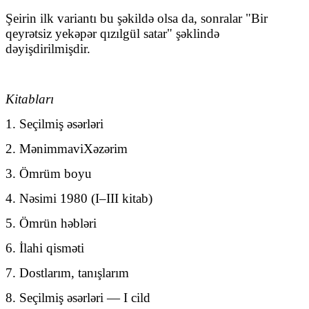
Şeirin ilk variantı bu şəkildə olsa da, sonralar "Bir
qeyrətsiz yekəpər qızılgül satar" şəklində
dəyişdirilmişdir.
Kitablar
ı
1.
Se
ç
ilmi
ş ə
s
ə
rl
ə
ri
2.
M
ə
nim
mavi
X
ə
z
ə
rim
3. Ömrüm boyu
4. Nəsimi 1980 (I–III kitab)
5. Ömrün həbləri
6. İlahi qisməti
7. Dostlarım, tanışlarım
8. Seçilmiş əsərləri — I cild