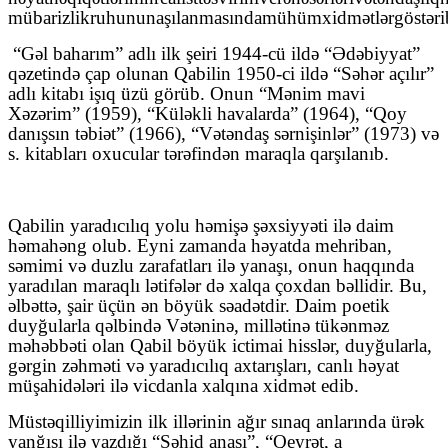
m
ü
barizlik
ruhunun
a
şı
lanmas
ı
nda
m
ü
h
ü
m
xidm
ə
tl
ə
r
g
ö
st
ə
ri
“Gəl baharım” adlı ilk şeiri 1944-cü ildə “Ədəbiyyat”
qəzetində çap olunan Qabilin 1950-ci ildə “Səhər açılır”
adlı kitabı işıq üzü görüb. Onun “Mənim mavi
Xəzərim” (1959), “Küləkli havalarda” (1964), “Qoy
danışsın təbiət” (1966), “Vətəndaş sərnişinlər” (1973) və
s. kitabları oxucular tərəfindən maraqla qarşılanıb.
Qabilin yaradıcılıq yolu həmişə şəxsiyyəti ilə daim
həmahəng olub. Eyni zamanda həyatda mehriban,
səmimi və duzlu zarafatları ilə yanaşı, onun haqqında
yaradılan maraqlı lətifələr də xalqa çoxdan bəllidir. Bu,
əlbəttə, şair üçün ən böyük səadətdir. Daim poetik
duyğularla qəlbində Vətəninə, millətinə tükənməz
məhəbbəti olan Qabil böyük ictimai hisslər, duyğularla,
gərgin zəhməti və yaradıcılıq axtarışları, canlı həyat
müşahidələri ilə vicdanla xalqına xidmət edib.
Müstəqilliyimizin ilk illərinin ağır sınaq anlarında ürək
yanğısı ilə yazdığı “Şəhid anası”, “Qeyrət, a