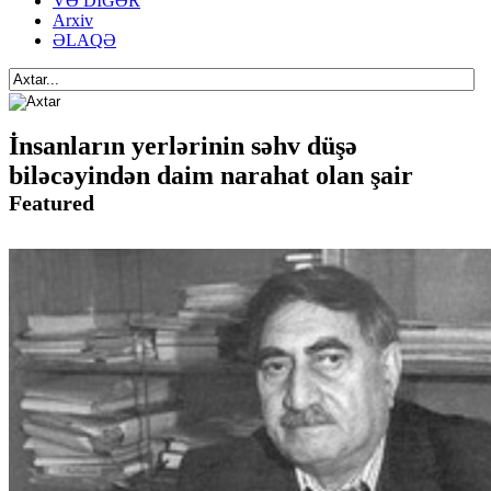
VƏ DİGƏR
Arxiv
ƏLAQƏ
İnsanların yerlərinin səhv düşə
biləcəyindən daim narahat olan şair
Featured