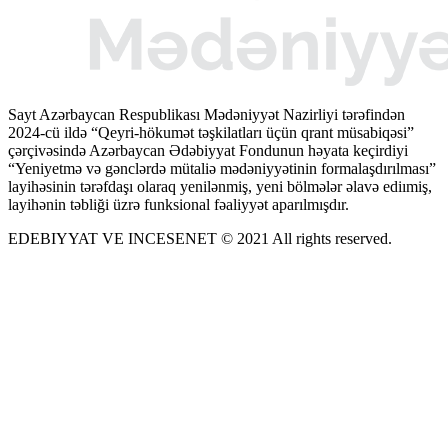
Sayt Azərbaycan Respublikası Mədəniyyət Nazirliyi tərəfindən
2024-cü ildə “Qeyri-hökumət təşkilatları üçün qrant müsabiqəsi”
çərçivəsində Azərbaycan Ədəbiyyat Fondunun həyata keçirdiyi
“Yeniyetmə və gənclərdə mütaliə mədəniyyətinin formalaşdırılması”
layihəsinin tərəfdaşı olaraq yenilənmiş, yeni bölmələr əlavə ediımiş,
layihənin təbliği üzrə funksional fəaliyyət aparılmışdır.
EDEBIYYAT VE INCESENET © 2021 All rights reserved.