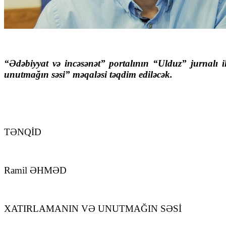
“Ədəbiyyat və incəsənət” portalının “Ulduz” jurnalı 
unutmağın səsi” məqaləsi təqdim ediləcək.
TƏNQİD
Ramil ƏHMƏD
XATIRLAMANIN VƏ UNUTMAĞIN SƏSİ