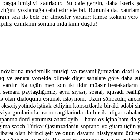
aşqa itmişliyi xatırladır. Bu dəfə gərgin, daha isterik ş
sızlığını yoxlamağa cəhd edir elə bil. Bununla da, xatı
gin səsi ilə belə bir atmosfer yaranır: kimsə stəkanı yerə 
rpılışı cümlənin sonuna nida kimi düşdü!
 növlərinə modernlik musiqi və rəssamlığımızdan daxil ol
aq və sənətə yönəldə bilmək digər sahələrə görə daha sü
 vardır. Nə üçün mən son iki ildir müasir bəstəkarları
əmanı paylaşdığımız, eyni siyasi, sosial, iqtisadi reall
ləmlə olan dialoqunu eşitmək istəyirəm. Uzun söhbətdir, an
əksəriyyətində iştirak etdiyim konsertlərdə bir-iki ədəbi
oeziya günlərində, rəsm sərgilərində də bir-iki digər sah
apanma dörd yanımızı əhatələyib – hamı öz içinə həm də şəx
ağıma səbəb Türkər Qasımzadənin soprano və gitara üçün ya
ibarət olan birinci şeir və onun davamı hissiyyatını ötürən
, heç şübhəsiz, varıydı. Bu şeirləri oxuyarkən o səsi eşitm