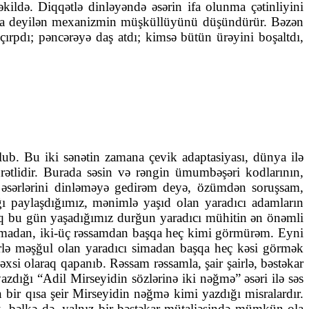
əkildə. Diqqətlə dinləyəndə əsərin ifa olunma çətinliyini
rlama deyilən mexanizmin müşküllüyünü düşündürür. Bəzən
çırpdı; pəncərəyə daş atdı; kimsə bütün ürəyini boşaltdı,
ub. Bu iki sənətin zamana çevik adaptasiyası, dünya ilə
rətlidir. Burada səsin və rəngin ümumbəşəri kodlarının,
n əsərlərini dinləməyə gedirəm deyə, özümdən soruşsam,
ığı paylaşdığımız, mənimlə yaşıd olan yaradıcı adamların
caq bu gün yaşadığımız durğun yaradıcı mühitin ən önəmli
 simadan, iki-üç rəssamdan başqa heç kimi görmürəm. Eyni
ələrlə məşğul olan yaradıcı simadan başqa heç kəsi görmək
si olaraq qapanıb. Rəssam rəssamla, şair şairlə, bəstəkar
zdığı “Adil Mirseyidin sözlərinə iki nəğmə” əsəri ilə səs
 bir qısa şeir Mirseyidin nəğmə kimi yazdığı misralardır.
ək, bəlkə də, yalnız bir bəstəkar mütaliəsində mümkün ola