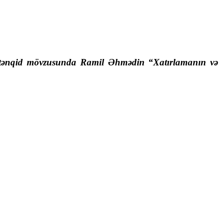
dəbi tənqid mövzusunda Ramil Əhmədin “Xatırlamanın və