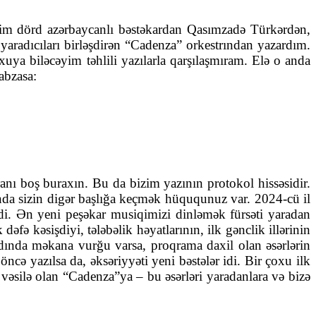
iyim dörd azərbaycanlı bəstəkardan Qasımzadə Türkərdən,
aradıcıları birləşdirən “Cadenza” orkestrından yazardım.
uya biləcəyim təhlili yazılarla qarşılaşmıram. Elə o anda
abzasa:
ıranı boş buraxın. Bu da bizim yazının protokol hissəsidir.
nda sizin digər başlığa keçmək hüququnuz var. 2024-cü il
di. Ən yeni peşəkar musiqimizi dinləmək fürsəti yaradan
dəfə kəsişdiyi, tələbəlik həyatlarının, ilk gənclik illərinin
 adında məkana vurğu varsa, proqrama daxil olan əsərlərin
ncə yazılsa da, əksəriyyəti yeni bəstələr idi. Bir çoxu ilk
 vəsilə olan “Cadenza”ya – bu əsərləri yaradanlara və bizə