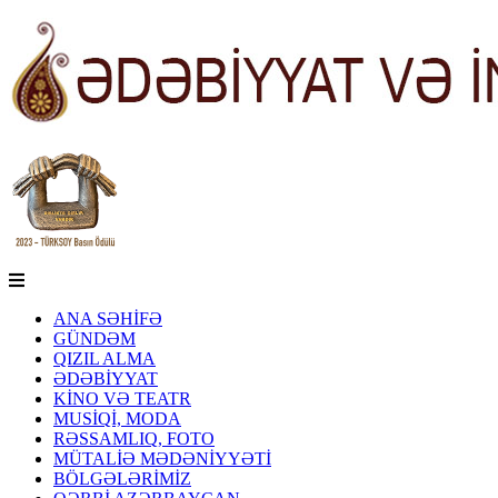
ANA SƏHİFƏ
GÜNDƏM
QIZIL ALMA
ƏDƏBİYYAT
KİNO VƏ TEATR
MUSİQİ, MODA
RƏSSAMLIQ, FOTO
MÜTALİƏ MƏDƏNİYYƏTİ
BÖLGƏLƏRİMİZ