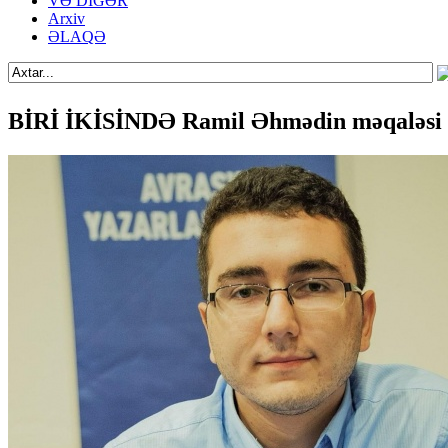
VƏ DİGƏR
Arxiv
ƏLAQƏ
BİRİ İKİSİNDƏ Ramil Əhmədin məqaləsi 