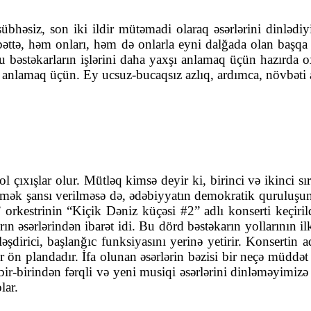
bhəsiz, son iki ildir mütəmadi olaraq əsərlərini dinləd
ttə, həm onları, həm də onlarla eyni dalğada olan başqa y
bəstəkarların işlərini daha yaxşı anlamaq üçün hazırda ox
anlamaq üçün. Ey ucsuz-bucaqsız azlıq, ardımca, növbəti 
l çıxışlar olur. Mütləq kimsə deyir ki, birinci və ikinci s
nləmək şansı verilməsə də, ədəbiyyatın demokratik quruluşu
kestrinin “Kiçik Dəniz küçəsi #2” adlı konserti keçiril
n əsərlərindən ibarət idi. Bu dörd bəstəkarın yollarının ilk 
şdirici, başlanğıc funksiyasını yerinə yetirir. Konsertin
ön plandadır. İfa olunan əsərlərin bəzisi bir neçə müddət ö
ir-birindən fərqli və yeni musiqi əsərlərini dinləməyimizə
lar.