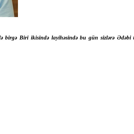
ilə birgə Biri ikisində layihəsində bu gün sizlərə Ə