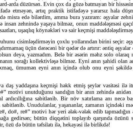
a ard-arda düzürsən. Evin çox da gözə batmayan bir hissəs
fadə etməyən, artıq praktik istifadəyə yararsız hala düş
eirdə misra edə bilərdim, amma bura yazıram: əşyalar zehnimi
 insan zehnində yaşaya bilməz, onun maddələşməsi qaçıl
 saatları, uşaqlıq köynəkləri və sair keçmişi maddələşdirməy
uhunu cisimləşdirməyin çoxlu yollarından birini seçir: ə
ğışdırmamaq üçün dərəcəni bir qədər də artırır: əntiq əşyalar
olsun deyə, yazmadım. Belə bir əsərin məhz solo olaraq n
zamanın sorağı kollektivləşə bilməz. Eyni anın şahidi ola
axmaq, ümumən eyni anın içində olub onu eyni şəkildə 
 daş yaddaşına keçmişi həkk etmiş şeylər vasitəsi ilə itmi
 re#” motivi unutduğunu sandığın bir anın zehində anidən p
l ardıcıllığına sabitlənib. Bir növ xatırlama anı necə b
abitlənib. Unudulanlar, yaşananlar, zamanın içindəki məqa
, re#, do#, re#” motivi hər yeri ələk-vələk edib tapmadığı
mağa gedirsən; bütün diqqətini toplayıb qarşında özünü
özü də bütün təfsilatı ilə, hekayəsi ilə birlikdə!