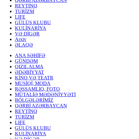
QƏRBİ AZƏRBAYCAN
REYTİNQ
TURİZM
LIFE
GÜLÜŞ KLUBU
KULİNARİYA
VƏ DİGƏR
Arxiv
ƏLAQƏ
ANA SƏHİFƏ
GÜNDƏM
QIZIL ALMA
ƏDƏBİYYAT
KİNO VƏ TEATR
MUSİQİ, MODA
RƏSSAMLIQ, FOTO
MÜTALİƏ MƏDƏNİYYƏTİ
BÖLGƏLƏRİMİZ
QƏRBİ AZƏRBAYCAN
REYTİNQ
TURİZM
LIFE
GÜLÜŞ KLUBU
KULİNARİYA