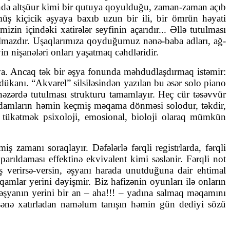
ində altşüur kimi bir qutuya qoyulduğu, zaman-zaman açıb
müş kiçicik əşyaya baxıb uzun bir ili, bir ömrün həyati
zin içindəki xatirələr seyfinin açarıdır... Əllə tutulması
mazdır. Uşaqlarımıza qoyduğumuz nənə-baba adları, ağ-
in nişanələri onları yaşatmaq cəhdləridir.
şya. Ancaq tək bir əşya fonunda məhdudlaşdırmaq istəmir:
 dükanı. “Akvarel” silsiləsindən yazılan bu əsər solo piano
əzərdə tutulması strukturu tamamlayır. Heç cür təsəvvür
n adamların həmin keçmiş məqama dönməsi solodur, təkdir,
tükətmək psixoloji, emosional, bioloji olaraq mümkün
ş zamanı soraqlayır. Dəfələrlə fərqli registrlarda, fərqli
arıldaması effektinə ekvivalent kimi səslənir. Fərqli not
aş verirsə-versin, əşyanı harada unutduğuna dair ehtimal
mlar yerini dəyişmir. Biz hafizənin oyunları ilə onların
n əşyanın yerini bir an – aha!!! – yadına salmaq məqamını
 sənə xatırladan naməlum tanışın həmin gün dediyi sözü