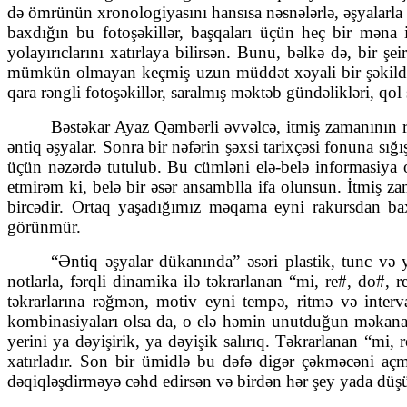
də ömrünün xronologiyasını hansısa nəsnələrlə, əşyalarl
baxdığın bu fotoşəkillər, başqaları üçün heç bir məna i
yolayırıclarını xatırlaya bilirsən. Bunu, bəlkə də, bir ş
mümkün olmayan keçmiş uzun müddət xəyali bir şəkildə
qara rəngli fotoşəkillər, saralmış məktəb gündəlikləri, qol
Bəstəkar Ayaz Qəmbərli əvvəlcə, itmiş zamanının r
əntiq əşyalar. Sonra bir nəfərin şəxsi tarixçəsi fonuna sı
üçün nəzərdə tutulub. Bu cümləni elə-belə informasiya 
etmirəm ki, belə bir əsər ansamblla ifa olunsun. İtmiş 
bircədir. Ortaq yaşadığımız məqama eyni rakursdan b
görünmür.
“Əntiq əşyalar dükanında” əsəri plastik, tunc və ya
notlarla, fərqli dinamika ilə təkrarlanan “mi, re#, do#,
təkrarlarına rəğmən, motiv eyni tempə, ritmə və interva
kombinasiyaları olsa da, o elə həmin unutduğun məkana s
yerini ya dəyişirik, ya dəyişik salırıq. Təkrarlanan “mi
xatırladır. Son bir ümidlə bu dəfə digər çəkməcəni aç
dəqiqləşdirməyə cəhd edirsən və birdən hər şey yada düşür, 