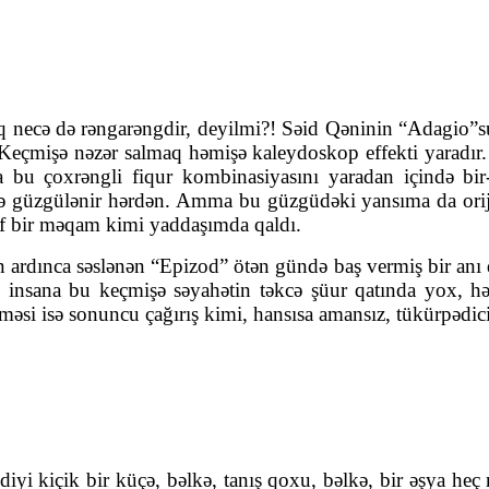
q necə də rəngarəngdir, deyilmi?! Səid Qəninin “Adagio”
 Keçmişə nəzər salmaq həmişə kaleydoskop effekti yaradır. 
bu çoxrəngli fiqur kombinasiyasını yaradan içində bir-
irinə güzgülənir hərdən. Amma bu güzgüdəki yansıma da oriji
zərif bir məqam kimi yaddaşımda qaldı.
un ardınca səslənən “Epizod” ötən gündə baş vermiş bir an
q insana bu keçmişə səyahətin təkcə şüur qatında yox, hə
əsi isə sonuncu çağırış kimi, hansısa amansız, tükürpədici b
yi kiçik bir küçə, bəlkə, tanış qoxu, bəlkə, bir əşya heç 