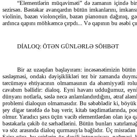
“Elementlərin müqaviməti” də zamanın içində bir b
sezirsən. Bəstəkar avanqardın bütün imkanlarını, imkan
violinin, bəzən violonçelin, bəzən pianonun dağınıq, gər
ardınca qapını möhkəmcə çırpdı... Və qapının bu əsəbi çı
DİALOQ: ÖTƏN GÜNLƏRLƏ SÖHBƏT
Bir az uzaqdan başlayıram: incəsənətimizin bütün
səsləşməsi, ondakı dəyişiklikləri tez bir zamanda duym
tərcüməyə ehtiyacının olmamasının da əhəmiyyətli rolu
cavabım bəllidir: dialoq. Eyni havanı udduğumuz, eyni s
dünyanı notlarla, səslə necə anlamlandırdığını, ətraf a
problemi dialoqun olmamasıdır. Bu səbəblədir ki, böyük 
şey digər tərəfdə də baş verir, kitab təqdimatlarında, p
olmur. Yaradıcı şəxs üçün vacib elementlərdən olan içə q
bəstəkarla çəkib öz sərhədlərini. Bütün bunları xatırlam
və söz arasında dialoq qurmasıyla bağlıdır. Üç misradan 
Şairə görə, bu şeirlərin öx daxili intonasiyası, nəğməsi