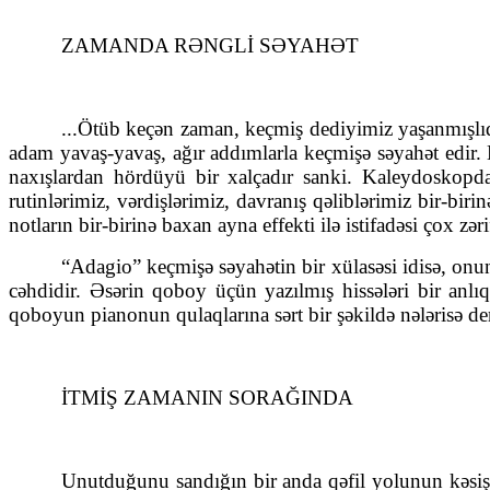
ZAMANDA RƏNGLİ SƏYAHƏT
...Ötüb keçən zaman, keçmiş dediyimiz yaşanmışlı
adam yavaş-yavaş, ağır addımlarla keçmişə səyahət edir.
naxışlardan hördüyü bir xalçadır sanki. Kaleydoskopda 
rutinlərimiz, vərdişlərimiz, davranış qəliblərimiz bir-b
notların bir-birinə baxan ayna effekti ilə istifadəsi çox 
“Adagio” keçmişə səyahətin bir xülasəsi idisə, on
cəhdidir. Əsərin qoboy üçün yazılmış hissələri bir anlı
qoboyun pianonun qulaqlarına sərt bir şəkildə nələrisə dem
İTMİŞ ZAMANIN SORAĞINDA
Unutduğunu sandığın bir anda qəfil yolunun kəsişdi