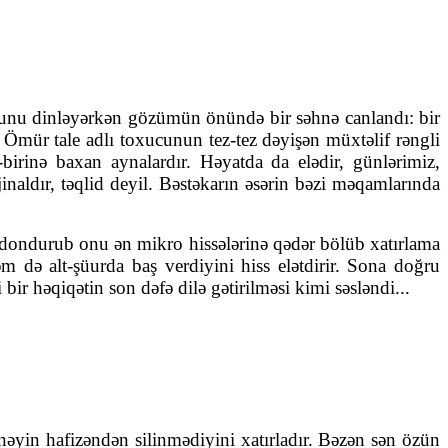
sunu dinləyərkən gözümün önündə bir səhnə canlandı: bir
Ömür tale adlı toxucunun tez-tez dəyişən müxtəlif rəngli
birinə baxan aynalardır. Həyatda da elədir, günlərimiz,
naldır, təqlid deyil. Bəstəkarın əsərin bəzi məqamlarında
ı dondurub onu ən mikro hissələrinə qədər bölüb xatırlama
m də alt-şüurda baş verdiyini hiss elətdirir. Sona doğru
ir həqiqətin son dəfə dilə gətirilməsi kimi səsləndi...
nəyin hafizəndən silinmədiyini xatırladır. Bəzən sən özün