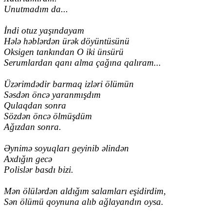
Unutmadım da...
İndi otuz yaşındayam
Hələ həblərdən ürək döyüntüsünü
Oksigen tankından O iki ünsürü
Serumlardan qanı alma çağına qalıram...
Üzərimdədir barmaq izləri ölümün
Səsdən öncə yaranmışdım
Qulaqdan sonra
Sözdən öncə ölmüşdüm
Ağızdan sonra.
Əynimə soyuqları geyinib əlindən
Axdığın gecə
Polislər basdı bizi.
Mən ölülərdən aldığım salamları eşidirdim,
Sən ölümü qoynuna alıb ağlayandın oysa.