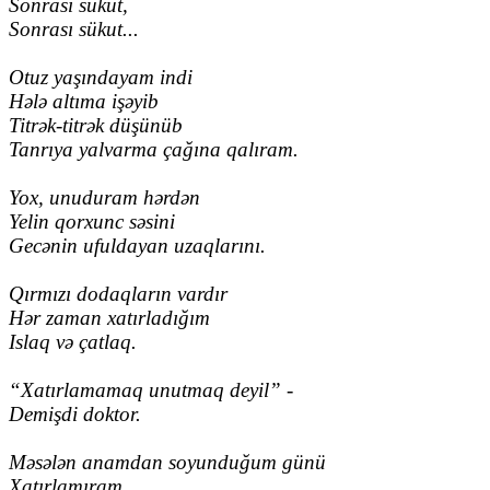
Sonrası sükut,
Sonrası sükut...
Otuz yaşındayam indi
Hələ altıma işəyib
Titrək-titrək düşünüb
Tanrıya yalvarma çağına qalıram.
Yox, unuduram hərdən
Yelin qorxunc səsini
Gecənin ufuldayan uzaqlarını.
Qırmızı dodaqların vardır
Hər zaman xatırladığım
Islaq və çatlaq.
“Xatırlamamaq unutmaq deyil” -
Demişdi doktor.
Məsələn anamdan soyunduğum günü
Xatırlamıram.