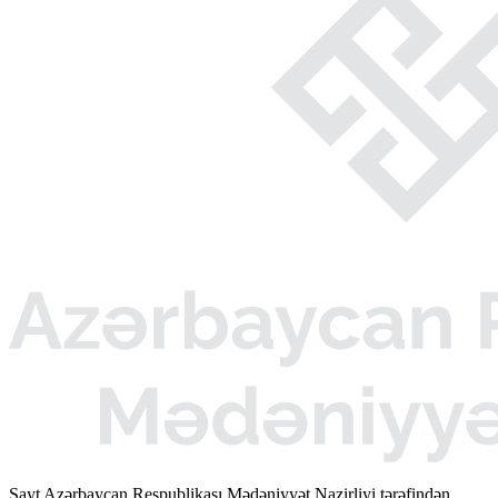
Sayt Azərbaycan Respublikası Mədəniyyət Nazirliyi tərəfindən