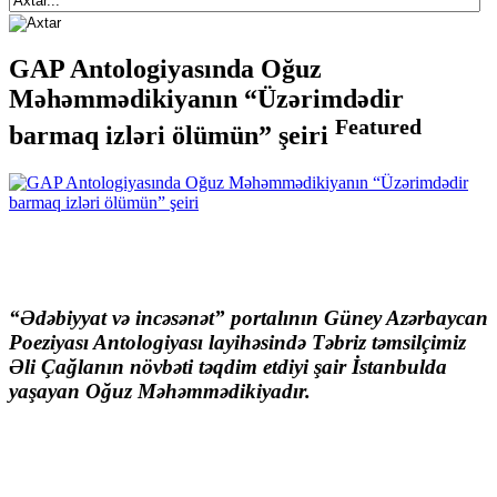
GAP Antologiyasında Oğuz
Məhəmmədikiyanın “Üzərimdədir
Featured
barmaq izləri ölümün” şeiri
“Ədəbiyyat və incəsənət” portalının
Güney Azərbaycan
Poeziyası Antologiyası
layihəsində Təbriz təmsilçimiz
Əli Çağlanın növbəti təqdim etdiyi şair
İstanbulda
yaşayan
Oğuz Məhəmmədikiyadır.