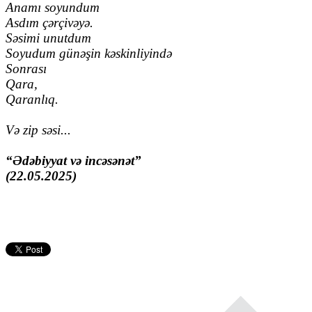
Anamı soyundum
Asdım çərçivəyə.
Səsimi unutdum
Soyudum günəşin kəskinliyində
Sonrası
Qara,
Qaranlıq.
Və zip səsi...
“Ədəbiyyat və incəsənət”
(22.05.2025)