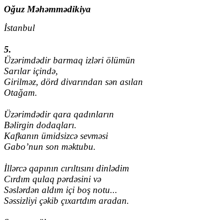
Oğuz Məhəmmədikiya
İstanbul
5.
Üzərimdədir barmaq izləri ölümün
Sarılar içində,
Girilməz, dörd divarından sən asılan
Otağam.
Üzərimdədir qara qadınların
Bəlirgin dodaqları.
Kafkanın ümidsizcə sevməsi
Gabo’nun son məktubu.
İllərcə qapının cırıltısını dinlədim
Cırdım qulaq pərdəsini və
Səslərdən aldım içi boş notu...
Səssizliyi çəkib çıxartdım aradan.