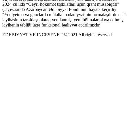
2024-cü ildə “Qeyri-hökumət təşkilatları üçün qrant müsabiqəsi”
çərçivəsində Azərbaycan Ədəbiyyat Fondunun həyata keçirdiyi
“Yeniyetmə və gənclərdə mütaliə mədəniyyətinin formalaşdırılması”
layihəsinin tərəfdaşı olaraq yenilənmiş, yeni bölmələr əlavə ediımiş,
layihənin təbliği üzrə funksional fəaliyyət aparılmışdır.
EDEBIYYAT VE INCESENET © 2021 All rights reserved.