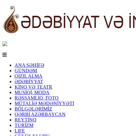
ANA SƏHİFƏ
GÜNDƏM
QIZIL ALMA
ƏDƏBİYYAT
KİNO VƏ TEATR
MUSİQİ, MODA
RƏSSAMLIQ, FOTO
MÜTALİƏ MƏDƏNİYYƏTİ
BÖLGƏLƏRİMİZ
QƏRBİ AZƏRBAYCAN
REYTİNQ
TURİZM
LIFE