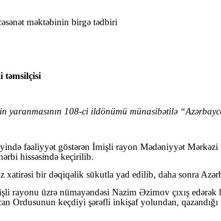
əsənət məktəbinin birgə tədbiri
 təmsilçisi
in yaranmasının 108-ci ildönümü münasibətilə “Azərbaycan
ində fəaliyyət göstərən İmişli rayon Mədəniyyət Mərkəzi v
ərbi hissəsində keçirilib.
xatirəsi bir dəqiqəlik sükutla yad edilib, daha sonra Azər
i rayonu üzrə nümayəndəsi Nazim Əzimov çıxış edərək hərb
an Ordusunun keçdiyi şərəfli inkişaf yolundan, qazandığı 