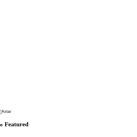
Featured
r”