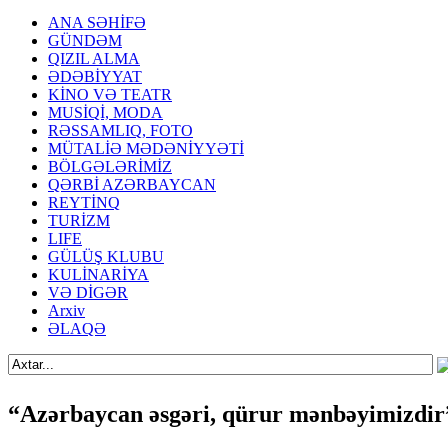
ANA SƏHİFƏ
GÜNDƏM
QIZIL ALMA
ƏDƏBİYYAT
KİNO VƏ TEATR
MUSİQİ, MODA
RƏSSAMLIQ, FOTO
MÜTALİƏ MƏDƏNİYYƏTİ
BÖLGƏLƏRİMİZ
QƏRBİ AZƏRBAYCAN
REYTİNQ
TURİZM
LIFE
GÜLÜŞ KLUBU
KULİNARİYA
VƏ DİGƏR
Arxiv
ƏLAQƏ
“Azərbaycan əsgəri, qürur mənbəyimizdi