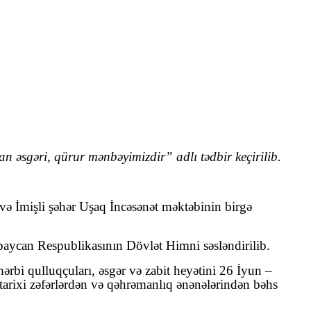
 əsgəri, qürur mənbəyimizdir” adlı tədbir keçirilib.
ə İmişli şəhər Uşaq İncəsənət məktəbinin birgə
baycan Respublikasının Dövlət Himni səsləndirilib.
i qulluqçuları, əsgər və zabit heyətini 26 İyun –
tarixi zəfərlərdən və qəhrəmanlıq ənənələrindən bəhs