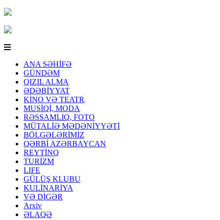
ANA SƏHİFƏ
GÜNDƏM
QIZIL ALMA
ƏDƏBİYYAT
KİNO VƏ TEATR
MUSİQİ, MODA
RƏSSAMLIQ, FOTO
MÜTALİƏ MƏDƏNİYYƏTİ
BÖLGƏLƏRİMİZ
QƏRBİ AZƏRBAYCAN
REYTİNQ
TURİZM
LIFE
GÜLÜŞ KLUBU
KULİNARİYA
VƏ DİGƏR
Arxiv
ƏLAQƏ