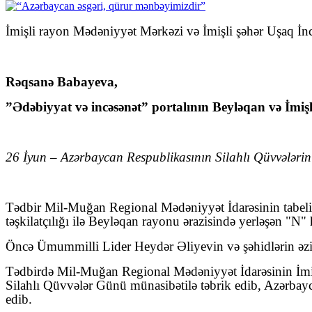
İmişli rayon Mədəniyyət Mərkəzi və İmişli şəhər Uşaq İnc
Rəqsanə Babayeva,
”Ədəbiyyat və incəsənət” portalının Beyləqan və İmişli
26 İyun – Azərbaycan Respublikasının Silahlı Qüvvələrin
Tədbir Mil-Muğan Regional Mədəniyyət İdarəsinin tabeliy
təşkilatçılığı ilə Beyləqan rayonu ərazisində yerləşən "N" h
Öncə Ümummilli Lider Heydər Əliyevin və şəhidlərin əziz 
Tədbirdə Mil-Muğan Regional Mədəniyyət İdarəsinin İmişl
Silahlı Qüvvələr Günü münasibətilə təbrik edib, Azərbayc
edib.